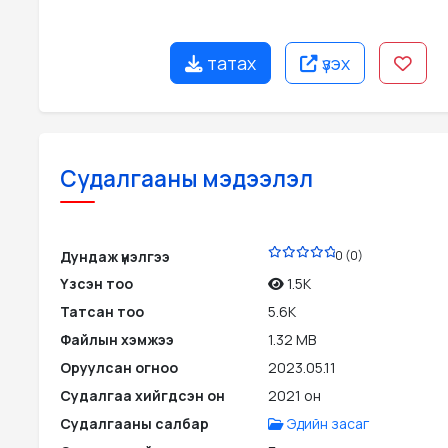
татах
үзэх
Судалгааны мэдээлэл
PDF
Дундаж үнэлгээ
0 (0)
Үзсэн тоо
1.5K
Татсан тоо
5.6K
Файлын хэмжээ
1.32 MB
Оруулсан огноо
2023.05.11
Судалгаа хийгдсэн он
2021 он
Судалгааны салбар
Эдийн засаг