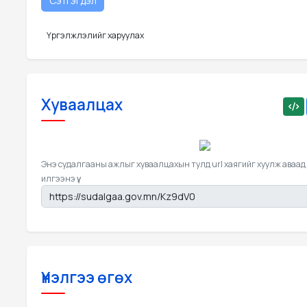
Үргэлжлэлийг харуулах
Хуваалцах
Энэ судалгааны ажлыг хуваалцахын тулд url хаягийг хуулж аваад
илгээнэ үү.
Үнэлгээ өгөх