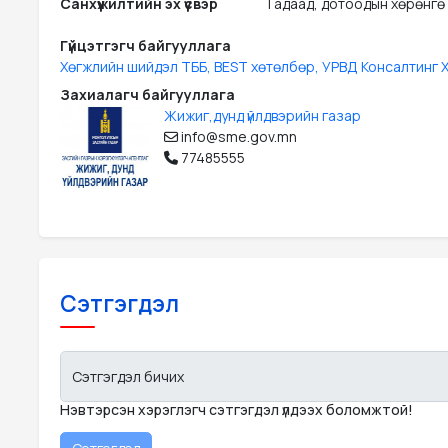
Санхүүжилтийн эх үүсвэр
Гадаад, дотоодын хөрөнгө
Гүйцэтгэгч байгууллага
Хөгжлийн шийдэл ТББ, BEST хөтөлбөр, УРВД Консалтинг 
Захиалагч байгууллага
Жижиг,дунд үйлдвэрийн газар
info@sme.gov.mn
77485555
Сэтгэгдэл
Сэтгэгдэл бичих
Нэвтэрсэн хэрэглэгч сэтгэгдэл үлдээх боломжтой!