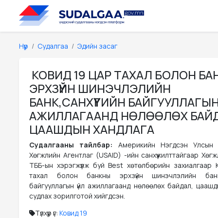
Нүүр
Судалгаа
Эдийн засаг
КОВИД 19 ЦАР ТАХАЛ БОЛОН Б
ЭРХЗҮЙН ШИНЭЧЛЭЛИЙН
БАНК,САНХҮҮГИЙН БАЙГУУЛЛАГЫН
АЖИЛЛАГААНД НӨЛӨӨЛӨХ БАЙД
ЦААШДЫН ХАНДЛАГА
Судалгааны тайлбар:
Америкийн Нэгдсэн Улсын
Хөгжлийн Агентлаг (USAID) -ийн санхүүжилттайгаар Хөг
ТББ-ын хэрэгжүүлж буй Best хөтөлбөрийн захиалгаар 
тахал болон банкны эрхзүйн шинэчлэлийн банк,
байгууллагын үйл ажиллагаанд нөлөөлөх байдал, цаашд
судлах зорилготой хийгдсэн.
Түлхүүр үг:
Ковид 19