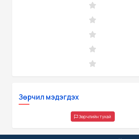
Зөрчил мэдэгдэх
Зөрчлийн тухай