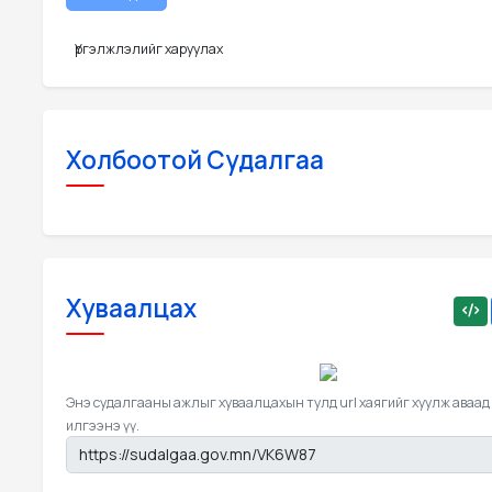
Үргэлжлэлийг харуулах
Холбоотой Судалгаа
Хуваалцах
Энэ судалгааны ажлыг хуваалцахын тулд url хаягийг хуулж аваад
илгээнэ үү.