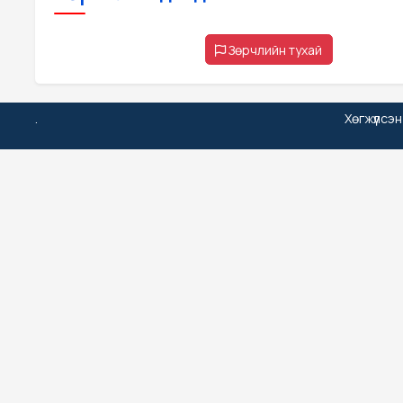
Зөрчлийн тухай
.
Хөгжүүлсэ