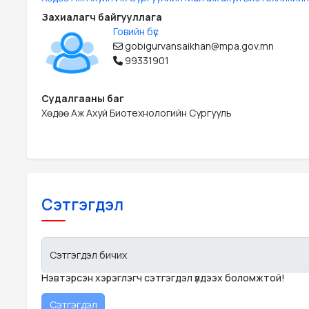
Захиалагч байгууллага
Говийн бүс
gobigurvansaikhan@mpa.gov.mn
99331901
Судалгааны баг
Хөдөө Аж Ахуй Биотехнологийн Сургууль
Сэтгэгдэл
Сэтгэгдэл бичих
Нэвтэрсэн хэрэглэгч сэтгэгдэл үлдээх боломжтой!