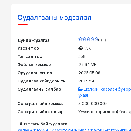
Судалгааны мэдээлэл
PDF
Дундаж үнэлгээ
0 (0)
Үзсэн тоо
1.5K
Татсан тоо
358
Файлын хэмжээ
24.64 MB
Оруулсан огноо
2025.05.08
Судалгаа хийгдсэн он
2014 он
Судалгааны салбар
Дэлхий, хүрээлэн буй о
ухаан
Санхүүжилтийн хэмжээ
3,000,000.00₮
Санхүүжилтийн эх үүсвэр
Хуулиар хориглоогүй бусад э
Гүйцэтгэгч байгууллага
Хөдөө Аж Ахуйн Их Сургуулийн Мал аж ахуй Биотехникийн