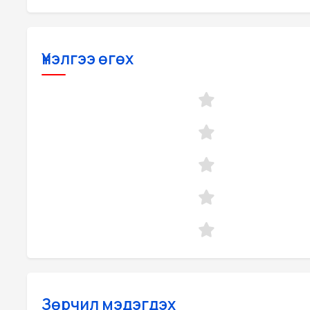
Үнэлгээ өгөх
Зөрчил мэдэгдэх