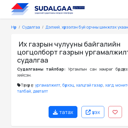
Нүүр
Судалгаа
Дэлхий, хүрээлэн буй орчны шинжлэх ухаа
Их газрын чулууны байгалийн
цогцолборт газрын ургамалжил
судалгаа
Судалгааны тайлбар:
Ургамлын сан хөмрөг бүрдүүл
хийсэн.
Түлхүүр үг:
ургамалжилт
,
бүрхэц
,
халцгай газар
,
хагд
,
монит
талбай
,
давталт
татах
үзэх