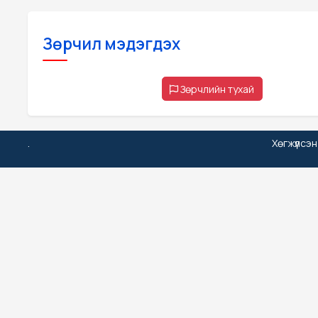
Зөрчил мэдэгдэх
Зөрчлийн тухай
.
Хөгжүүлсэ