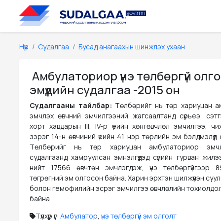
Нүүр
Судалгаа
Бусад анагаахын шинжлэх ухаан
Амбулаториор үнэ төлбөргүй олг
эмүүдийн судалгаа -2015 он
Судалгааны тайлбар:
Төлбөрийг нь төр хариуцан 
эмчлэх өвчний эмчилгээний жагсаалтанд сүрьеэ, сэтг
хорт хавдарын III, IV-р үеийн хөнгөвчлөл эмчилгээ, ч
зэрэг 14-н өвчиний үеийн 41 нэр төрлийн эм бэлдмэлүүд
Төлбөрийг нь төр хариуцан амбулаториор эмчл
судалгаанд хамруулсан эмнэлгүүдэд сүүлийн гурван жилэ
нийт 17566 өвчтөн эмчлэгдэж, үнэ төлбөргүйгээр 89
төгрөгний эм олгосон байна. Харин эрхтэн шилжүүлэн суу
болон гемофилийн эсрэг эмчилгээ өвчлөлийн тохиолдол 
байна.
Түлхүүр үг:
Амбулатор
,
үнэ төлбөргүй эм олголт