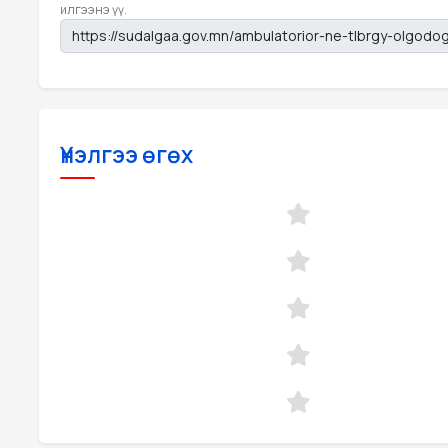
илгээнэ үү.
Үнэлгээ өгөх