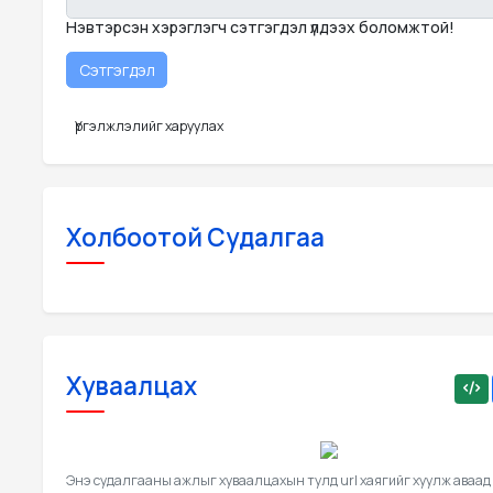
Нэвтэрсэн хэрэглэгч сэтгэгдэл үлдээх боломжтой!
Үргэлжлэлийг харуулах
Холбоотой Судалгаа
Хуваалцах
Энэ судалгааны ажлыг хуваалцахын тулд url хаягийг хуулж аваад