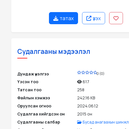
татах
үзэх
Судалгааны мэдээлэл
PDF
Дундаж үнэлгээ
0 (0)
Үзсэн тоо
617
Татсан тоо
258
Файлын хэмжээ
242.16 KB
Оруулсан огноо
2024.06.12
Судалгаа хийгдсэн он
2015 он
Судалгааны салбар
Бусад анагаахын шинжл