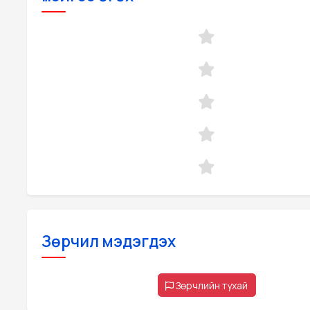
Зөрчил мэдэгдэх
Зөрчлийн тухай