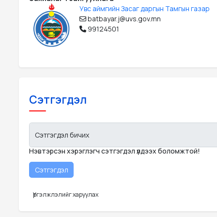
Увс аймгийн Засаг даргын Тамгын газар
batbayar.j@uvs.gov.mn
99124501
Сэтгэгдэл
Сэтгэгдэл бичих
Нэвтэрсэн хэрэглэгч сэтгэгдэл үлдээх боломжтой!
Үргэлжлэлийг харуулах