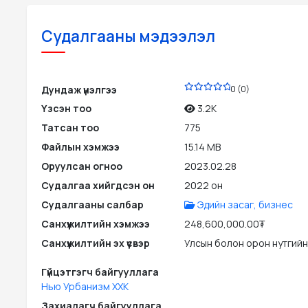
Судалгааны мэдээлэл
PDF
Дундаж үнэлгээ
0 (0)
Үзсэн тоо
3.2K
Татсан тоо
775
Файлын хэмжээ
15.14 MB
Оруулсан огноо
2023.02.28
Судалгаа хийгдсэн он
2022 он
Судалгааны салбар
Эдийн засаг, бизнес
Санхүүжилтийн хэмжээ
248,600,000.00₮
Санхүүжилтийн эх үүсвэр
Улсын болон орон нутгийн
Гүйцэтгэгч байгууллага
Нью Урбанизм ХХК
Захиалагч байгууллага