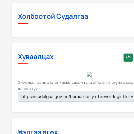
Холбоотой Судалгаа
Хуваалцах
Энэ судалгааны ажлыг хуваалцахын тулд url хаягийг хуулж аваад
илгээнэ үү.
Үнэлгээ өгөх