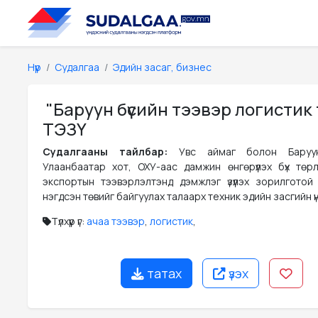
Нүүр
Судалгаа
Эдийн засаг, бизнес
"Баруун бүсийн тээвэр логистик 
ТЭЗҮ
Судалгааны тайлбар:
Увс аймаг болон Баруу
Улаанбаатар хот, ОХУ-аас дамжин өнгөрүүлэх бүх төр
экспортын тээвэрлэлтэнд дэмжлэг үзүүлэх зорилготой
нэгдсэн төвийг байгуулах талаарх техник эдийн засгийн 
Түлхүүр үг:
ачаа тээвэр
,
логистик
,
татах
үзэх