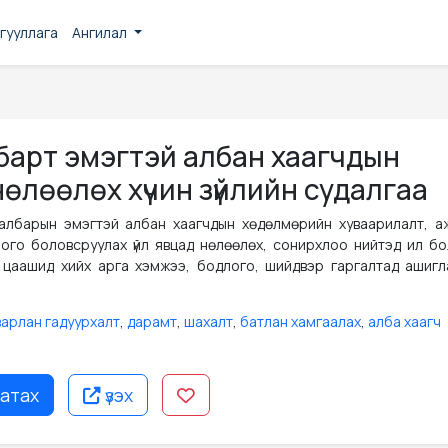
гууллага
Ангилал
барт эмэгтэй албан хаагчдын
 нөлөөлөх хүчин зүйлийн судалгаа
салбарын эмэгтэй албан хаагчдын хөдөлмөрийн хуваарилалт, а
ого боловсруулах үйл явцад нөлөөлөх, сонирхлоо нийтэд ил бо
н, цаашид хийх арга хэмжээ, бодлого, шийдвэр гаргалтад ашигл
варлан гадуурхалт
,
дарамт
,
шахалт
,
батлан хамгаалах
,
алба хаагч
атах
үзэх