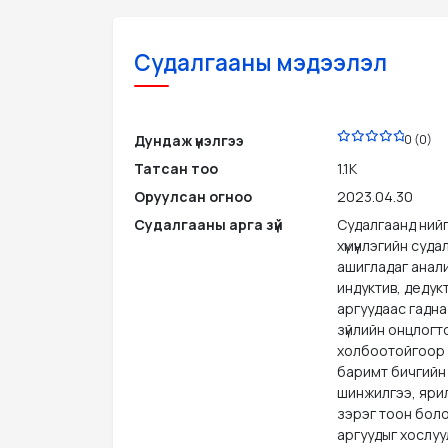
Судалгааны мэдээлэл
PDF
Дундаж үнэлгээ
0 (0)
Татсан тоо
1.1K
Оруулсан огноо
2023.04.30
Судалгааны арга зүй
Судалгаанд ний
хүмүүнлэгийн суд
ашигладаг анали
индуктив, дедук
аргуудаас гадна
зүйлийн онцлогт
холбоотойгоор 
баримт бичгийн
шинжилгээ, яри
зэрэг тоон бол
аргуудыг хослуу