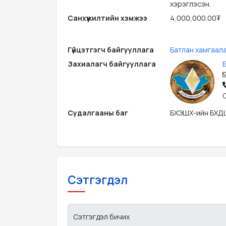
хэрэглэсэн.
Санхүүжилтийн хэмжээ
4,000,000.00₮
Гүйцэтгэгч байгууллага
Батлан хамгаал
Захиалагч байгууллага
Судалгааны баг
БХЭШХ-ийн БХ
Сэтгэгдэл
Сэтгэгдэл бичих