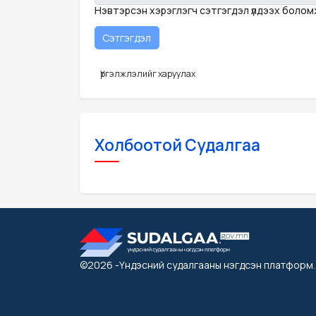
Нэвтэрсэн хэрэглэгч сэтгэгдэл үлдээх боло
Үргэлжлэлийг харуулах
Холбоотой Судалгаа
©2026
-Үндэсний судалгааны нэгдсэн платформ
.