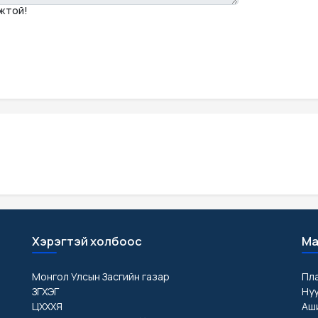
мжтой!
Хэрэгтэй холбоос
Ма
Монгол Улсын Засгийн газар
Пл
ЗГХЭГ
Ну
ЦХХХЯ
Аши