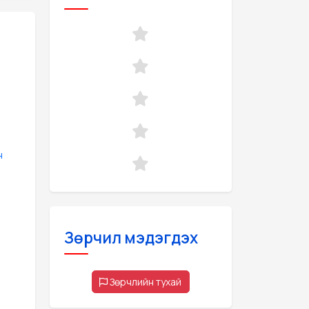
н
Зөрчил мэдэгдэх
Зөрчлийн тухай