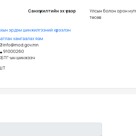
Санхүүжилтийн эх үүсвэр
Улсын болон орон нут
төсөв
ахын эрдэм шинжилгээний хүрээлэн
Батлан хамгаалах яам
info@mod.gov.mn
91000260
СБТГ-ын шинжээч
ДШТ