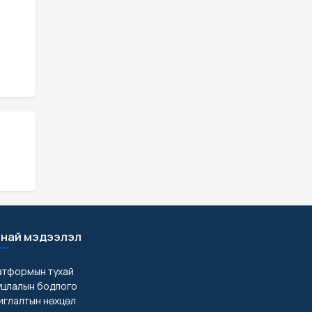
най мэдээлэл
атформын тухай
уцлалын бодлого
глалтын нөхцөл