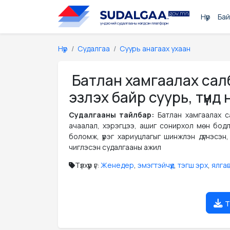
Нүүр
Бай
Нүүр
Судалгаа
Суурь анагаах ухаан
Батлан хамгаалах сал
эзлэх байр суурь, түүнд
Судалгааны тайлбар:
Батлан хамгаалах 
ачаалал, хэрэгцээ, ашиг сонирхол мөн бодл
боломж, үүрэг хариуцлагыг шинжлэн дүгнэсэ
чиглэсэн судалгааны ажил
Түлхүүр үг:
Женедер
,
эмэгтэйчүүд
,
тэгш эрх
,
ялга
т