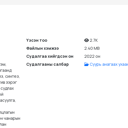
Үзсэн тоо
2.7K
Файлын хэмжээ
2.40 MB
Судалгаа хийгдсэн он
2022 он
гэм,
Судалгааны салбар
Суурь анагаах ухаа
алгаанд
з, синтез,
тив зэрэг
 судлах
ой
асуулга,
лцлагын
он чанарын
лан