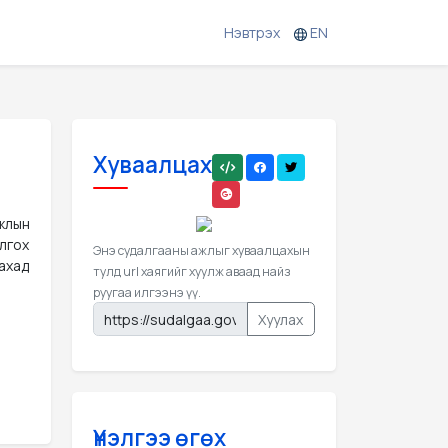
Нэвтрэх
EN
Хуваалцах
жлын
лгох
Энэ судалгааны ажлыг хуваалцахын
ахад
тулд url хаягийг хуулж аваад найз
руугаа илгээнэ үү.
Хуулах
Үнэлгээ өгөх