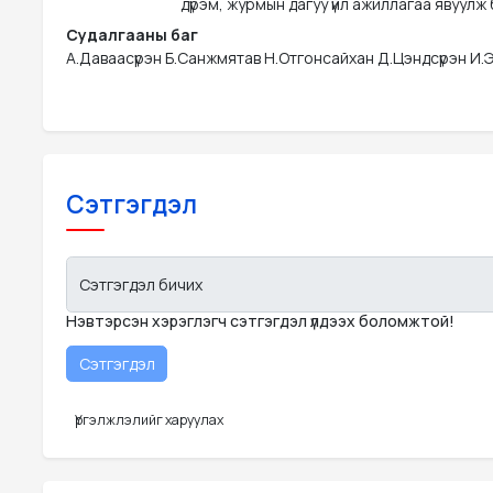
дүрэм, журмын дагуу үйл ажиллагаа явуулж 
Судалгааны баг
А.Даваасүрэн Б.Санжмятав Н.Отгонсайхан Д.Цэндсүрэн И
Сэтгэгдэл
Сэтгэгдэл бичих
Нэвтэрсэн хэрэглэгч сэтгэгдэл үлдээх боломжтой!
Үргэлжлэлийг харуулах