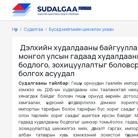
Нүүр
Судалгаа
Бусад нийгмийн шинжлэх ухаан
Дэлхийн худалдааны байгуулла
монгол улсын гадаад худалдаан
бодлого, зохицуулалтыг боловс
болгох асуудал
Судалгааны тайлбар:
Гишүүн орнуудын гаалийн импо
хэмжээ нь ДХБ-ын худалдааны нэн тааламжтай нөхц
хянагдаж байдаг боловч гишүүн орнууд өөрийн дотоо
хамгаалах, үндэсний үйлдвэрлэлээ дэмжих зорилг
импортын тарифын болон тарифын бус хориг саадыг ил
олон төрлийн хориг саадыг ашиглаж ирсэн байдаг. 
гадаад худалдааны бодлогыг шинээр томьёолох, гадаа
зохицуулалтад шинжилгээ хийх, дүгнэлт гаргах, импо
албан татварын хувь хэмжээний зохистой түвшинг 