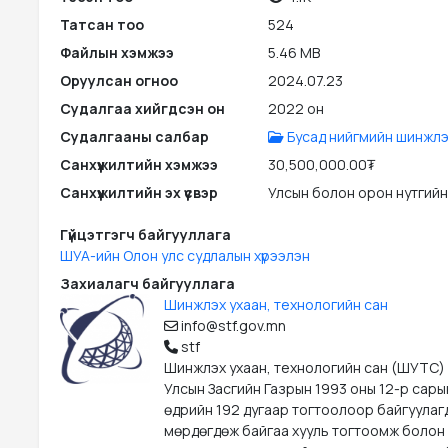
Татсан тоо
524
Файлын хэмжээ
5.46 MB
Оруулсан огноо
2024.07.23
Судалгаа хийгдсэн он
2022 он
Судалгааны салбар
Бусад нийгмийн шинжлэ
Санхүүжилтийн хэмжээ
30,500,000.00₮
Санхүүжилтийн эх үүсвэр
Улсын болон орон нутгийн
Гүйцэтгэгч байгууллага
ШУА-ийн Олон улс судлалын хүрээлэн
Захиалагч байгууллага
Шинжлэх ухаан, технологийн сан
info@stf.gov.mn
stf
Шинжлэх ухаан, технологийн сан (ШУТС)
Улсын Засгийн Газрын 1993 оны 12-р сары
өдрийн 192 дугаар тогтоолоор байгуулаг
мөрдөгдөж байгаа хууль тогтоомж болон