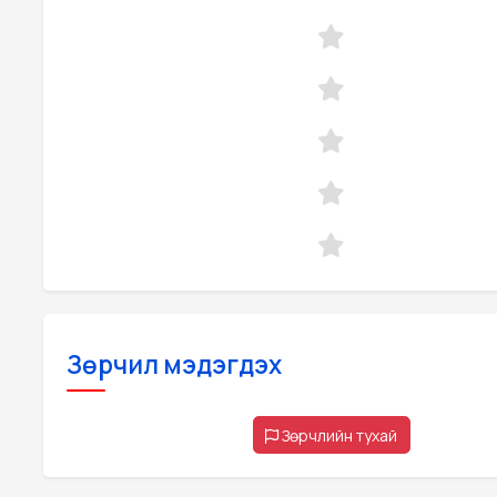
Зөрчил мэдэгдэх
Зөрчлийн тухай