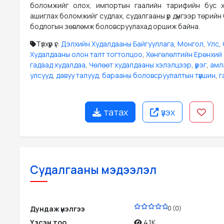
боломжийг олох, импортын гаалийн тарифийн бус х
ашиглах боломжийг судлах, судалгааны үр дүнгээр төрийн
бодлогын зөвлөмж боловсруулахад оршиж байна.
Түлхүүр үг:
Дэлхийн Худалдааны Байгууллага
,
Монгол
,
Улс
,
Худалдааны олон талт тогтолцоо
,
Хөнгөлөлтийн Ерөнхий
гадаад худалдаа
,
Чөлөөт худалдааны хэлэлцээр
,
үүрэг
,
амл
улсууд
,
давуу талууд
,
барааны боловсруулалтын түвшин
,
г
татах
үзэх
Судалгааны мэдээлэл
PDF
Дундаж үнэлгээ
0 (0)
Үзсэн тоо
4.1K