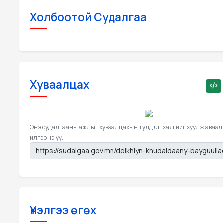
Холбоотой Судалгаа
Хуваалцах
Энэ судалгааны ажлыг хуваалцахын тулд url хаягийг хуулж аваад
илгээнэ үү.
Үнэлгээ өгөх