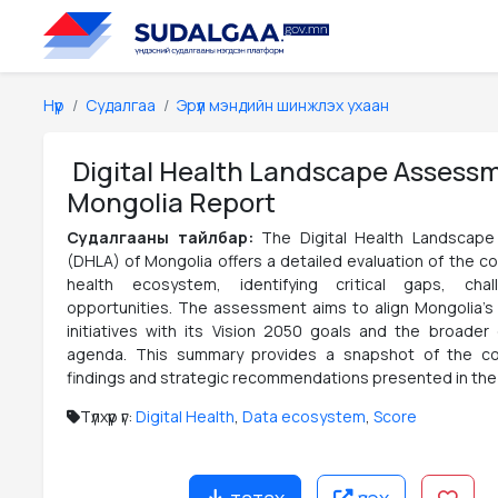
Нүүр
Судалгаа
Эрүүл мэндийн шинжлэх ухаан
Digital Health Landscape Assess
Mongolia Report
Судалгааны тайлбар:
The Digital Health Landscap
(DHLA) of Mongolia offers a detailed evaluation of the cou
health ecosystem, identifying critical gaps, cha
opportunities. The assessment aims to align Mongolia's d
initiatives with its Vision 2050 goals and the broader 
agenda. This summary provides a snapshot of the c
findings and strategic recommendations presented in the
Түлхүүр үг:
Digital Health
,
Data ecosystem
,
Score