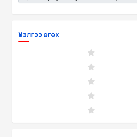
Үнэлгээ өгөх