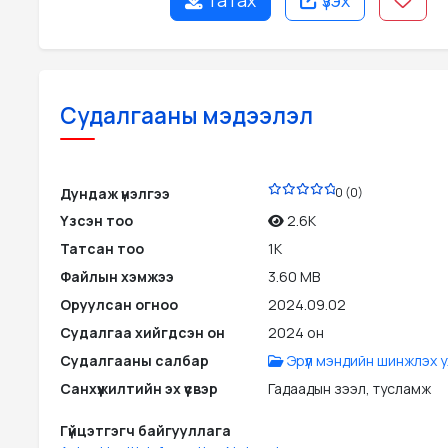
татах
үзэх
Судалгааны мэдээлэл
PDF
Дундаж үнэлгээ
0 (0)
Үзсэн тоо
2.6K
Татсан тоо
1K
Файлын хэмжээ
3.60 MB
Оруулсан огноо
2024.09.02
Судалгаа хийгдсэн он
2024 он
Судалгааны салбар
Эрүүл мэндийн шинжлэх 
Санхүүжилтийн эх үүсвэр
Гадаадын зээл, тусламж
Гүйцэтгэгч байгууллага