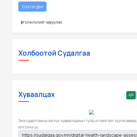
Үргэлжлэлийг харуулах
Холбоотой Судалгаа
Хуваалцах
Энэ судалгааны ажлыг хуваалцахын тулд url хаягийг хуулж аваад
илгээнэ үү.