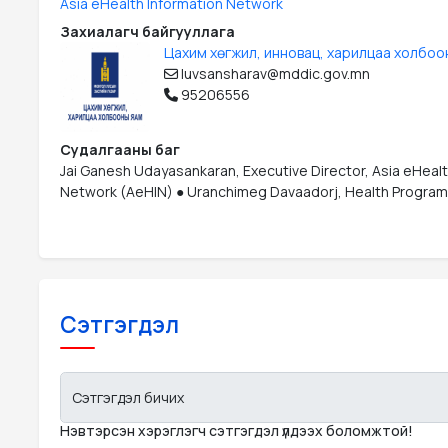
Asia eHealth Information Network
Захиалагч байгууллага
Цахим хөгжил, инновац, харилцаа холбоо
luvsansharav@mddic.gov.mn
95206556
Судалгааны баг
Jai Ganesh Udayasankaran, Executive Director, Asia eHealt
Network (AeHIN) ● Uranchimeg Davaadorj, Health Program O
Сэтгэгдэл
Сэтгэгдэл бичих
Нэвтэрсэн хэрэглэгч сэтгэгдэл үлдээх боломжтой!