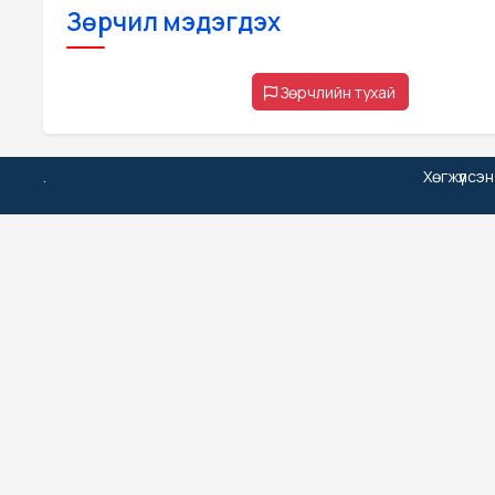
Зөрчил мэдэгдэх
Зөрчлийн тухай
.
Хөгжүүлсэ