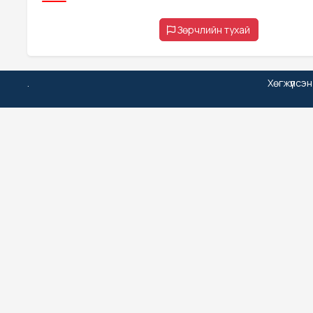
Зөрчлийн тухай
.
Хөгжүүлсэ