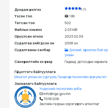
PDF
Дундаж үнэлгээ
5 (1)
Үзсэн тоо
1.8K
Татсан тоо
502
Файлын хэмжээ
2.03 MB
Оруулсан огноо
2023.02.09
Судалгаа хийгдсэн он
2008 он
Судалгааны салбар
Дэлхий, хүрээлэн буй о
ухаан
Санхүүжилтийн эх үүсвэр
Гадаад, дотоодын хөрөнгө
Гүйцэтгэгч байгууллага
Монгол улсын их сургууль Газарзүй геологийн факультет
Захиалагч байгууллага
Үндэсний геологийн алба
info@ngs.gov.mn
70181208
Засгийн газрын хэрэгжүүлэгч агентлаг