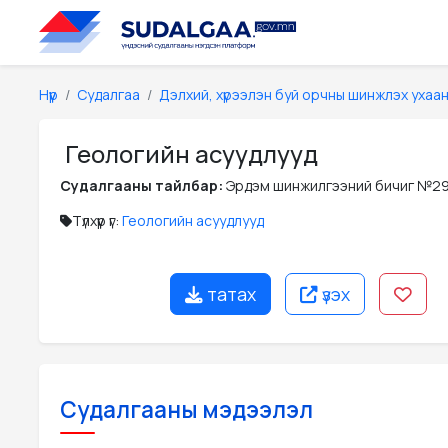
Нүүр
Судалгаа
Дэлхий, хүрээлэн буй орчны шинжлэх ухаа
Геологийн асуудлууд
Судалгааны тайлбар:
Эрдэм шинжилгээний бичиг №2
Түлхүүр үг:
Геологийн асуудлууд
татах
үзэх
Судалгааны мэдээлэл