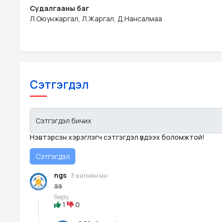
Судалгааны баг
Л.Оюунжаргал, Л.Жаргал, Д.Нансалмаа
Сэтгэгдэл
Сэтгэгдэл бичих
Нэвтэрсэн хэрэглэгч сэтгэгдэл үлдээх боломжтой!
ngs
3 жилийн өмнө
аа
Reply
1
0