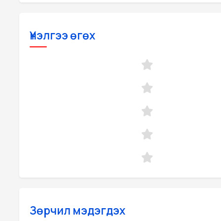
Үнэлгээ өгөх
Зөрчил мэдэгдэх