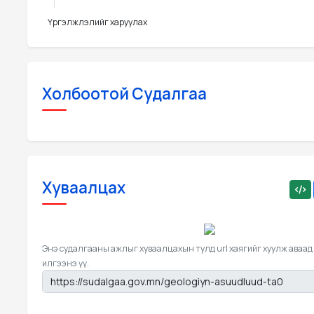
Үргэлжлэлийг харуулах
Холбоотой Судалгаа
Хуваалцах
Энэ судалгааны ажлыг хуваалцахын тулд url хаягийг хуулж аваад
илгээнэ үү.