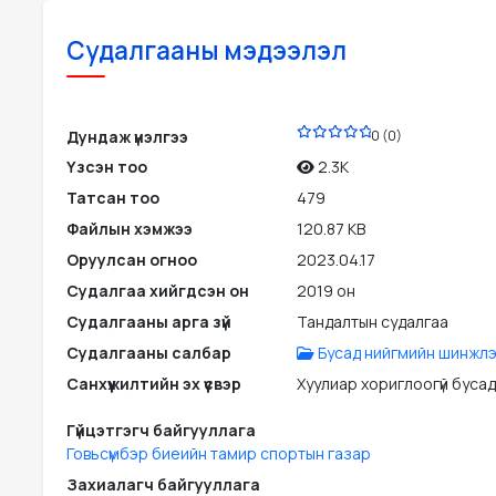
Судалгааны мэдээлэл
PDF
Дундаж үнэлгээ
0 (0)
Үзсэн тоо
2.3K
Татсан тоо
479
Файлын хэмжээ
120.87 KB
Оруулсан огноо
2023.04.17
Судалгаа хийгдсэн он
2019 он
Судалгааны арга зүй
Тандалтын судалгаа
Судалгааны салбар
Бусад нийгмийн шинжлэ
Санхүүжилтийн эх үүсвэр
Хуулиар хориглоогүй бусад э
Гүйцэтгэгч байгууллага
Говьсүмбэр биеийн тамир спортын газар
Захиалагч байгууллага