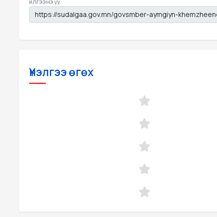
илгээнэ үү.
Үнэлгээ өгөх