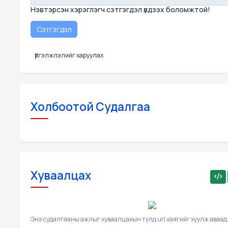
Нэвтэрсэн хэрэглэгч сэтгэгдэл үлдээх боломжтой!
Үргэлжлэлийг харуулах
Холбоотой Судалгаа
Хуваалцах
Энэ судалгааны ажлыг хуваалцахын тулд url хаягийг хуулж аваад