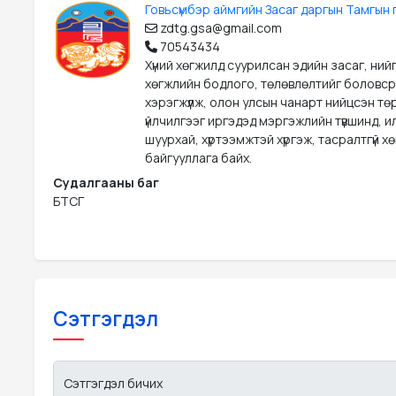
Говьсүмбэр аймгийн Засаг даргын Тамгын 
zdtg.gsa@gmail.com
70543434
Хүний хөгжилд суурилсан эдийн засаг, ний
хөгжлийн бодлого, төлөвлөлтийг боловс
хэрэгжүүлж, олон улсын чанарт нийцсэн тө
үйлчилгээг иргэдэд мэргэжлийн түвшинд, ил
шуурхай, хүртээмжтэй хүргэж, тасралтгүй х
байгууллага байх.
Судалгааны баг
БТСГ
Сэтгэгдэл
Сэтгэгдэл бичих