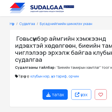
Нүүр
Судалгаа
Бусад нийгмийн шинжлэх ухаан
Говьсүмбэр аймгийн хэмжээнд
идэвхтэй хөдөлгөөн, биеийн та
чиглэлээр эрхэлж байгаа клубы
судалгаа
Судалгааны тайлбар:
“Биеийн тамирын хамтлаг” тоог нэ
Түлхүүр үг:
клубын нэр
,
үнэ тариф
,
орчин
татах
үзэх