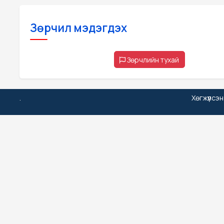
Зөрчил мэдэгдэх
Зөрчлийн тухай
.
Хөгжүүлсэ