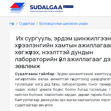
Нүүр
Судалгаа
Боловсролын шинжлэх ухаан
Их сургууль, эрдэм шинжилгээ
хүрээлэнгийн хамтын ажиллагаа
хөгжүүлэх, нээлттэй дундын
лабораторийн үйл ажиллагааг д
зөвлөмж
Судалгааны тайлбар:
Эрдэм шинжилгээний ажилтнууд
хөгжүүлэлтийн ажлаа амжилттай гүйцэтгэхэд шаардлага
туслалцааг нэгд дэд бүтэц, лабораторийн тоног төхөөр
чадал, хоёрт урвалж бодис болон бусад туслалцаа, г
нийтлэх боломж, хэвлэлтийн зардал, дөрөвт төрийн бол
байгууллагаар дамжуулан эрх ашгаа хамгаалуулах зэрэг а
судалгаагаар авч үзлээ