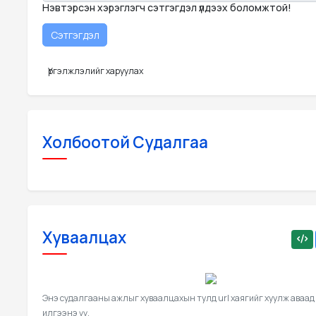
Нэвтэрсэн хэрэглэгч сэтгэгдэл үлдээх боломжтой!
Үргэлжлэлийг харуулах
Холбоотой Судалгаа
Хуваалцах
Энэ судалгааны ажлыг хуваалцахын тулд url хаягийг хуулж аваад
илгээнэ үү.