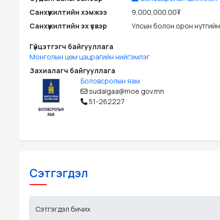
Санхүүжилтийн хэмжээ
9,000,000.00₮
Санхүүжилтийн эх үүсвэр
Улсын болон орон нутгийн
Гүйцэтгэгч байгууллага
Монголын цөм цацрагийн нийгэмлэг
Захиалагч байгууллага
Боловсролын яам
sudalgaa@moe.gov.mn
51-262227
Сэтгэгдэл
Сэтгэгдэл бичих