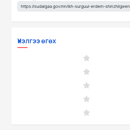
Үнэлгээ өгөх