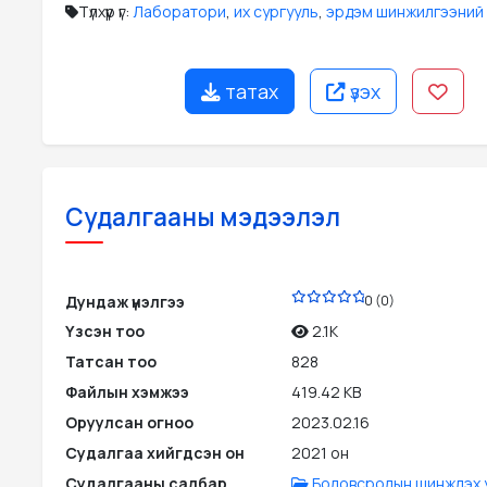
Түлхүүр үг:
Лаборатори
,
их сургууль
,
эрдэм шинжилгээний 
татах
үзэх
Судалгааны мэдээлэл
PDF
Дундаж үнэлгээ
0 (0)
Үзсэн тоо
2.1K
Татсан тоо
828
Файлын хэмжээ
419.42 KB
Оруулсан огноо
2023.02.16
Судалгаа хийгдсэн он
2021 он
Судалгааны салбар
Боловсролын шинжлэх 