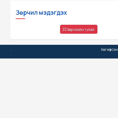
Зөрчил мэдэгдэх
Зөрчлийн тухай
.
Хөгжүүлсэ