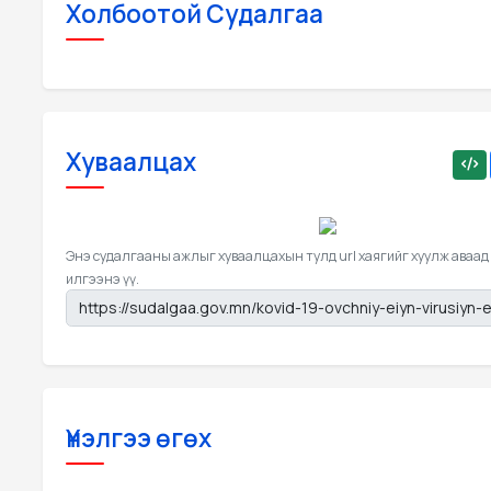
Холбоотой Судалгаа
Хуваалцах
Энэ судалгааны ажлыг хуваалцахын тулд url хаягийг хуулж аваад
илгээнэ үү.
Үнэлгээ өгөх