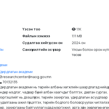
Үзсэн тоо
1.1K
Файлын хэмжээ
1.11 MB
Судалгаа хийгдсэн он
2024 он
йн
Санхүүжилтийн эх үүсвэр
Улсын болон орон нут
төсөв
деми
Удирдлагын академи
researchcenter@naog.gov.mn
70132135
Удирдлагын академи нь төрийн албаны хөгжлийн шаардлагад нийцүү
ндөр мэдлэг, чадвар бүхий албан хаагчдыг бэлтгэх, давтан сургах,
эргэшлийг нь дээшлүүлэх, төрийн захиргаа, удирдлагын асуудлаар
судалгааны ажил гүйцэтгэх, төрийн бодлого боловсруулах чиглэлэ
өр, захиргааны байгууллагуудад мэргэжил, арга зүйн зөвлөгөө өгөх