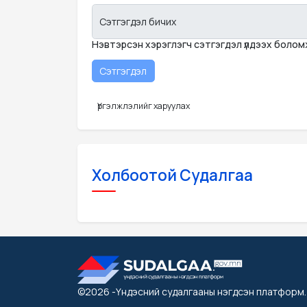
Сэтгэгдэл бичих
Нэвтэрсэн хэрэглэгч сэтгэгдэл үлдээх боло
Үргэлжлэлийг харуулах
Холбоотой Судалгаа
©2026
-Үндэсний судалгааны нэгдсэн платформ
.