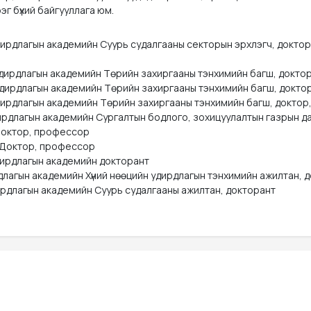
үрэг бүхий байгууллага юм.
дирдлагын академийн Суурь судалгааны секторын эрхлэгч, доктор
дирдлагын академийн Төрийн захиргааны тэнхимийн багш, доктор
дирдлагын академийн Төрийн захиргааны тэнхимийн багш, доктор
ирдлагын академийн Төрийн захиргааны тэнхимийн багш, доктор,
рдлагын академийн Сургалтын бодлого, зохицуулалтын газрын да
октор, профессор

 Доктор, профессор

ирдлагын академийн докторант

длагын академийн Хүний нөөцийн удирдлагын тэнхимийн ажилтан, д
ирдлагын академийн Суурь судалгааны ажилтан, докторант