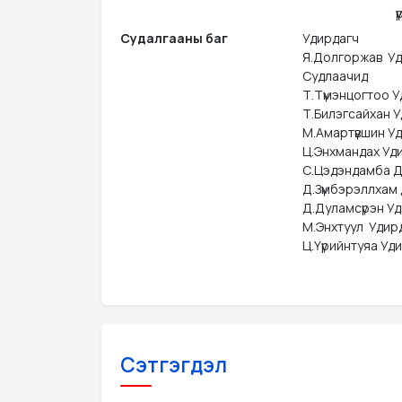
ү
Судалгааны баг
Удирдагч

Я.Долгоржав  У
Судлаачид

Т.Түмэнцогтоо У
Т.Билэгсайхан У
М.Амартүвшин Уд
Ц.Энхмандах Уди
С.Цэдэндамба Д
Д.Зүмбэрэллхам
Д.Дуламсүрэн Уд
М.Энхтуул  Удир
Ц.Үүрийнтуяа Уд
Сэтгэгдэл