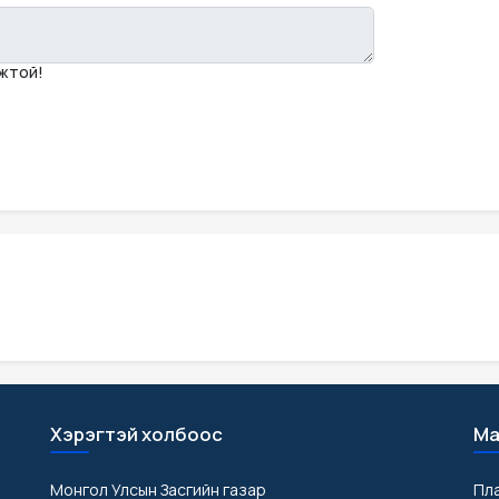
мжтой!
Хэрэгтэй холбоос
Ма
Монгол Улсын Засгийн газар
Пл