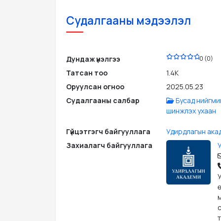
Судалгааны мэдээлэл
PDF
Дундаж үнэлгээ
0 (0)
Татсан тоо
1.4K
Оруулсан огноо
2025.05.23
Судалгааны салбар
Бусад нийгми
шинжлэх ухаан
Гүйцэтгэгч байгууллага
Удирдлагын ака
Захиалагч байгууллага
ө
м
т