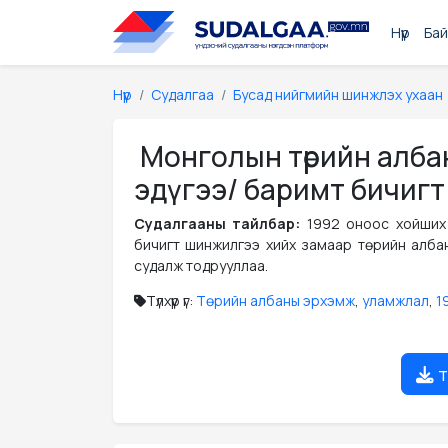
Нүүр
Бай
Нүүр
Судалгаа
Бусад нийгмийн шинжлэх ухаан
Монголын төрийн алба
эдүгээ/ баримт бичиг
Судалгааны тайлбар:
1992 оноос хойших
бичигт шинжилгээ хийх замаар төрийн алба
судалж тодрууллаа.
Түлхүүр үг:
Төрийн албаны эрхэмж
,
уламжлал
,
1
т