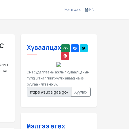
Нэвтрэх
EN
с
Хуваалцах
римт
ллон
Энэ судалгааны ажлыг хуваалцахын
тулд url хаягийг хуулж аваад найз
руугаа илгээнэ үү.
Хуулах
Үнэлгээ өгөх