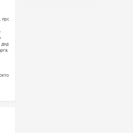
, профессор





 дэд профессор 

рга, докторант

окторант
