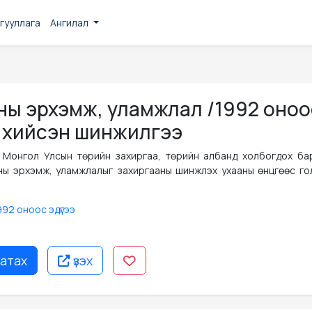
гууллага
Ангилал
ны эрхэмж, уламжлал /1992 оноо
т хийсэн шинжилгээ
 Монгол Улсын төрийн захиргаа, төрийн албанд холбогдох ба
ны эрхэмж, уламжлалыг захиргааны шинжлэх ухааны өнцгөөс го
992 оноос эдүгээ
атах
үзэх