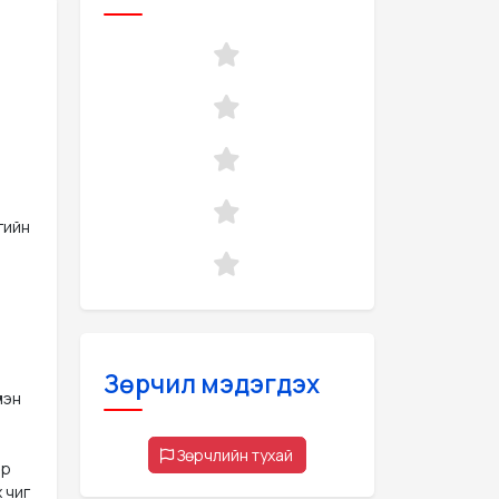
гийн
Зөрчил мэдэгдэх
лэн
Зөрчлийн тухай
эр
 чиг