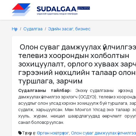
Нүүр
Судалгаа
Эдийн засаг, бизнес
Олон суваг дамжуулах үйлчилгээ
телевиз хоорондын холболтын
зохицуулалт, орлого хуваах зар
гэрээний нөхцлийн талаар олон
туршлага, зарчим
Судалгааны тайлбар:
Энэхүү судалгааны хүрээн
дамжуулах үйлчилгээ эрхлэгч (ОСДҮЭ), телевиз хооронд
асуудлыг олон улсад хэрхэн зохицуулж буй туршлага, з
судалж, харьцуулсан. Мөн Монгол Улсад энэ талаар з
хууль, журам, нөхцөл шаардлагуудад өөрчлөлт оруу
санал боловсруулсан.
Түлхүүр үг:
Өргөн нэвтрүүлэг
,
Олон суваг дамжуулах үйлчилгэ