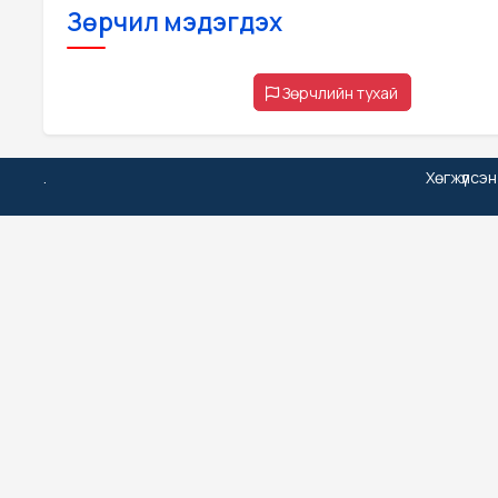
Зөрчил мэдэгдэх
Зөрчлийн тухай
.
Хөгжүүлсэ