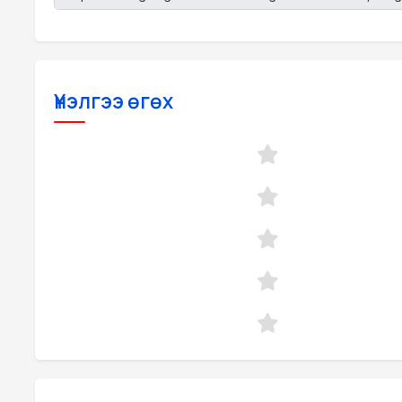
Үнэлгээ өгөх