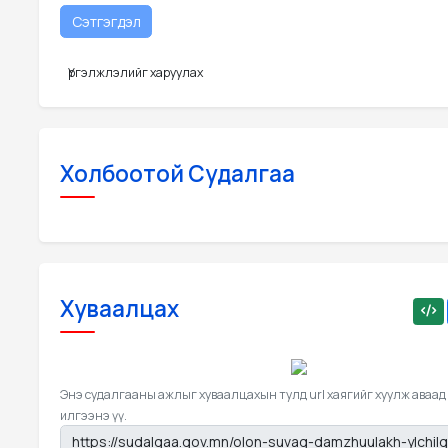
Үргэлжлэлийг харуулах
Холбоотой Судалгаа
Хуваалцах
Энэ судалгааны ажлыг хуваалцахын тулд url хаягийг хуулж аваад
илгээнэ үү.