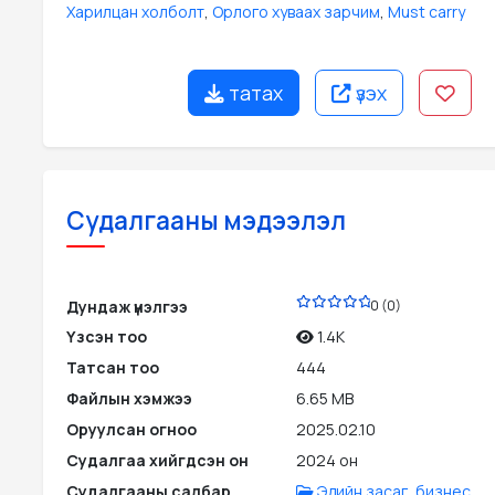
Харилцан холболт
,
Орлого хуваах зарчим
,
Must carry
татах
үзэх
Судалгааны мэдээлэл
PDF
Дундаж үнэлгээ
0 (0)
Үзсэн тоо
1.4K
Татсан тоо
444
Файлын хэмжээ
6.65 MB
Оруулсан огноо
2025.02.10
Судалгаа хийгдсэн он
2024 он
Судалгааны салбар
Эдийн засаг, бизнес