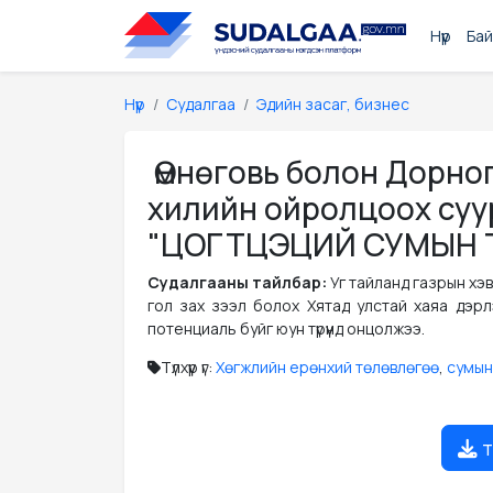
Нүүр
Бай
Нүүр
Судалгаа
Эдийн засаг, бизнес
Өмнөговь болон Дорног
хилийн ойролцоох суу
"ЦОГТЦЭЦИЙ СУМЫН ТӨВИ
Судалгааны тайлбар:
Уг тайланд газрын хэв
гол зах зээл болох Хятад улстай хаяа дэр
потенциаль буйг юун түрүүнд онцолжээ.
Түлхүүр үг:
Хөгжлийн ерөнхий төлөвлөгөө
,
сумын
т