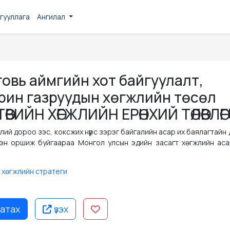
гууллага
Ангилал
овь аймгийн хот байгуулалт,
рин газруудын хөгжлийн төсөл
ЙН ХӨГЖЛИЙН ЕРӨНХИЙ ТӨЛӨВЛӨГӨӨ
лий дороо зэс, коксжих нүүрс зэрэг байгалийн асар их баялагтайн
лэн оршиж буйгаараа Монгол улсын эдийн засагт хөгжлийн аса
 хөгжлийн стратеги
атах
үзэх