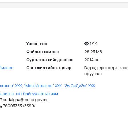
Үзсэн тоо
1.9K
Файлын хэмжээ
26.23 MB
Судалгаа хийгдсэн он
2014 он
 бизнес
Санхүүжилтийн эх үүсвэр
Гадаад, дотоодын хөр
оруулалт
жэкон” ХХК, “Moн-Инжэкон” ХХК, “ЭмСиДиЭс” ХХК
арилга, хот байгуулалтын яам
sudalgaa@mcud.gov.mn
76003333 /3399/