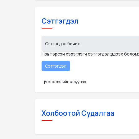
Сэтгэгдэл
Сэтгэгдэл бичих
Нэвтэрсэн хэрэглэгч сэтгэгдэл үлдээх боло
Үргэлжлэлийг харуулах
Холбоотой Судалгаа