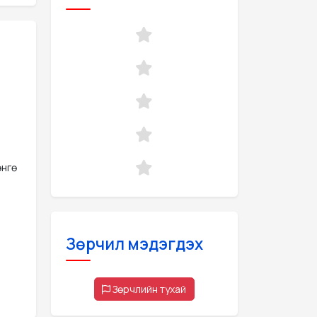
өнгө
Зөрчил мэдэгдэх
Зөрчлийн тухай