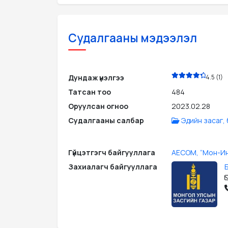
Судалгааны мэдээлэл
PDF
Дундаж үнэлгээ
4.5 (1)
Татсан тоо
484
Оруулсан огноо
2023.02.28
Судалгааны салбар
Эдийн засаг,
Гүйцэтгэгч байгууллага
AECOM, “Moн-Ин
Захиалагч байгууллага
Б