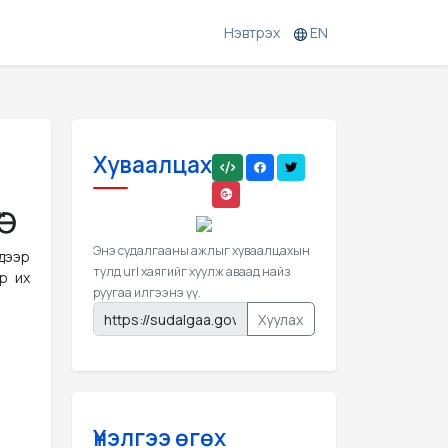
Нэвтрэх
EN
Хуваалцах
"
Энэ судалгааны ажлыг хуваалцахын
 дээр
тулд url хаягийг хуулж аваад найз
р их
руугаа илгээнэ үү.
Хуулах
Үнэлгээ өгөх