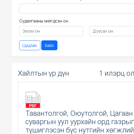
Судалгааны хийгдсэн он
Цуцлах
Хайх
Хайлтын үр дүн
1 илэрц о
Тавантолгой, Оюутолгой, Цагаан
суваргын уул уурхайн орд газрыг
түшиглэсэн бүс нутгийн хөгжли