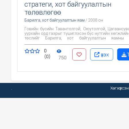
стратеги, хот байгуулалтын
төлөвлөгөө
Барилга, хот байгуулалтын яам
/ 2008 он
Говийн бүсийн Тавантолгой, Оюутолгой, Цагаансув
уурхайн орд газрыг түшиглэсэн бүс нутгийн хөгжлийн
төслийг Барилга, хот байгуулалтын яамны 
даалгаврын дагуу "Шинэ хотжилт" ХХК-д боловсруулав. Гов
бүсийн хөгжлийн стратеги төслийн хамрах
0
Говьсүмбэр, Дорноговь, Дундговь, Өмнөговь аймгуу
үзэх
(0)
дэвсгэр багтаж байгаагаас гадна Тавантолгой, О
750
Цагаансуваргын орд газрыг түшиглэсэн Дорноговий
Хатанбулаг, Өмнөговийн Цогтцэций, Баян-Овоо,
Ханбогд зэрэг 6 сумуудын нутаг дэвсгэрийг хамар
бүсийн хот байгуулалтын төлөвлөгөө гэсэн хоё
хэсгээс бүрдэнэ.
.
Хөгжүүлсэ