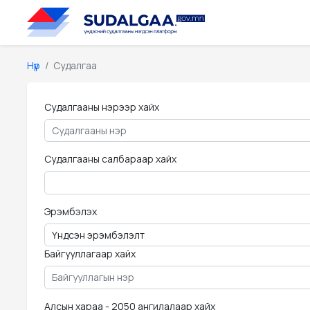
Нүүр
Судалгаа
Судалгааны нэрээр хайх
Судалгааны салбараар хайх
Эрэмбэлэх
Байгууллагаар хайх
Алсын хараа - 2050 ангилалаар хайх