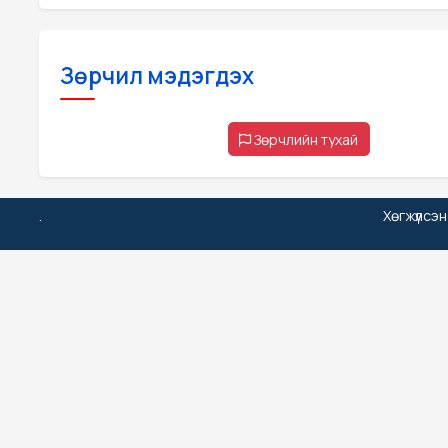
Зөрчил мэдэгдэх
Зөрчлийн тухай
.
Хөгжүүлсэ