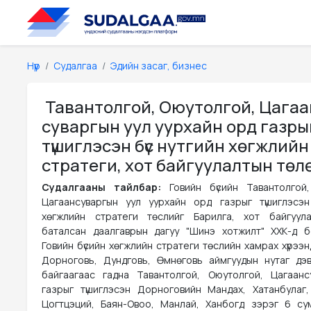
Нүүр
Судалгаа
Эдийн засаг, бизнес
Тавантолгой, Оюутолгой, Цагаа
суваргын уул уурхайн орд газры
түшиглэсэн бүс нутгийн хөгжлийн
стратеги, хот байгуулалтын төл
Судалгааны тайлбар:
Говийн бүсийн Тавантолгой
Цагаансуваргын уул уурхайн орд газрыг түшиглэсэн
хөгжлийн стратеги төслийг Барилга, хот байгуул
баталсан даалгаврын дагуу "Шинэ хотжилт" ХХК-д б
Говийн бүсийн хөгжлийн стратеги төслийн хамрах хүрээн
Дорноговь, Дундговь, Өмнөговь аймгуудын нутаг дэ
байгаагаас гадна Тавантолгой, Оюутолгой, Цагаан
газрыг түшиглэсэн Дорноговийн Мандах, Хатанбулаг
Цогтцэций, Баян-Овоо, Манлай, Ханбогд зэрэг 6 су