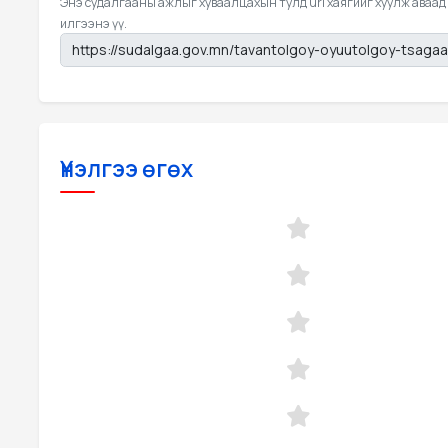
Энэ судалгааны ажлыг хуваалцахын тулд url хаягийг хуулж аваад
илгээнэ үү.
Үнэлгээ өгөх