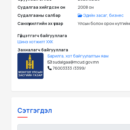
Судалгаа хийгдсэн он
2008 он
Судалгааны салбар
Эдийн засаг, бизнес
Санхүүжилтийн эх үүсвэр
Улсын болон орон нутгийн
Гүйцэтгэгч байгууллага
Шинэ хотжилт ХХК
Захиалагч байгууллага
Барилга, хот байгуулалтын яам
sudalgaa@mcud.gov.mn
76003333 /3399/
Сэтгэгдэл