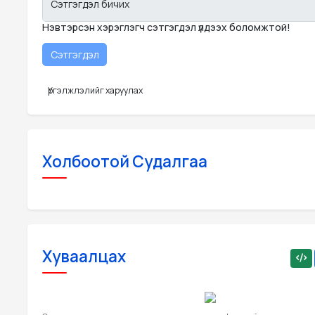
Сэтгэгдэл бичих
Нэвтэрсэн хэрэглэгч сэтгэгдэл үлдээх боломжтой!
Үргэлжлэлийг харуулах
Холбоотой Судалгаа
Хуваалцах