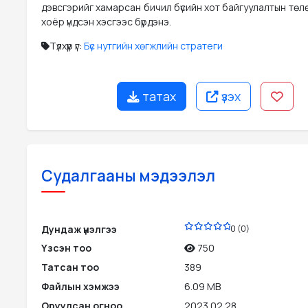
дэвсгэрийг хамарсан бичил бүсийн хот байгуулалтын төл
хоёр үндсэн хэсгээс бүрдэнэ.
Түлхүүр үг:
Бүс нутгийн хөгжлийн стратеги
татах
үзэх
Судалгааны мэдээлэл
PDF
Дундаж үнэлгээ
0 (0)
Үзсэн тоо
750
Татсан тоо
389
Файлын хэмжээ
6.09 MB
Оруулсан огноо
2023.02.28