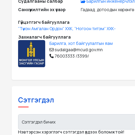
Судалгааны салбар
Барилгын инженерчлэл
Санхүүжилтийн эх үүсвэр
Гадаад, дотоодын хөрөнгө
Гүйцэтгэгч байгууллага
“Түмэн Амгалан Ордон” ХХК, “Ногоон титэм” ХХК-
Захиалагч байгууллага
Барилга, хот байгуулалтын яам
sudalgaa@mcud.gov.mn
76003333 /3399/
Сэтгэгдэл
Сэтгэгдэл бичих
Нэвтэрсэн хэрэглэгч сэтгэгдэл үлдээх боломжтой!