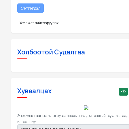
Үргэлжлэлийг харуулах
Холбоотой Судалгаа
Хуваалцах
Энэ судалгааны ажлыг хуваалцахын тулд url хаягийг хуулж аваад
илгээнэ үү.