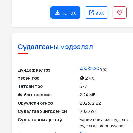
татах
үзэх
Судалгааны мэдээлэл
PDF
Дундаж үнэлгээ
0 (0)
Үзсэн тоо
2.4K
Татсан тоо
677
Файлын хэмжээ
2.24 MB
Оруулсан огноо
2023.12.22
Судалгаа хийгдсэн он
2022 он
Судалгааны арга зүй
Баримт бичгийн судалгаа,
судалгаа, Харьцуулалт