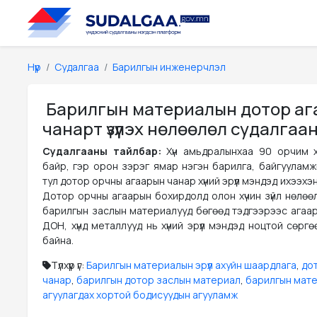
Нүүр
Судалгаа
Барилгын инженерчлэл
Барилгын материалын дотор аг
чанарт үзүүлэх нөлөөлөл судалга
Судалгааны тайлбар:
Хүн амьдралынхаа 90 орчим 
байр, гэр орон зэрэг ямар нэгэн барилга, байгууламжи
тул дотор орчны агаарын чанар хүний эрүүл мэндэд ихээхэн н
Дотор орчны агаарын бохирдолд олон хүчин зүйл нөлөөл
барилгын заслын материалууд бөгөөд тэдгээрээс агаар
ДОН, хүнд металлууд нь хүний эрүүл мэндэд ноцтой сөрг
байна.
Түлхүүр үг:
Барилгын материалын эрүүл ахуйн шаардлага
,
до
чанар
,
барилгын дотор заслын материал
,
барилгын мат
агуулагдах хортой бодисуудын агууламж