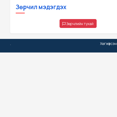
Зөрчил мэдэгдэх
Зөрчлийн тухай
.
Хөгжүүлсэ