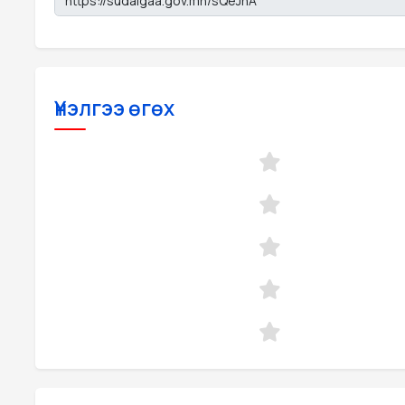
Үнэлгээ өгөх