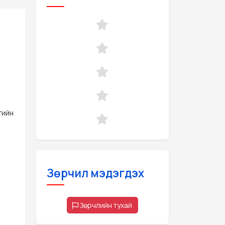
гийн
Зөрчил мэдэгдэх
Зөрчлийн тухай