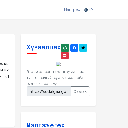
Нэвтрэх
EN
Хуваалцах
2% нь
ны их
Энэ судалгааны ажлыг хуваалцахын
ЭМТ-д
тулд url хаягийг хуулж аваад найз
руугаа илгээнэ үү.
Хуулах
Үнэлгээ өгөх