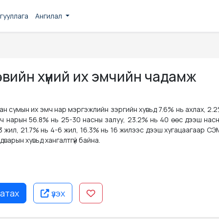
гууллага
Ангилал
н
өвийн хүний их эмчийн чадамж
н сумын их эмч нар мэргэжлийн зэргийн хувьд 7.6% нь ахлах, 2.
эмч нарын 56.8% нь 25-30 насны залуу, 23.2% нь 40 өөс дээш нас
3 жил, 21.7% нь 4-6 жил, 16.3% нь 16 жилээс дээш хугацаагаар С
варын хувьд хангалтгүй байна.
атах
үзэх