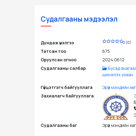
Судалгааны мэдээлэл
PDF
Дундаж үнэлгээ
0 (0)
Татсан тоо
675
Оруулсан огноо
2024.06.12
Судалгааны салбар
Бусад анагаа
шинжлэх ухаан
Гүйцэтгэгч байгууллага
Эрүүл мэндийн хө
Захиалагч байгууллага
Э
Э
Судалгааны баг
Эрүүл мэндийн хө