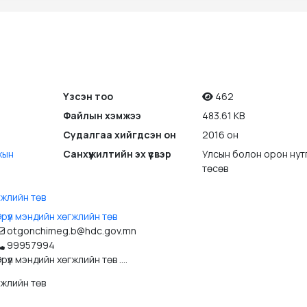
Үзсэн тоо
462
Файлын хэмжээ
483.61 KB
Судалгаа хийгдсэн он
2016 он
хын
Санхүүжилтийн эх үүсвэр
Улсын болон орон нут
төсөв
гжлийн төв
рүүл мэндийн хөгжлийн төв
otgonchimeg.b@hdc.gov.mn
99957994
рүүл мэндийн хөгжлийн төв ....
гжлийн төв