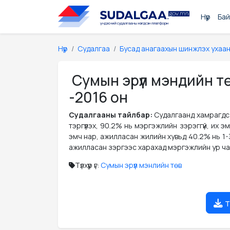
Нүүр
Бай
Нүүр
Судалгаа
Бусад анагаахын шинжлэх ухаа
Сумын эрүүл мэндийн т
-2016 он
Судалгааны тайлбар:
Судалгаанд хамрагдса
тэргүүлэх, 90.2% нь мэргэжлийн зэрэггүй, их 
эмч нар, ажилласан жилийн хувьд 40.2% нь 1-
ажилласан зэргээс харахад мэргэжлийн ур чад
Түлхүүр үг:
Сумын эрүүл мэнлийн төв
т