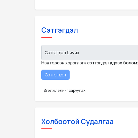
Сэтгэгдэл
Сэтгэгдэл бичих
Нэвтэрсэн хэрэглэгч сэтгэгдэл үлдээх боло
Үргэлжлэлийг харуулах
Холбоотой Судалгаа