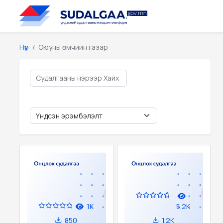
Нүүр
Оюуны өмчийн газар
1K
5.2K
850
1.2K