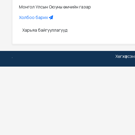
Монгол Улсын Оюуны өмчийн газар
Холбоо барих
Харьяа байгууллагууд
.
Хөгжүүлсэ