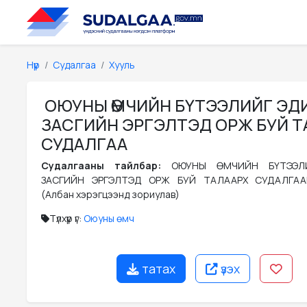
Нүүр
Судалгаа
Хууль
ОЮУНЫ ӨМЧИЙН БҮТЭЭЛИЙГ ЭД
ЗАСГИЙН ЭРГЭЛТЭД ОРЖ БУЙ Т
СУДАЛГАА
Судалгааны тайлбар:
ОЮУНЫ ӨМЧИЙН БҮТЭЭЛ
ЗАСГИЙН ЭРГЭЛТЭД ОРЖ БУЙ ТАЛААРХ СУДАЛГА
(Албан хэрэгцээнд зориулав)
Түлхүүр үг:
Оюуны өмч
татах
үзэх