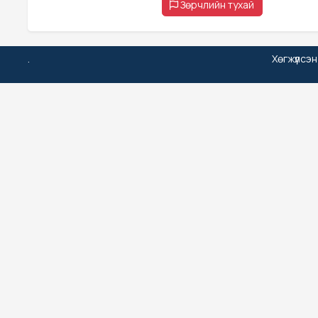
Зөрчлийн тухай
.
Хөгжүүлсэ