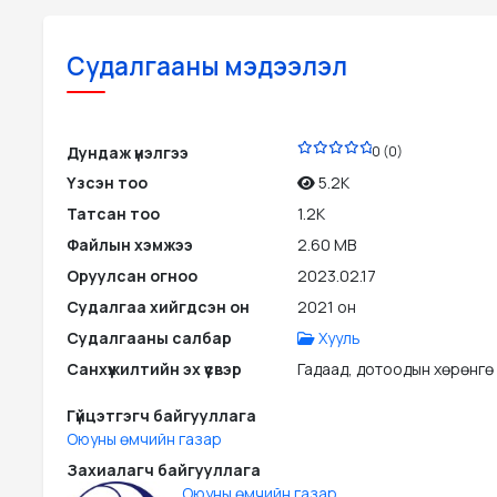
Судалгааны мэдээлэл
PDF
Дундаж үнэлгээ
0 (0)
Үзсэн тоо
5.2K
Татсан тоо
1.2K
Файлын хэмжээ
2.60 MB
Оруулсан огноо
2023.02.17
Судалгаа хийгдсэн он
2021 он
Судалгааны салбар
Хууль
Санхүүжилтийн эх үүсвэр
Гадаад, дотоодын хөрөнгө
Гүйцэтгэгч байгууллага
Оюуны өмчийн газар
Захиалагч байгууллага
Оюуны өмчийн газар