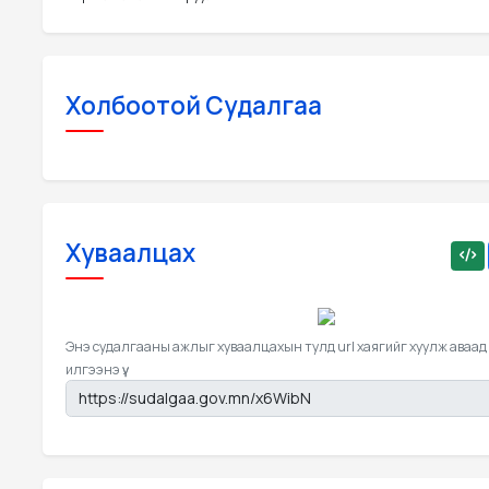
Холбоотой Судалгаа
Хуваалцах
Энэ судалгааны ажлыг хуваалцахын тулд url хаягийг хуулж аваад
илгээнэ үү.