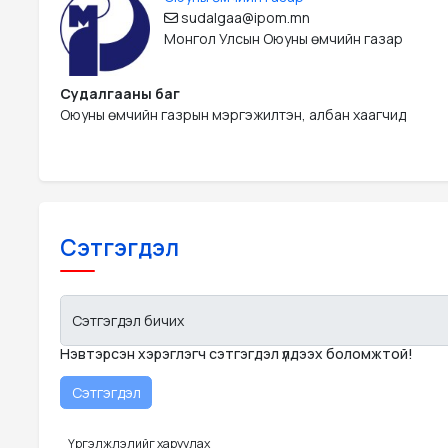
sudalgaa@ipom.mn
Монгол Улсын Оюуны өмчийн газар
Судалгааны баг
Оюуны өмчийн газрын мэргэжилтэн, албан хаагчид
Сэтгэгдэл
Сэтгэгдэл бичих
Нэвтэрсэн хэрэглэгч сэтгэгдэл үлдээх боломжтой!
Үргэлжлэлийг харуулах