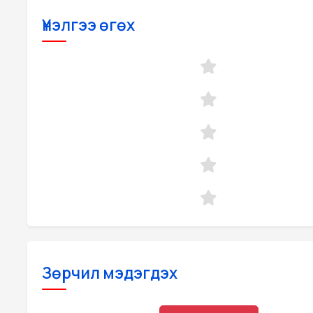
Үнэлгээ өгөх
Зөрчил мэдэгдэх