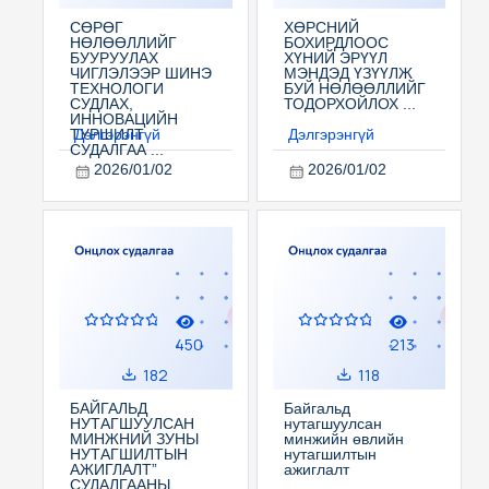
СӨРӨГ
ХӨРСНИЙ
НӨЛӨӨЛЛИЙГ
БОХИРДЛООС
БУУРУУЛАХ
ХҮНИЙ ЭРҮҮЛ
ЧИГЛЭЛЭЭР ШИНЭ
МЭНДЭД ҮЗҮҮЛЖ
ТЕХНОЛОГИ
БУЙ НӨЛӨӨЛЛИЙГ
СУДЛАХ,
ТОДОРХОЙЛОХ ...
ИННОВАЦИЙН
Дэлгэрэнгүй
Дэлгэрэнгүй
ТУРШИЛТ
СУДАЛГАА ...
2026/01/02
2026/01/02
450
213
182
118
БАЙГАЛЬД
Байгальд
НУТАГШУУЛСАН
нутагшуулсан
МИНЖНИЙ ЗУНЫ
минжийн өвлийн
НУТАГШИЛТЫН
нутагшилтын
АЖИГЛАЛТ”
ажиглалт
СУДАЛГААНЫ