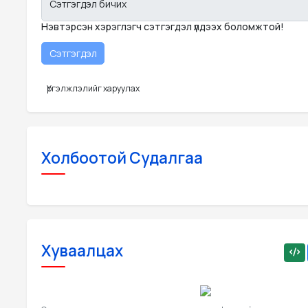
Сэтгэгдэл бичих
Нэвтэрсэн хэрэглэгч сэтгэгдэл үлдээх боломжтой!
Үргэлжлэлийг харуулах
Холбоотой Судалгаа
Хуваалцах