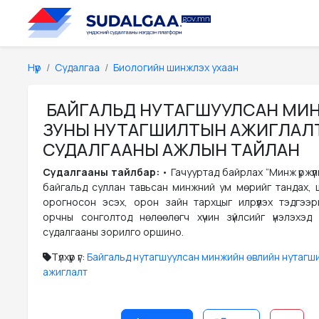
Нүүр
Судалгаа
Биологийн шинжлэх ухаан
БАЙГАЛЬД НУТАГШУУЛСАН МИ
ЗУНЫ НУТАГШИЛТЫН АЖИГЛАЛ
СУДАЛГААНЫ АЖЛЫН ТАЙЛАН
Судалгааны тайлбар:
• Гачууртад байрлах “Минж үржүүл
байгальд суллан тавьсан минжний ум мөрийг тандах, ши
орогносон эсэх, орон зайн тархцыг илрүүлэх тэдгээ
орчны сонголтод нөлөөлөгч хүчин зүйлсийг үнэлэхэд
судалгааны зорилго оршино.
Түлхүүр үг:
Байгальд нутагшуулсан минжийн өвлийн нутагш
ажиглалт