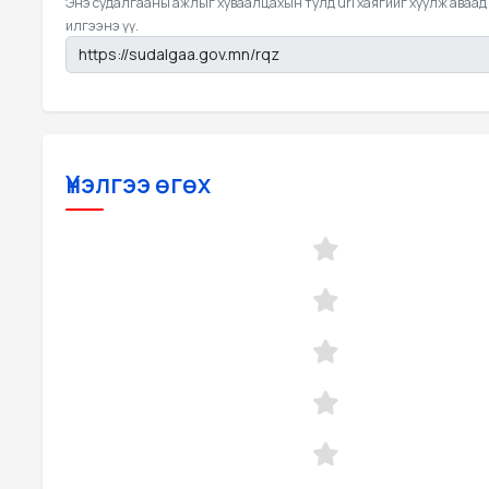
Энэ судалгааны ажлыг хуваалцахын тулд url хаягийг хуулж аваад
илгээнэ үү.
Үнэлгээ өгөх