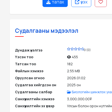
татах
үзэх
Судалгааны мэдээлэл
PDF
Дундаж үнэлгээ
0 (0)
Үзсэн тоо
455
Татсан тоо
182
Файлын хэмжээ
2.55 MB
Оруулсан огноо
2026.01.02
Судалгаа хийгдсэн он
2025 он
Судалгааны салбар
Биологийн шинжлэх уха
Санхүүжилтийн хэмжээ
3,000,000.00₮
Санхүүжилтийн эх үүсвэр
Улсын болон орон нутгийн