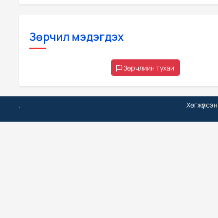
Зөрчил мэдэгдэх
Зөрчлийн тухай
.
Хөгжүүлсэ