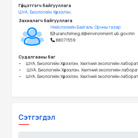
Гүйцэтгэгч байгууллага
ШУА, Биологийн Хүрээлэн,
Захиалагч байгууллага
Нийслэлийн Байгаль Орчны газар
uranchimeg.d@environment.ub.gov.mn
88071559
Судалгааны баг
•	ШУА, Биологийн Хүрээлэн, Хөхтний экологийн лабораторийн эрдэм шинжилгээний ажилтан, Доктор Э.Ундрахбаяр

•	 ШУА, Биологийн Хүрээлэн, Хөхтний экологийн лабораторийн эрдэм шинжилгээний ажилтан, Доктор М.Баяраа

•	ШУА, Биологийн Хүрээлэн, Хөхтний экологийн лабо
Сэтгэгдэл