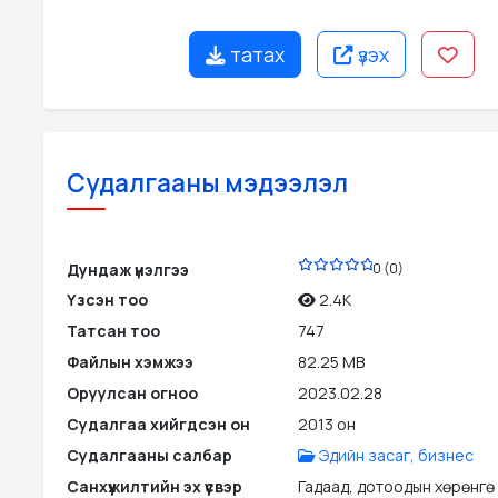
татах
үзэх
Судалгааны мэдээлэл
PDF
Дундаж үнэлгээ
0 (0)
Үзсэн тоо
2.4K
Татсан тоо
747
Файлын хэмжээ
82.25 MB
Оруулсан огноо
2023.02.28
Судалгаа хийгдсэн он
2013 он
Судалгааны салбар
Эдийн засаг, бизнес
Санхүүжилтийн эх үүсвэр
Гадаад, дотоодын хөрөнгө