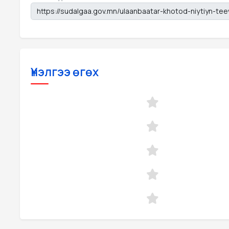
Үнэлгээ өгөх