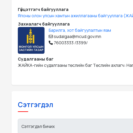
Гүйцэтгэгч байгууллага
Японы олон улсын хамтын ажиллагааны байгууллага (ЖА
Захиалагч байгууллага
Барилга, хот байгуулалтын яам
sudalgaa@mcud.gov.mn
76003333 /3399/
Судалгааны баг
ЖАЙКА-гийн судалгааны төслийн баг Төслийн ахлагч: Наг
Сэтгэгдэл
Сэтгэгдэл бичих