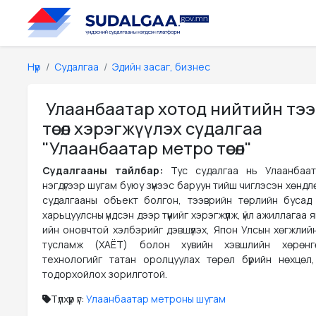
Нүүр
Судалгаа
Эдийн засаг, бизнес
Улаанбаатар хотод нийтийн тэ
төсөл хэрэгжүүлэх судалгаа
"Улаанбаатар метро төсөл"
Судалгааны тайлбар:
Тус судалгаа нь Улаанбаа
нэгдүгээр шугам буюу зүүнээс баруун тийш чиглэсэн хөндл
судалгааны объект болгон, тээврийн төрлийн бусад
харьцуулсны үндсэн дээр түүнийг хэрэгжүүлж, үйл ажиллагаа
ийн оновчтой хэлбэрийг дэвшүүлэх, Япон Улсын хөгжлий
тусламж (ХАЁТ) болон хувийн хэвшлийн хөрөнг
технологийг татан оролцуулах төрөл бүрийн нөхцөл
тодорхойлох зорилготой.
Түлхүүр үг:
Улаанбаатар метроны шугам