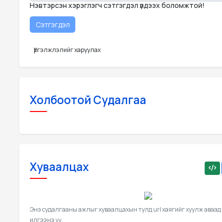
Нэвтэрсэн хэрэглэгч сэтгэгдэл үлдээх боломжтой!
Үргэлжлэлийг харуулах
Холбоотой Судалгаа
Хуваалцах
Энэ судалгааны ажлыг хуваалцахын тулд url хаягийг хуулж аваад
илгээнэ үү.