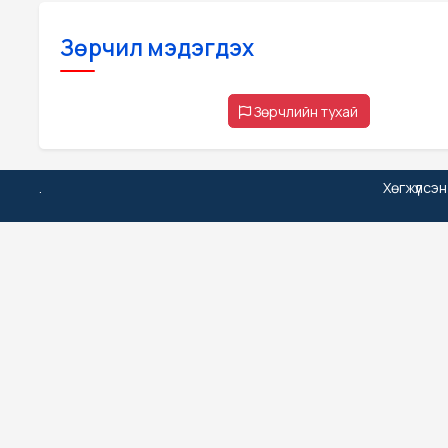
Зөрчил мэдэгдэх
Зөрчлийн тухай
.
Хөгжүүлсэ