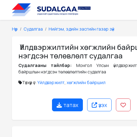
Нүүр
Судалгаа
Нийгэм, эдийн засгийн газар зүй
Үйлдвэржилтийн хөгжлийн бай
нэгдсэн төлөвлөлт судалгаа
Судалгааны тайлбар:
Монгол Улсын үйлдвэржил
байршлын нэгдсэн төлөвлөлтийн судалгаа
Түлхүүр үг:
Үйлдвэржилт
,
хөгжлийн байршил
татах
үзэх