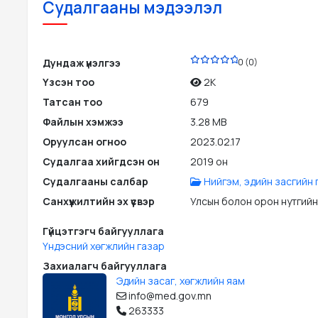
Судалгааны мэдээлэл
PDF
Дундаж үнэлгээ
0 (0)
Үзсэн тоо
2K
Татсан тоо
679
Файлын хэмжээ
3.28 MB
Оруулсан огноо
2023.02.17
Судалгаа хийгдсэн он
2019 он
Судалгааны салбар
Нийгэм, эдийн засгийн г
Санхүүжилтийн эх үүсвэр
Улсын болон орон нутгийн
Гүйцэтгэгч байгууллага
Үндэсний хөгжлийн газар
Захиалагч байгууллага
Эдийн засаг, хөгжлийн яам
info@med.gov.mn
263333