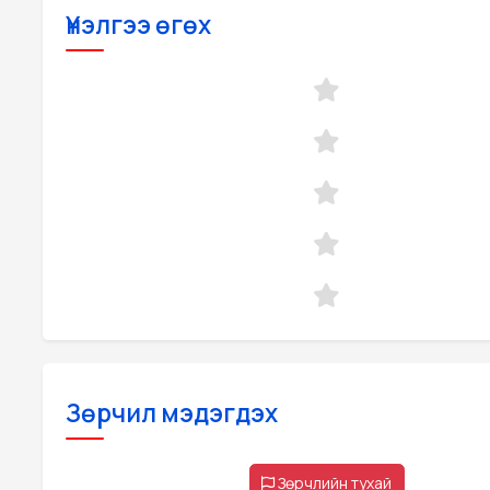
Үнэлгээ өгөх
Зөрчил мэдэгдэх
Зөрчлийн тухай