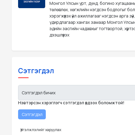
Монгол Улсын урт, дунд, богино хугацаан
төлөвлөх, хөгжлийн нэгдсэн бодлогыг бо
хэрэгжүүлэх үйл ажиллагааг нэгдсэн арга зүй
удирдлагаар хангах замаар Монгол Улсын
эдийн засгийн чадавхыг тогтвортой, хүрт
дээшлүүлэх
Сэтгэгдэл
Сэтгэгдэл бичих
Нэвтэрсэн хэрэглэгч сэтгэгдэл үлдээх боломжтой!
Үргэлжлэлийг харуулах