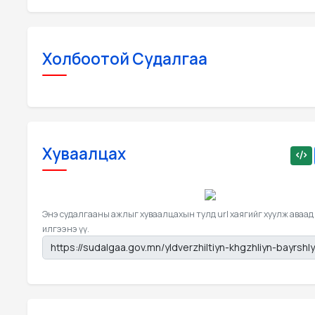
Холбоотой Судалгаа
Хуваалцах
Энэ судалгааны ажлыг хуваалцахын тулд url хаягийг хуулж аваад
илгээнэ үү.