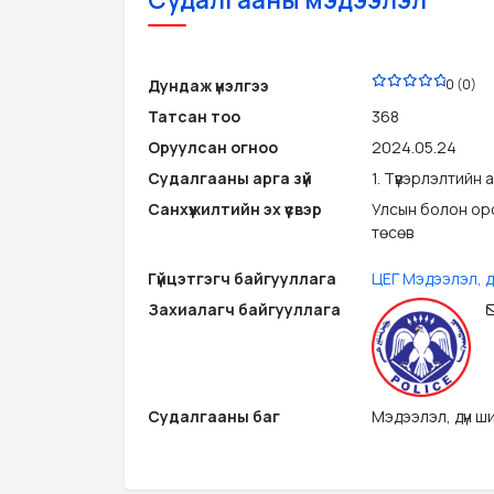
PDF
Дундаж үнэлгээ
0 (0)
Татсан тоо
368
Оруулсан огноо
2024.05.24
Судалгааны арга зүй
1. Түүвэрлэлтийн 
Санхүүжилтийн эх үүсвэр
Улсын болон ор
төсөв
Гүйцэтгэгч байгууллага
ЦЕГ Мэдээлэл, д
Захиалагч байгууллага
Судалгааны баг
Мэдээлэл, дүн ш