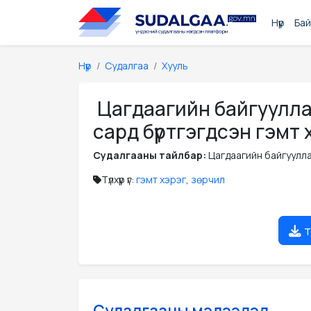
Нүүр
Бай
Нүүр
Судалгаа
Хууль
Цагдаагийн байгуулла
сард бүртгэгдсэн гэмт 
Судалгааны тайлбар:
Цагдаагийн байгуулла
Түлхүүр үг:
гэмт хэрэг
,
зөрчил
т
Судалгааны мэдээлэл