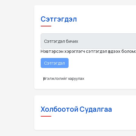
Сэтгэгдэл
Сэтгэгдэл бичих
Нэвтэрсэн хэрэглэгч сэтгэгдэл үлдээх боло
Үргэлжлэлийг харуулах
Холбоотой Судалгаа