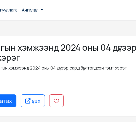
гууллага
Ангилал
гын хэмжээнд 2024 оны 04 дүгээ
хэрэг
гын хэмжээнд 2024 оны 04 дүгээр сард бүртгэгдсэн гэмт хэрэг
атах
үзэх