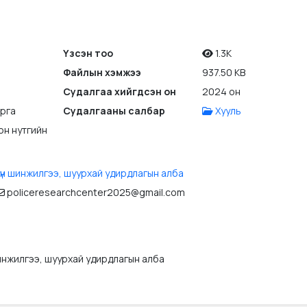
Үзсэн тоо
1.3K
Файлын хэмжээ
937.50 KB
Судалгаа хийгдсэн он
2024 он
арга
Судалгааны салбар
Хууль
он нутгийн
үн шинжилгээ, шуурхай удирдлагын алба
policeresearchcenter2025@gmail.com
инжилгээ, шуурхай удирдлагын алба