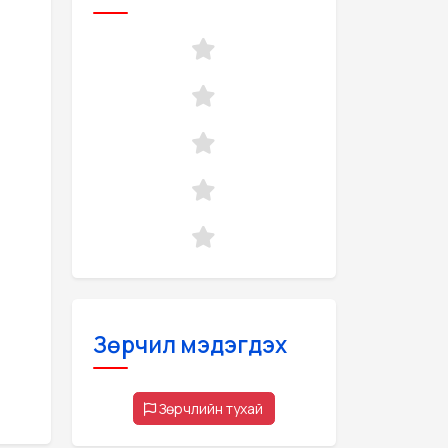
Зөрчил мэдэгдэх
Зөрчлийн тухай