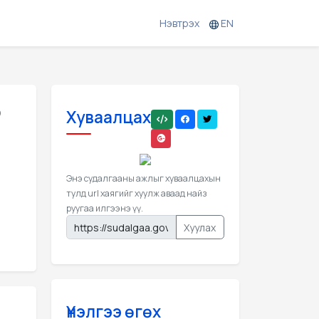
Нэвтрэх
EN
р
Хуваалцах
Энэ судалгааны ажлыг хуваалцахын
тулд url хаягийг хуулж аваад найз
руугаа илгээнэ үү.
Хуулах
Үнэлгээ өгөх