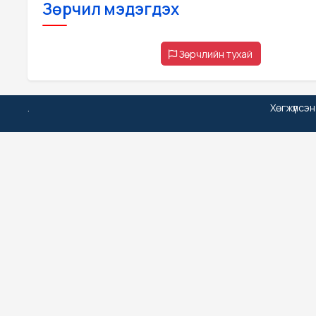
Зөрчил мэдэгдэх
Зөрчлийн тухай
.
Хөгжүүлсэ