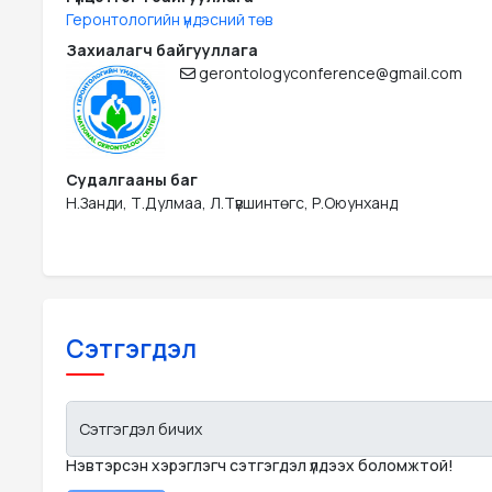
Геронтологийн үндэсний төв
Захиалагч байгууллага
gerontologyconference@gmail.com
Судалгааны баг
Н.Занди, Т.Дулмаа, Л.Түвшинтөгс, Р.Оюунханд
Сэтгэгдэл
Сэтгэгдэл бичих
Нэвтэрсэн хэрэглэгч сэтгэгдэл үлдээх боломжтой!