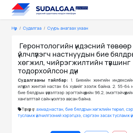
Нүүр
Судалгаа
Суурь анагаах ухаан
Геронтологийн үндэсний төвөөр
үйлчлүүлэгч настнуудын бие бялд
хөгжил, чийрэгжилтийн түвшинг
тодорхойлсон дүн
Судалгааны тайлбар:
1. Биеийн жингийн индексийн
илүүдэл жинтэй настан 64 хувийг эзэлж байна. 2. 55-64 на
бие бялдрын үзүүлэлтээр эрэгтэйчүүдийн 96.2, эмэгтэйчүүдий
хангалттай сайн үнэлгээ авсан байна.
Түлхүүр үг:
ахмад настан
,
бие бялдрын хөгжлийн төрөл
,
сэр
тусламж үйлчилгээний хэрэгцээ
,
сэргээн засах тусламж ү