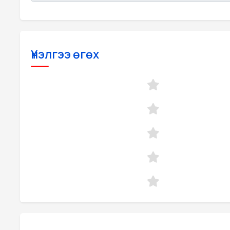
Үнэлгээ өгөх