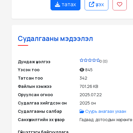
татах
үзэх
Судалгааны мэдээлэл
PDF
Дундаж үнэлгээ
0 (0)
Үзсэн тоо
845
Татсан тоо
342
Файлын хэмжээ
701.26 KB
Оруулсан огноо
2025.07.22
Судалгаа хийгдсэн он
2025 он
Судалгааны салбар
Суурь анагаах ухаан
Санхүүжилтийн эх үүсвэр
Гадаад, дотоодын хөрөнгө
Гүйцэтгэгч байгууллага