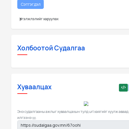
Үргэлжлэлийг харуулах
Холбоотой Судалгаа
Хуваалцах
Энэ судалгааны ажлыг хуваалцахын тулд url хаягийг хуулж аваад
илгээнэ үү.