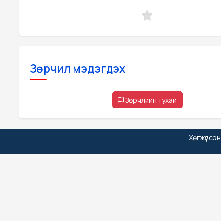
Зөрчил мэдэгдэх
Зөрчлийн тухай
.
Хөгжүүлсэ