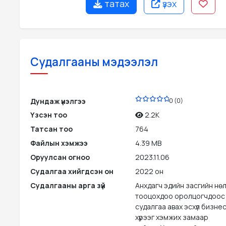
татах
үзэх
Судалгааны мэдээлэл
PDF
Дундаж үнэлгээ
0 (0)
Үзсэн тоо
2.2K
Татсан тоо
764
Файлын хэмжээ
4.39 MB
Оруулсан огноо
2023.11.06
Судалгаа хийгдсэн он
2022 он
Судалгааны арга зүй
Анхдагч эдийн засгийн нө
тооцохдоо оролцогчдоос т
судалгаа авах эсхүл бизне
хүрээг хэмжих замаар