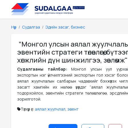
Нүүр
Судалгаа
Эдийн засаг, бизнес
“Монгол улсын аялал жуулчлал
эвентийн стратеги төлөвлөгөө, бүтэ
хөгжлийн дүн шинжилгээ, зөвлөмж"
Судалгааны тайлбар:
Монгол улсын уул уурха
экспортын нэг үйлчилгээний экспортын гол хэсэг боло
аялал жуулчлалын салбарын чадавхийг бэхжүүлэх чиг
засагт хамгийн их нөлөө үзүүлдэг “аялал жуулчлалы
тодорхойлох, эвентийн стратеги төлөвлөгөө, эрсдлийн 
зорилготой.
Түлхүүр үг:
аялал жуулчлал
,
эвент