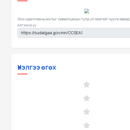
Энэ судалгааны ажлыг хуваалцахын тулд url хаягийг хуулж аваад
илгээнэ үү.
Үнэлгээ өгөх