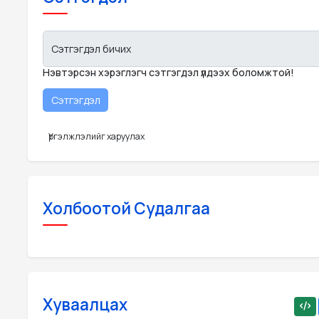
Сэтгэгдэл бичих
Нэвтэрсэн хэрэглэгч сэтгэгдэл үлдээх боломжтой!
Үргэлжлэлийг харуулах
Холбоотой Судалгаа
Хуваалцах