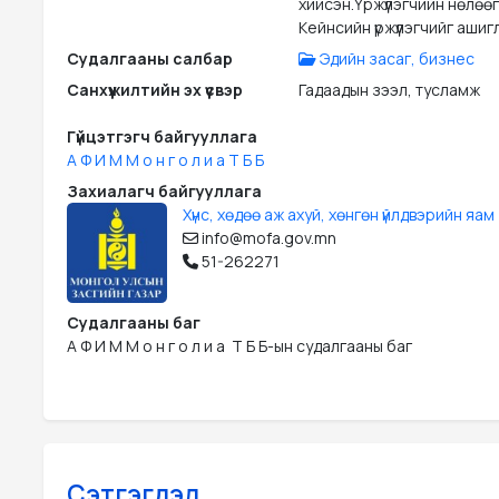
хийсэн.Үржүүлэгчийн нөлөө
Кейнсийн үржүүлэгчийг ашиг
Судалгааны салбар
Эдийн засаг, бизнес
Санхүүжилтийн эх үүсвэр
Гадаадын зээл, тусламж
Гүйцэтгэгч байгууллага
А Ф И М М о н г о л и а Т Б Б
Захиалагч байгууллага
Хүнс, хөдөө аж ахуй, хөнгөн үйлдвэрийн яам
info@mofa.gov.mn
51-262271
Судалгааны баг
А Ф И М М о н г о л и а  Т Б Б-ын судалгааны баг
Сэтгэгдэл