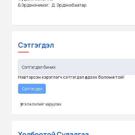
Б.Эрдэнэчимэг,  Д. Эрдэнэбаатар
Сэтгэгдэл
Сэтгэгдэл бичих
Нэвтэрсэн хэрэглэгч сэтгэгдэл үлдээх боломжтой!
Үргэлжлэлийг харуулах
Холбоотой Судалгаа