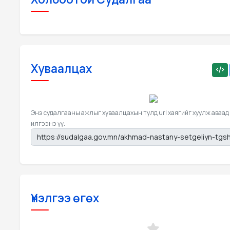
Хуваалцах
Энэ судалгааны ажлыг хуваалцахын тулд url хаягийг хуулж аваад
илгээнэ үү.
Үнэлгээ өгөх