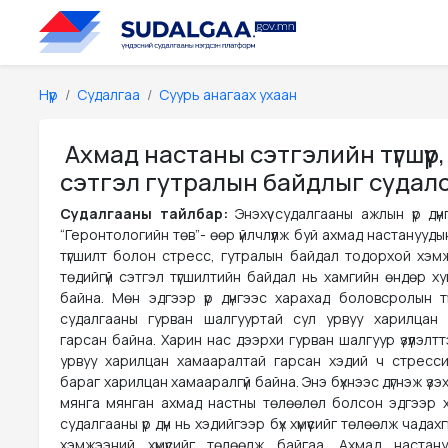
Нүүр
Судалгаа
Суурь анагаах ухаан
Ахмад настаны сэтгэлийн түгшүүр,
сэтгэл гутралын байдлыг судал
Судалгааны тайлбар:
Энэхүү судалгааны ажлын үр дү
“Геронтологийн төв”- өөр үйлчлүүлж буй ахмад настанууды
түгшилт болон стресс, гутралын байдал тодорхой хэм
төдийгүй сэтгэл түгшилтийн байдал нь хамгийн өндөр х
байна. Мөн эдгээр үр дүнгээс харахад боловсролын т
судалгааны гурван шалгууртай сул урвуу харилцан
гарсан байна. Харин нас дээрхи гурван шалгуур үзүүлэлт
урвуу харилцан хамааралтай гарсан хэдий ч стресси
бараг харилцан хамааралгүй байна. Энэ бүхнээс дүгнэж үз
мянга мянган ахмад настны төлөөлөл болсон эдгээр хүм
судалгааны үр дүн нь хэдийгээр бүх хүмүүсийг төлөөлж чадах
хэмжээний хүмүүсийг төлөөлж байгаа. Ахмад настан