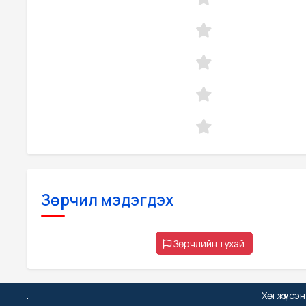
Зөрчил мэдэгдэх
Зөрчлийн тухай
.
Хөгжүүлсэ