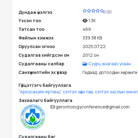
PDF
Дундаж үнэлгээ
0 (0)
Үзсэн тоо
1.3K
Татсан тоо
469
Файлын хэмжээ
339.38 KB
Оруулсан огноо
2025.07.22
Судалгаа хийгдсэн он
2012 он
Судалгааны салбар
Суурь анагаах ухаан
Санхүүжилтийн эх үүсвэр
Гадаад, дотоодын хөрөнгө
Гүйцэтгэгч байгууллага
"Ариусахуйн ертөнц” сэтгэл зүйн төв, сэтгэл заслын эмнэ
Захиалагч байгууллага
gerontologyconference@gmail.com
Судалгааны баг