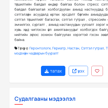
түгшилтийн байдал өндөр байгаа болон стресс сэт
байдал байгаатай холбогдуулан ахмад настнуудад 
сэтгэлзүйн асуудалд өртөх эрсдэлт бүлгийн ахмадууд
сэтгэл түгшилтийг багасгах, сэтгэл гутрал , стрессийн
эмчилгээ, сургалт , ахмад настануудын уулзалт зэрэг 
хувь хүнд чиглэсэн үйл ажилгаануудыг холбогдох байг
нийтийн зүгээс зохион байгуулах хэрэгтэй гэсэн зөвл
байна.
Түлхүүр үг:
Геронтологи
,
Гериатр
,
Настан
,
Сэтгэл гутрал
,
Т
мэдэхүйн чадварын бууралт
татах
үзэх
Судалгааны мэдээлэл