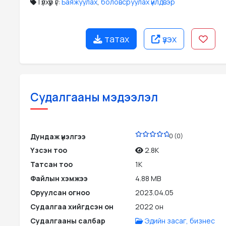
Түлхүүр үг:
Баяжуулах
,
боловсруулах үйлдвэр
татах
үзэх
Судалгааны мэдээлэл
PDF
Дундаж үнэлгээ
0 (0)
Үзсэн тоо
2.8K
Татсан тоо
1K
Файлын хэмжээ
4.88 MB
Оруулсан огноо
2023.04.05
Судалгаа хийгдсэн он
2022 он
Судалгааны салбар
Эдийн засаг, бизнес