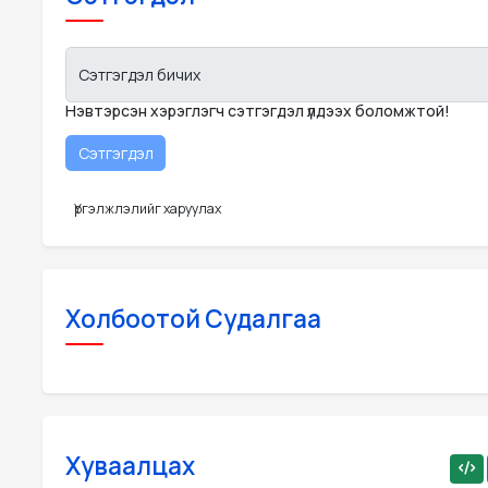
Сэтгэгдэл бичих
Нэвтэрсэн хэрэглэгч сэтгэгдэл үлдээх боломжтой!
Үргэлжлэлийг харуулах
Холбоотой Судалгаа
Хуваалцах