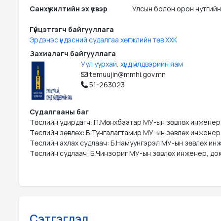
Санхүүжилтийн эх үүсвэр
Улсын болон орон нутгийн
Гүйцэтгэгч байгууллага
Эрдэнэс үндэсний судалгаа хөгжлийн төв ХХК
Захиалагч байгууллага
Уул уурхай, хүнд үйлдвэрийн яам
temuujin@mmhi.gov.mn
51-263023
Судалгааны баг
Төслийн удирдагч: П.Мөнхбаатар МУ-ын зөвлөх инженер
Төслийн зөвлөх: Б.Тунгалагтамир МУ-ын зөвлөх инженер,
Төслийн ахлах судлаач: Б.Намуунгэрэл МУ-ын зөвлөх ин
Төслийн судлаач: Б.Чинзориг МУ-ын зөвлөх инженер, док
Сэтгэгдэл