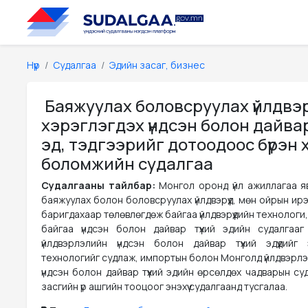
Нүүр
Судалгаа
Эдийн засаг, бизнес
Баяжуулах боловсруулах үйлдвэрү
хэрэглэгдэх үндсэн болон дайвар 
эд, тэдгээрийг дотоодоос бүрэн 
боломжийн судалгаа
Судалгааны тайлбар:
Монгол оронд үйл ажиллагаа я
баяжуулах болон боловсруулах үйлдвэрүүд, мөн ойрын ир
баригдахаар төлөвлөгдөж байгаа үйлдвэрүүдийн технологи
байгаа үндсэн болон дайвар түүхий эдийн судалгаа
үйлдвэрлэлийн үндсэн болон дайвар түүхий эдүүдий
технологийг судлаж, импортын болон Монголд үйлдвэрл
үндсэн болон дайвар түүхий эдийн өрсөлдөх чадварын су
засгийн үр ашгийн тооцоог энэхүү судалгаанд тусгалаа.