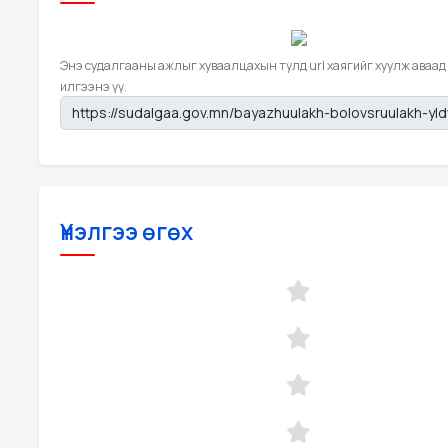
Энэ судалгааны ажлыг хуваалцахын тулд url хаягийг хуулж аваад
илгээнэ үү.
Үнэлгээ өгөх