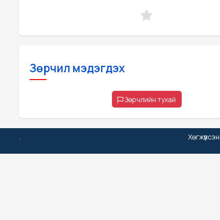
Зөрчил мэдэгдэх
Зөрчлийн тухай
.
Хөгжүүлсэ