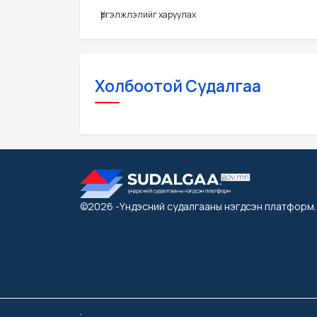
Үргэлжлэлийг харуулах
Холбоотой Судалгаа
©2026
-Үндэсний судалгааны нэгдсэн платформ
.
.