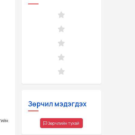
Зөрчил мэдэгдэх
гийн
Зөрчлийн тухай