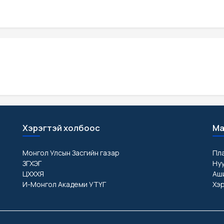
Хэрэгтэй холбоос
Ма
Монгол Улсын Засгийн газар
Пл
ЗГХЭГ
Ну
ЦХХХЯ
Аши
И-Монгол Академи УТҮГ
Хэр