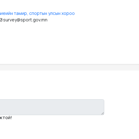
Биеийн тамир, спортын улсын хороо
survey@sport.gov.mn
мжтой!