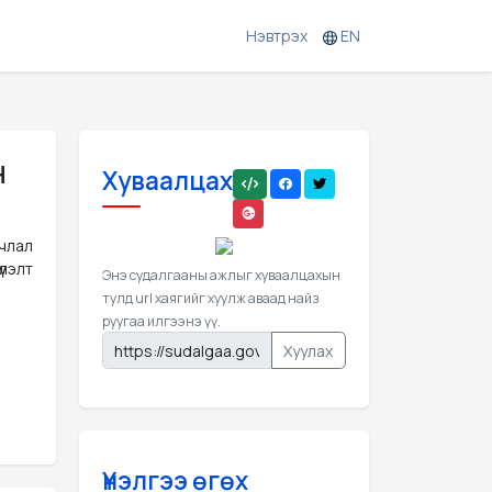
Нэвтрэх
EN
н
Хуваалцах
члал
үлэлт
Энэ судалгааны ажлыг хуваалцахын
тулд url хаягийг хуулж аваад найз
руугаа илгээнэ үү.
Хуулах
Үнэлгээ өгөх