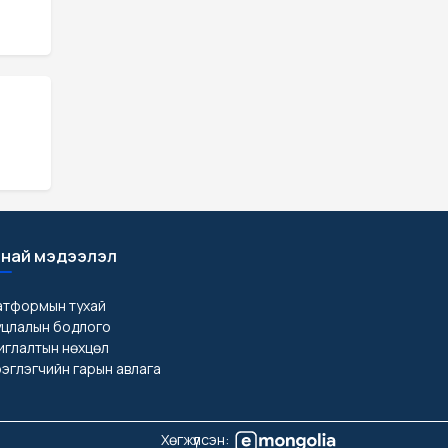
най мэдээлэл
атформын тухай
уцлалын бодлого
глалтын нөхцөл
эглэгчийн гарын авлага
Хөгжүүлсэн: