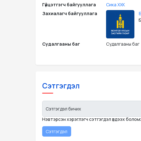
Гүйцэтгэгч байгууллага
Сика ХХК
Захиалагч байгууллага
Судалгааны баг
Судалгааны баг
Сэтгэгдэл
Сэтгэгдэл бичих
Нэвтэрсэн хэрэглэгч сэтгэгдэл үлдээх боло