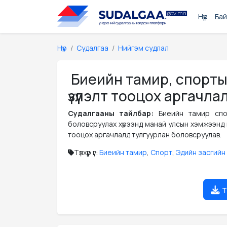
Нүүр
Бай
Нүүр
Судалгаа
Нийгэм судлал
Биеийн тамир, спорты
үзүүлэлт тооцох аргачла
Судалгааны тайлбар:
Биеийн тамир спор
боловсруулах хүрээнд манай улсын хэмжээнд мө
тооцох аргачлалд тулгуурлан боловсруулав.
Түлхүүр үг:
Биеийн тамир
,
Спорт
,
Эдийн засгийн үн
т