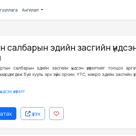
гууллага
Ангилал
н салбарын эдийн засгийн үндсэ
л
тын салбарын эдийн засгийн үндсэн үзүүлэлтийг тооцох арга
рдөгдөж буй хууль эрх зүйн орчин, ҮТС, макро эдийн засгийн үзү
дсэн үзүүлэлт
атах
үзэх