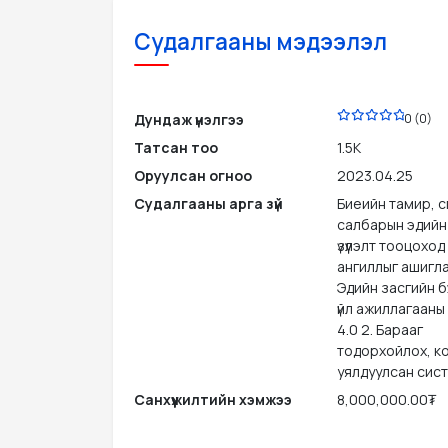
Судалгааны мэдээлэл
PDF
Дундаж үнэлгээ
0 (0)
Татсан тоо
1.5K
Оруулсан огноо
2023.04.25
Судалгааны арга зүй
Биеийн тамир, 
салбарын эдийн
үзүүлэлт тооцохо
ангиллыг ашиглана
Эдийн засгийн б
үйл ажиллагааны
4.0 2. Барааг
тодорхойлох, к
уялдуулсан сис
Санхүүжилтийн хэмжээ
8,000,000.00₮