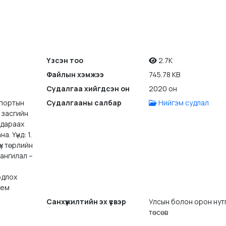
Үзсэн тоо
2.7K
Файлын хэмжээ
745.78 KB
Судалгаа хийгдсэн он
2020 он
спортын
Судалгааны салбар
Нийгэм судлал
 засгийн
д дараах
. Үүнд: 1.
үх төрлийн
 ангилал –
одлох
тем
Санхүүжилтийн эх үүсвэр
Улсын болон орон нут
төсөв