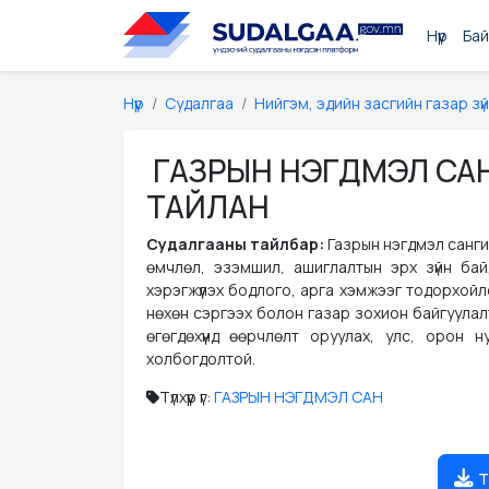
Нүүр
Бай
Нүүр
Судалгаа
Нийгэм, эдийн засгийн газар зүй
ГАЗРЫН НЭГДМЭЛ САН
ТАЙЛАН
Судалгааны тайлбар:
Газрын нэгдмэл санги
өмчлөл, эзэмшил, ашиглалтын эрх зүйн бай
хэрэгжүүлэх бодлого, арга хэмжээг тодорхойл
нөхөн сэргээх болон газар зохион байгуулалт
өгөгдөхүүнд өөрчлөлт оруулах, улс, орон
холбогдолтой.
Түлхүүр үг:
ГАЗРЫН НЭГДМЭЛ САН
т