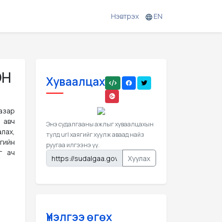
Нэвтрэх
EN
ЭН
Хуваалцах
газар
 авч
Энэ судалгааны ажлыг хуваалцахын
алах,
тулд url хаягийг хуулж аваад найз
нгийн
руугаа илгээнэ үү.
г ач
Хуулах
Үнэлгээ өгөх