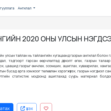
гууллага
Ангилал
ГИЙН 2020 ОНЫ УЛСЫН НЭГДС
йн улсын тайлан нь тайлангийн хугацаанд газрын ангилал болон 
дал, тэдгээрт гарсан өөрчлөлтөд дүгнэлт өгөх, газрын талаар
ох, цаашид газрыг өмчлөх, эзэмших, ашиглах, хуваарилах, хамга
ын бусад арга хэмжээг төлөвлөн хэрэгжүүлэх, газрын нэгдмэл са
 нутгийн статистик мэдээнд ашиглахад суурь материал болдо
атах
үзэх