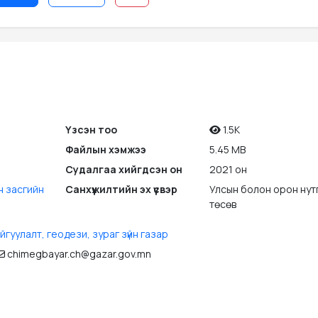
Үзсэн тоо
1.5K
Файлын хэмжээ
5.45 MB
Судалгаа хийгдсэн он
2021 он
н засгийн
Санхүүжилтийн эх үүсвэр
Улсын болон орон нут
төсөв
йгуулалт, геодези, зураг зүйн газар
chimegbayar.ch@gazar.gov.mn