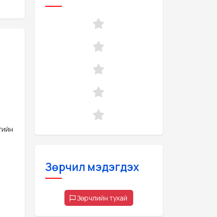
гийн
Зөрчил мэдэгдэх
Зөрчлийн тухай