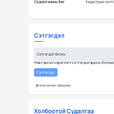
Судалгааны баг
Кадастрын хэлт
Сэтгэгдэл
Сэтгэгдэл бичих
Нэвтэрсэн хэрэглэгч сэтгэгдэл үлдээх боло
Үргэлжлэлийг харуулах
Холбоотой Судалгаа