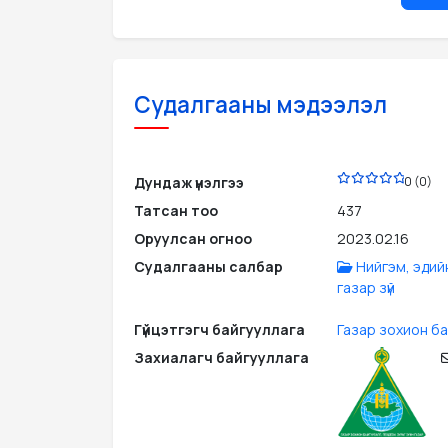
Судалгааны мэдээлэл
PDF
Дундаж үнэлгээ
0 (0)
Татсан тоо
437
Оруулсан огноо
2023.02.16
Судалгааны салбар
Нийгэм, эдий
газар зүй
Гүйцэтгэгч байгууллага
Газар зохион ба
Захиалагч байгууллага