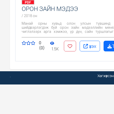
ОРОН ЗАЙН МЭДЭЭ
/ 2018 он
Манай орны хувьд олон улсын түвшинд я
шийдвэрлэгдэж буй орон зайн мэдээллийн мене
чиглэлээрх арга хэмжээ, үр дүн, сайн туршлагы
өөрийн орны нөхцөл байдал, онцлогтой уялдуула
орон зайн өгөгдлийн дэд бүтцийн талаар баримтлах
0
алсын хараа, эрхэм зорилгыг тогтоох, тэргүүлэх 
үзэх
(0)
эрэмбэлэх, үндэсний хэмжээнд тулгамдаж буй нийг
1.5K
засаг, байгаль орны асуудлыг шийдвэрлэх ар
тодорхойлж болохоор байна.
.
Хөгжүүлсэ