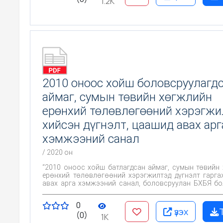
1.2K
2010 оноос хойш боловсруулагд
аймаг, сумын төвийн хөгжлийн
ерөнхий төлөвлөгөөний хэрэгжи
хийсэн дүгнэлт, цаашид авах арг
хэмжээний санал
/ 2020 он
“2010 оноос хойш батлагдсан аймаг, сумын төвийн
ерөнхий төлөвлөгөөний хэрэгжилтэд дүгнэлт гарг
авах арга хэмжээний санал, боловсруулан БХБЯ б
нутагт хүргүүлэх” ажлын хүрээнд судалгааг /2020 
хагас жилийн байдлаар/ хийж үнэлэлт дүгнэлт хийсэн
0
үзэх
(0)
1K