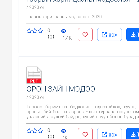
/ 2020 он
Газрын харилцааны мэдээлэл - 2020
0
үзэх
(0)
1.4K
ОРОН ЗАЙН МЭДЭЭ
/ 2020 он
Төрөөс баримтлах бодлогыг тодорхойлох, хууль,
орчныг бий болгох зэрэг ажлын хүрээнд оюуны өм
үндэсний аюулгүй байдал, хувийн нууц болон бусад 
асуудлуудыг харгалзсан суурь орон зайн өгөгдөл, м
нэгдсэн системд оруулж, мэдээллийг тогтмол ш
0
солилцох, ашиглах тогтолцоог бүрдүүлэх, түүн
үзэх
(0)
зураглалын дэвшилтэт технологийг ашиглаж олон
1K