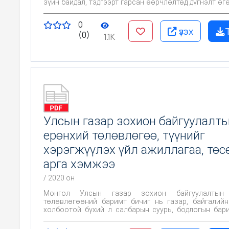
зүйн байдал, тэдгээрт гарсан өөрчлөлтөд дүгнэлт өгө
талаар авч хэрэгжүүлэх бодлого, арга хэмжээг тод
цаашид газрыг өмчлөх, эзэмших, ашиглах, хув
0
хамгаалах, нөхөн сэргээх болон газар зохион бай
үзэх
(0)
бусад арга хэмжээг төлөвлөн хэрэгжүүлэх, газры
1.1K
сангийн өгөгдөхүүнд өөрчлөлт оруулах, улс, оро
статистик мэдээнд ашиглахад суурь материал б
холбогдолтой.
Улсын газар зохион байгуулалт
ерөнхий төлөвлөгөө, түүнийг
хэрэгжүүлэх үйл ажиллагаа, төс
арга хэмжээ
/ 2020 он
Монгол Улсын газар зохион байгуулалтын 
төлөвлөгөөний баримт бичиг нь газар, байгалий
холбоотой бүхий л салбарын суурь, бодлогын бар
байх ёстой бөгөөд салбарууд өөр хоорондо
зангидагдах гол нөхцөлийг бүрдүүлж байгаа учра