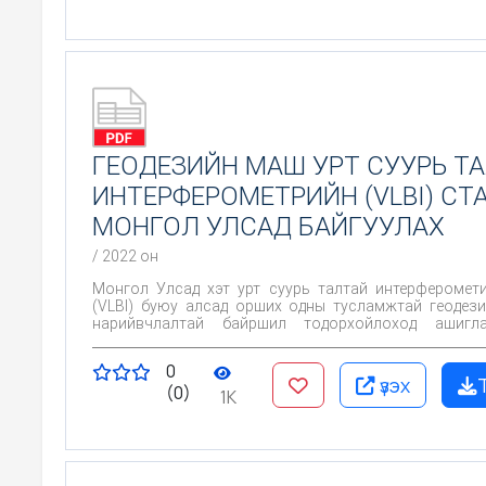
ГЕОДЕЗИЙН МАШ УРТ СУУРЬ Т
ИНТЕРФЕРОМЕТРИЙН (VLBI) СТ
МОНГОЛ УЛСАД БАЙГУУЛАХ
/ 2022 он
Монгол Улсад хэт урт суурь талтай интерферомет
(VLBI) буюу алсад орших одны тусламжтай геодез
нарийвчлалтай байршил тодорхойлоход ашигл
байгуулахад болон судалгаа хийхэд зорилго оршино.
0
үзэх
(0)
1K