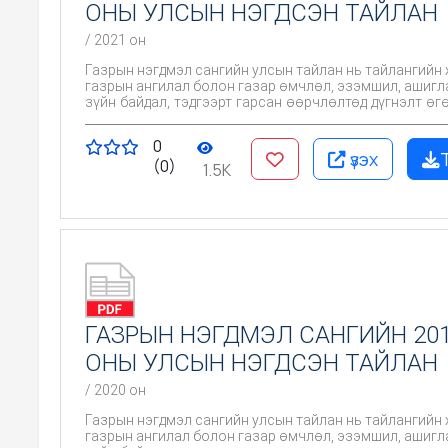
ОНЫ УЛСЫН НЭГДСЭН ТАЙЛАН
/ 2021 он
Газрын нэгдмэл сангийн улсын тайлан нь тайлангийн 
газрын ангилал болон газар өмчлөл, эзэмшил, ашигл
зүйн байдал, тэдгээрт гарсан өөрчлөлтөд дүгнэлт өгө
талаар авч хэрэгжүүлэх бодлого, арга хэмжээг тод
цаашид газрыг өмчлөх, эзэмших, ашиглах, хув
0
хамгаалах, нөхөн сэргээх болон газар зохион бай
үзэх
(0)
бусад арга хэмжээг төлөвлөн хэрэгжүүлэх, газры
1.5K
сангийн өгөгдөхүүнд өөрчлөлт оруулах, улс, оро
статистик мэдээнд ашиглахад суурь материал б
холбогдолтой.
ГАЗРЫН НЭГДМЭЛ САНГИЙН 20
ОНЫ УЛСЫН НЭГДСЭН ТАЙЛАН
/ 2020 он
Газрын нэгдмэл сангийн улсын тайлан нь тайлангийн 
газрын ангилал болон газар өмчлөл, эзэмшил, ашигл