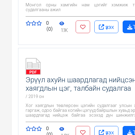
Монгол орны хамгийн нам цэгийг хэмжиж т
судалгааны ажил
0
үзэх
(0)
1.1K
Эрүүл ахуйн шаардлагад нийцсэн
хаягдлын цэг, талбайн судалгаа
/ 2019 он
Хог хаягдлын төвлөрсөн цэгийн судалгааг улсын
гаргаж, одоо байгаа хогийн цэгүүд байршлын хувьд эр
шаардлагад нийцэж байгаа эсэхэд дүн шинжилг
дүгнэлт гаргаж зөвлөмж боловсруулах.
0
үзэх
(0)