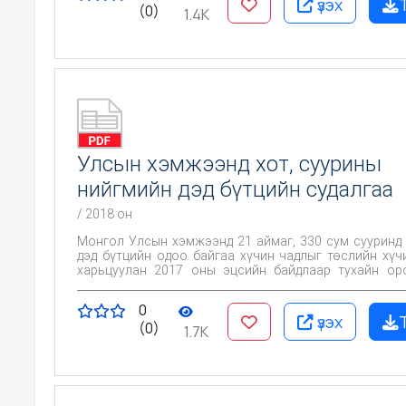
үзэх
(0)
хамгаалалтанд төрийн хяналт тавих нөхцөл б
1.4K
бүрдүүлэх, зөвшөөрөлгүй газар ашиглалтыг арилг
сэргээлт хийх шаардлагатай газрын хэмжээг заагийг
болгох зорилготой.
Улсын хэмжээнд хот, суурины
нийгмийн дэд бүтцийн судалгаа
/ 2018 он
Монгол Улсын хэмжээнд 21 аймаг, 330 сум сууринд
дэд бүтцийн одоо байгаа хүчин чадлыг төслийн хүч
харьцуулан 2017 оны эцсийн байдлаар тухайн ор
оршин сууж байгаа хүн амд хүртээмжтэй буй эсэх х
түвшинийг тодорхойлох зорилготой.
0
үзэх
(0)
1.7K