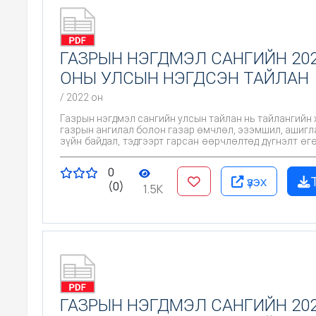
ГАЗРЫН НЭГДМЭЛ САНГИЙН 20
ОНЫ УЛСЫН НЭГДСЭН ТАЙЛАН
/ 2022 он
Газрын нэгдмэл сангийн улсын тайлан нь тайлангийн 
газрын ангилал болон газар өмчлөл, эзэмшил, ашигл
зүйн байдал, тэдгээрт гарсан өөрчлөлтөд дүгнэлт өгө
талаар авч хэрэгжүүлэх бодлого, арга хэмжээг тод
цаашид газрыг өмчлөх, эзэмших, ашиглах, хув
0
хамгаалах, нөхөн сэргээх болон газар зохион бай
үзэх
(0)
бусад арга хэмжээг төлөвлөн хэрэгжүүлэх, газры
1.5K
сангийн өгөгдөхүүнд өөрчлөлт оруулах, улс, оро
статистик мэдээнд ашиглахад суурь материал б
холбогдолтой.
ГАЗРЫН НЭГДМЭЛ САНГИЙН 20