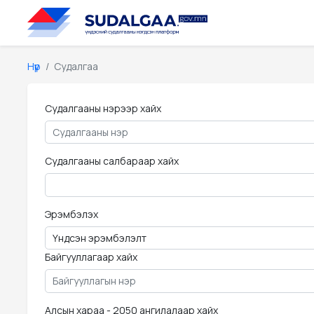
Нүүр
Судалгаа
Судалгааны нэрээр хайх
Судалгааны салбараар хайх
Эрэмбэлэх
Байгууллагаар хайх
Алсын хараа - 2050 ангилалаар хайх