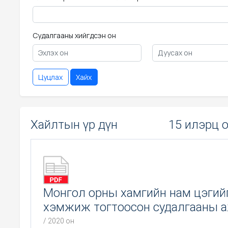
Судалгааны хийгдсэн он
Цуцлах
Хайх
Хайлтын үр дүн
15 илэрц 
Монгол орны хамгийн нам цэгий
хэмжиж тогтоосон судалгааны 
/ 2020 он