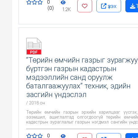
0
төлөвлөгөөг хэрэгжүүлэх нь Засгийн газар, яам, аге
үзэх
(0)
орон нутгийн хамтын үүрэг мөн.
1.2K
“Төрийн өмчийн газрыг зурагжу
бүртгэн газрын кадастрын
мэдээллийн санд оруулж
баталгаажуулах” техник, эдийн
засгийн үндэслэл
/ 2018 он
Төрийн өмчийн газрын эрхийн харилцааг үүсгэх,
эзэмшил, ашиглалтад олгогдоогүй төрийн өмчий
кадастрын зураглалыг газрын нэгдмэл сангийн үнд
дэлгэрэнгүй ангиллаар хийх, газрын улсын бүртгэлд
төрийн өмчийн газрын төлөв байдал, шинж
0
мэдээллийн сан үүсгэх, төрийн өмчийн газрын а