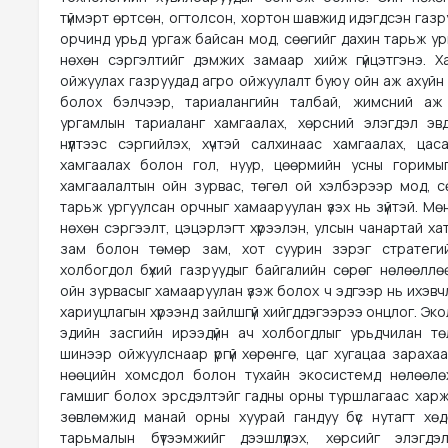
түймэрт өртсөн, огтолсон, хортон шавжид идэгдсэн газр
орчинд урьд ургаж байсан мод, сөөгийг дахин тарьж ур
нөхөн сэргэлтийг дэмжих замаар хийж гүйцэтгэнэ. 
ойжуулах газруудад агро ойжуулалт буюу ойн аж ахуйн бү
болох бэлчээр, тариалангийн талбай, жимсний аж 
ургамлын тариаланг хамгаалах, хөрсний элэгдэл эв
нүүлтээс сэргийлэх, хүчтэй салхинаас хамгаалах, цас
хамгаалах болон гол, нуур, цөөрмийн усны горимы
хамгаалалтын ойн зурвас, төгөл ой хэлбэрээр мод, с
тарьж ургуулсан орчныг хамааруулан үзэх нь зүйтэй. Мө
нөхөн сэргээлт, цэцэрлэгт хүрээлэн, улсын чанартай ха
зам болон төмөр зам, хот суурин зэрэг стратеги
холбогдол бүхий газруудыг байгалийн сөрөг нөлөөллө
ойн зурвасыг хамааруулан үзэж болох ч эдгээр нь ихэв
хариуцлагын хүрээнд зайлшгүй хийгддэгээрээ онцлог. Эко
эдийн засгийн ирээдүйн ач холбогдлыг урьдчилан төл
шинээр ойжуулснаар үргүй хөрөнгө, цаг хугацаа зараха
нөөцийн хомсдол болон тухайн экосистемд нөлөөлө
гамшиг болох эрсдэлтэйг гадны орны туршлагаас харж б
зөвлөмжид манай орны хуурай гандуу бүс нутагт хө
тарьмалын бүтээмжийг дээшлүүлэх, хөрсийг элэгдэ