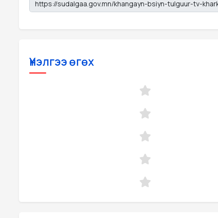
Үнэлгээ өгөх