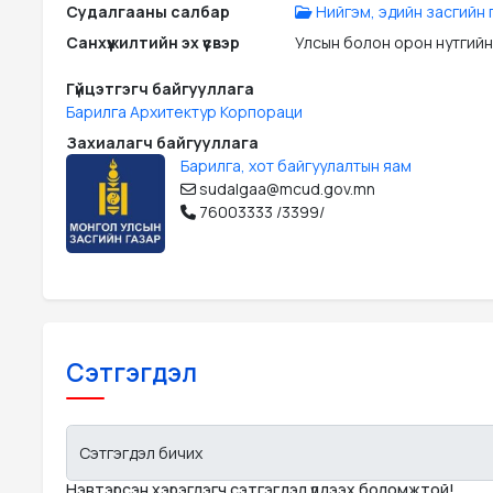
Судалгааны салбар
Нийгэм, эдийн засгийн г
Санхүүжилтийн эх үүсвэр
Улсын болон орон нутгийн
Гүйцэтгэгч байгууллага
Барилга Архитектур Корпораци
Захиалагч байгууллага
Барилга, хот байгуулалтын яам
sudalgaa@mcud.gov.mn
76003333 /3399/
Сэтгэгдэл
Сэтгэгдэл бичих
Нэвтэрсэн хэрэглэгч сэтгэгдэл үлдээх боломжтой!