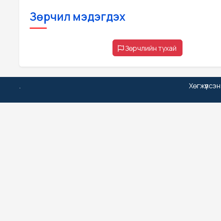
Зөрчил мэдэгдэх
Зөрчлийн тухай
.
Хөгжүүлсэ