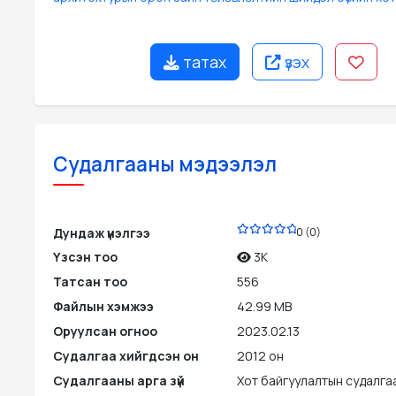
татах
үзэх
Судалгааны мэдээлэл
PDF
Дундаж үнэлгээ
0 (0)
Үзсэн тоо
3K
Татсан тоо
556
Файлын хэмжээ
42.99 MB
Оруулсан огноо
2023.02.13
Судалгаа хийгдсэн он
2012 он
Судалгааны арга зүй
Хот байгуулалтын судалгаа