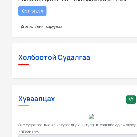
Үргэлжлэлийг харуулах
Холбоотой Судалгаа
Хуваалцах
Энэ судалгааны ажлыг хуваалцахын тулд url хаягийг хуулж аваад
илгээнэ үү.