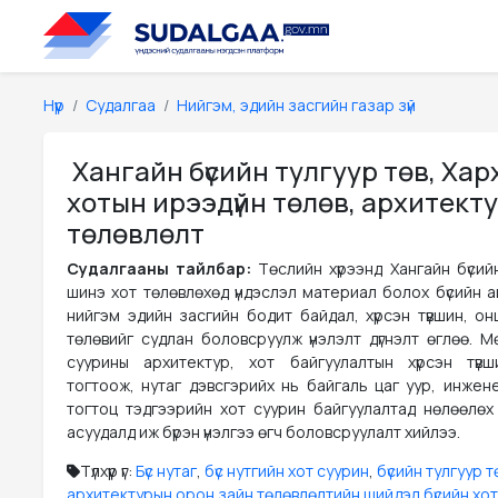
Нүүр
Судалгаа
Нийгэм, эдийн засгийн газар зүй
Хангайн бүсийн тулгуур төв, Ха
хотын ирээдүйн төлөв, архитекту
төлөвлөлт
Судалгааны тайлбар:
Төслийн хүрээнд Хангайн бүсий
шинэ хот төлөвлөхөд үндэслэл материал болох бүсийн а
нийгэм эдийн засгийн бодит байдал, хүрсэн түвшин, он
төлөвийг судлан боловсруулж үнэлэлт дүгнэлт өглөө. М
суурины архитектур, хот байгуулалтын хүрсэн түв
тогтоож, нутаг дэвсгэрийх нь байгаль цаг уур, инжен
тогтоц тэдгээрийн хот суурин байгуулалтад нөлөөлөх х
асуудалд иж бүрэн үнэлгээ өгч боловсруулалт хийлээ.
Түлхүүр үг:
Бүс нутаг
,
бүс нутгийн хот суурин
,
бүсийн тулгуур т
архитектурын орон зайн төлөвлөлтийн шийдэл бүсийн хо