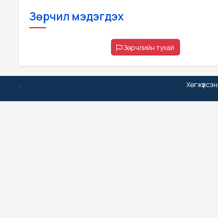
Зөрчил мэдэгдэх
Зөрчлийн тухай
.
Хөгжүүлсэ