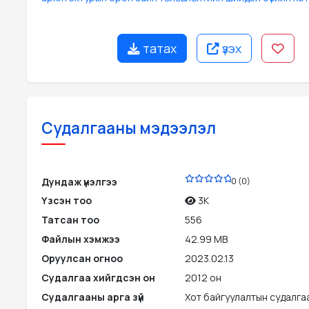
татах
үзэх
Судалгааны мэдээлэл
PDF
Дундаж үнэлгээ
0 (0)
Үзсэн тоо
3K
Татсан тоо
556
Файлын хэмжээ
42.99 MB
Оруулсан огноо
2023.02.13
Судалгаа хийгдсэн он
2012 он
Судалгааны арга зүй
Хот байгуулалтын судалгаа