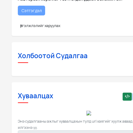
Үргэлжлэлийг харуулах
Холбоотой Судалгаа
Хуваалцах
Энэ судалгааны ажлыг хуваалцахын тулд url хаягийг хуулж аваад
илгээнэ үү.