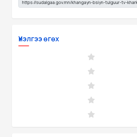
Үнэлгээ өгөх