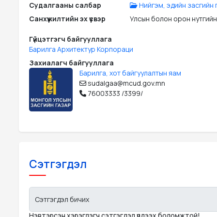
Судалгааны салбар
Нийгэм, эдийн засгийн г
Санхүүжилтийн эх үүсвэр
Улсын болон орон нутгийн
Гүйцэтгэгч байгууллага
Барилга Архитектур Корпораци
Захиалагч байгууллага
Барилга, хот байгуулалтын яам
sudalgaa@mcud.gov.mn
76003333 /3399/
Сэтгэгдэл
Сэтгэгдэл бичих
Нэвтэрсэн хэрэглэгч сэтгэгдэл үлдээх боломжтой!