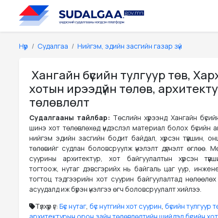
Нүүр
Судалгаа
Нийгэм, эдийн засгийн газар зүй
Хангайн бүсийн тулгуур төв, Ха
хотын ирээдүйн төлөв, архитекту
төлөвлөлт
Судалгааны тайлбар:
Төслийн хүрээнд Хангайн бүсий
шинэ хот төлөвлөхөд үндэслэл материал болох бүсийн а
нийгэм эдийн засгийн бодит байдал, хүрсэн түвшин, он
төлөвийг судлан боловсруулж үнэлэлт дүгнэлт өглөө. М
суурины архитектур, хот байгуулалтын хүрсэн түв
тогтоож, нутаг дэвсгэрийх нь байгаль цаг уур, инжен
тогтоц тэдгээрийн хот суурин байгуулалтад нөлөөлөх х
асуудалд иж бүрэн үнэлгээ өгч боловсруулалт хийлээ.
Түлхүүр үг:
Бүс нутаг
,
бүс нутгийн хот суурин
,
бүсийн тулгуур т
архитектурын орон зайн төлөвлөлтийн шийдэл бүсийн хо