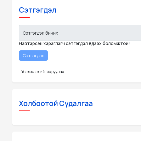
Сэтгэгдэл
Сэтгэгдэл бичих
Нэвтэрсэн хэрэглэгч сэтгэгдэл үлдээх боломжтой!
Үргэлжлэлийг харуулах
Холбоотой Судалгаа