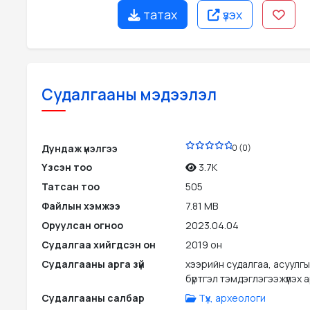
татах
үзэх
Судалгааны мэдээлэл
PDF
Дундаж үнэлгээ
0 (0)
Үзсэн тоо
3.7K
Татсан тоо
505
Файлын хэмжээ
7.81 MB
Оруулсан огноо
2023.04.04
Судалгаа хийгдсэн он
2019 он
Судалгааны арга зүй
хээрийн судалгаа, асуулгы
бүртгэл тэмдэглэгээжүүлэх 
Судалгааны салбар
Түүх, археологи