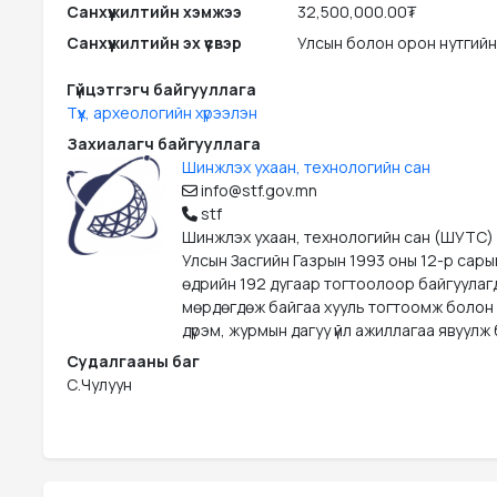
Санхүүжилтийн хэмжээ
32,500,000.00₮
Санхүүжилтийн эх үүсвэр
Улсын болон орон нутгийн
Гүйцэтгэгч байгууллага
Түүх, археологийн хүрээлэн
Захиалагч байгууллага
Шинжлэх ухаан, технологийн сан
info@stf.gov.mn
stf
Шинжлэх ухаан, технологийн сан (ШУТС)
Улсын Засгийн Газрын 1993 оны 12-р сары
өдрийн 192 дугаар тогтоолоор байгуулаг
мөрдөгдөж байгаа хууль тогтоомж болон
дүрэм, журмын дагуу үйл ажиллагаа явуулж 
Судалгааны баг
С.Чулуун