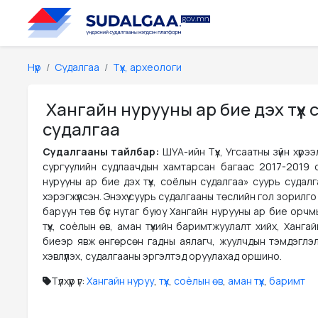
Нүүр
Судалгаа
Түүх, археологи
Хангайн нурууны ар бие дэх түүх
судалгаа
Судалгааны тайлбар:
ШУА-ийн Түүх, Угсаатны зүйн хүрэ
сургуулийн судлаачдын хамтарсан багаас 2017-2019 
нурууны ар бие дэх түүх, соёлын судалгаа» суурь судал
хэрэгжүүлсэн. Энэхүү суурь судалгааны төслийн гол зорилг
баруун төв бүс нутаг буюу Хангайн нурууны ар бие орчм
түүх, соѐлын өв, аман түүхийн баримтжуулалт хийх, Ханга
биеэр явж өнгөрсөн гадны аялагч, жуулчдын тэмдэглэлү
хэвлүүлэх, судалгааны эргэлтэд оруулахад оршино.
Түлхүүр үг:
Хангайн нуруу
,
түүх
,
соѐлын өв
,
аман түүх
,
баримт