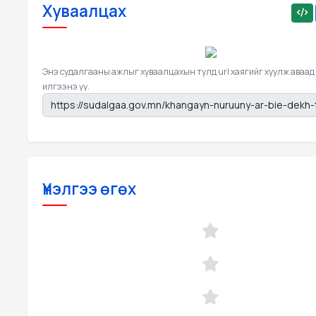
Хуваалцах
Энэ судалгааны ажлыг хуваалцахын тулд url хаягийг хуулж аваад
илгээнэ үү.
Үнэлгээ өгөх