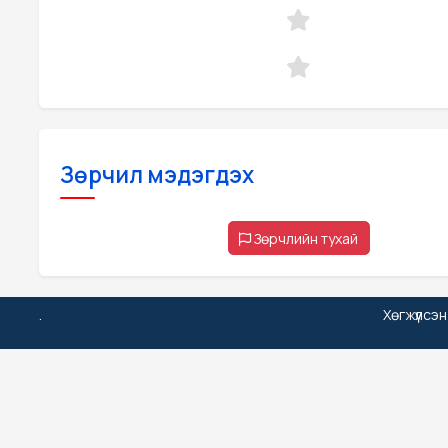
Зөрчил мэдэгдэх
Зөрчлийн тухай
.
Хөгжүүлсэ