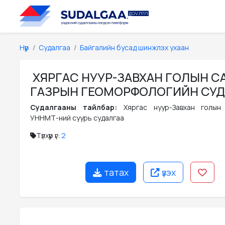
Нүүр
Судалгаа
Байгалийн бусад шинжлэх ухаан
ХЯРГАС НУУР-ЗАВХАН ГОЛЫН С
ГАЗРЫН ГЕОМОРФОЛОГИЙН СУ
Судалгааны тайлбар:
Хяргас нуур-Завхан голын
УННМТ-ний суурь судалгаа
Түлхүүр үг:
2
татах
үзэх