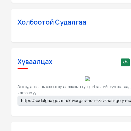
Холбоотой Судалгаа
Хуваалцах
Энэ судалгааны ажлыг хуваалцахын тулд url хаягийг хуулж аваад
илгээнэ үү.