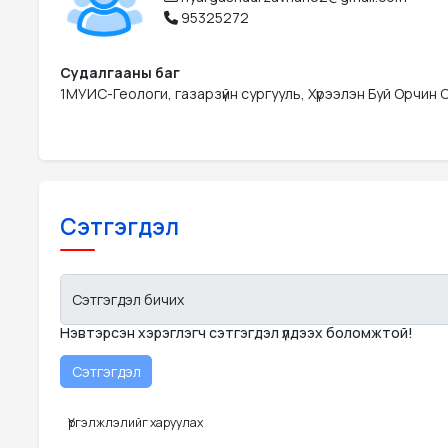
95325272
Судалгааны баг
1МУИС-Геологи, газарзүйн сургууль, Хүрээлэн Буй Орчи
Сэтгэгдэл
Сэтгэгдэл бичих
Нэвтэрсэн хэрэглэгч сэтгэгдэл үлдээх боломжтой!
Үргэлжлэлийг харуулах