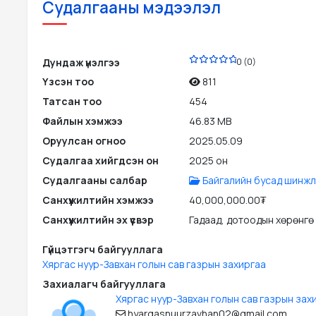
Судалгааны мэдээлэл
PDF
Дундаж үнэлгээ
0 (0)
Үзсэн тоо
811
Татсан тоо
454
Файлын хэмжээ
46.83 MB
Оруулсан огноо
2025.05.09
Судалгаа хийгдсэн он
2025 он
Судалгааны салбар
Байгалийн бусад шинжл
Санхүүжилтийн хэмжээ
40,000,000.00₮
Санхүүжилтийн эх үүсвэр
Гадаад, дотоодын хөрөнгө
Гүйцэтгэгч байгууллага
Хяргас нуур-Завхан голын сав газрын захиргаа
Захиалагч байгууллага
Хяргас нуур-Завхан голын сав газрын зах
hyargasnuurzavhan02@gmail.com