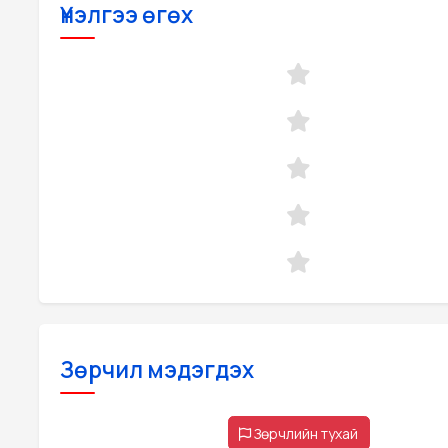
Үнэлгээ өгөх
Зөрчил мэдэгдэх
Зөрчлийн тухай