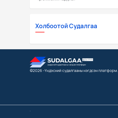
Холбоотой Судалгаа
©2026
-Үндэсний судалгааны нэгдсэн платформ
.
.