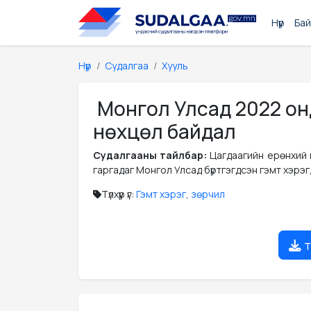
Нүүр
Бай
Нүүр
Судалгаа
Хууль
Монгол Улсад 2022 онд
нөхцөл байдал
Судалгааны тайлбар:
Цагдаагийн ерөнхий 
гаргадаг Монгол Улсад бүртгэгдсэн гэмт хэрэг
Түлхүүр үг:
Гэмт хэрэг
,
зөрчил
т