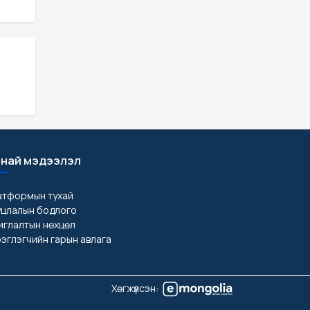
най мэдээлэл
атформын тухай
уцлалын бодлого
глалтын нөхцөл
эглэгчийн гарын авлага
Хөгжүүлсэн: