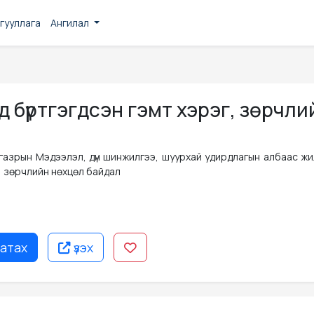
гууллага
Ангилал
 бүртгэгдсэн гэмт хэрэг, зөрчли
газрын Мэдээлэл, дүн шинжилгээ, шуурхай удирдлагын албаас жил
, зөрчлийн нөхцөл байдал
атах
үзэх