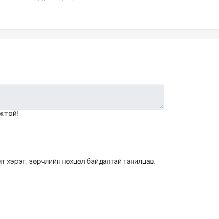
мжтой!
мт хэрэг, зөрчлийн нөхцөл байдалтай танилцав.