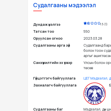
Судалгааны мэдээлэл
PDF
Дундаж үнэлгээ
1.5 (1)
Татсан тоо
550
Оруулсан огноо
2023.03.28
Судалгааны арга зүй
Судалгаанд бар
болон тоон суд
аргыг ашигласан
Санхүүжилтийн эх үүсвэр
Улсын болон ор
төсөв
Гүйцэтгэгч байгууллага
ЦЕГ Мэдээлэл, д
Захиалагч байгууллага
Судалгааны баг
Мэдээлэл, дүн ш