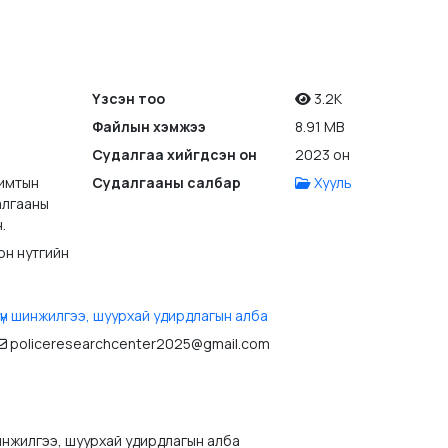
Үзсэн тоо
3.2K
Файлын хэмжээ
8.91 MB
Судалгаа хийгдсэн он
2023 он
имтын
Судалгааны салбар
Хууль
алгааны
.
он нутгийн
үн шинжилгээ, шуурхай удирдлагын алба
policeresearchcenter2025@gmail.com
инжилгээ, шуурхай удирдлагын алба