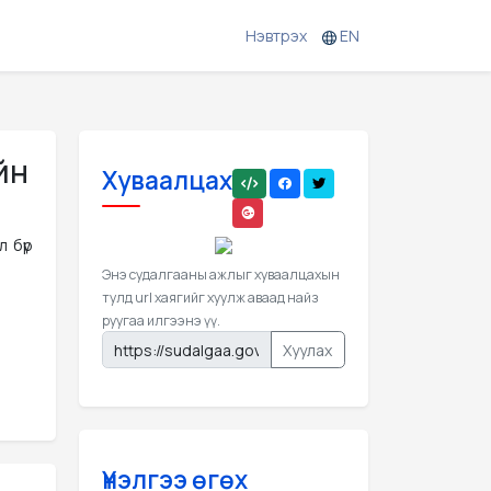
Нэвтрэх
EN
йн
Хуваалцах
 бүр
Энэ судалгааны ажлыг хуваалцахын
тулд url хаягийг хуулж аваад найз
руугаа илгээнэ үү.
Хуулах
Үнэлгээ өгөх