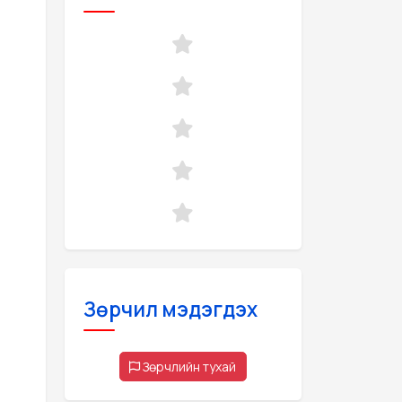
Зөрчил мэдэгдэх
Зөрчлийн тухай