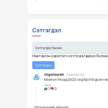
Сэтгэгдэл
Сэтгэгдэл бичих
Нэвтэрсэн хэрэглэгч сэтгэгдэл үлдээх боло
otgonsuren
3 жилийн өмнө
Монгол Улсад 2022 онд бүртгэгдсэн гэ
Reply
1
0
Үргэлжлэлийг харуулах