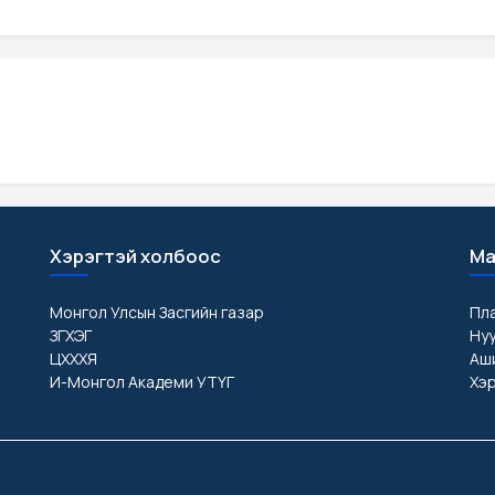
Хэрэгтэй холбоос
Ма
Монгол Улсын Засгийн газар
Пл
ЗГХЭГ
Ну
ЦХХХЯ
Аши
И-Монгол Академи УТҮГ
Хэр