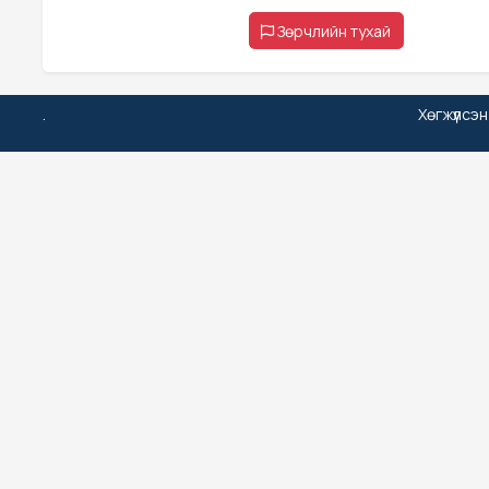
Зөрчлийн тухай
.
Хөгжүүлсэ