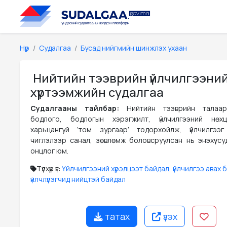
Нүүр
Судалгаа
Бусад нийгмийн шинжлэх ухаан
Нийтийн тээврийн үйлчилгээни
хүртээмжийн судалгаа
Судалгааны тайлбар:
Нийтийн тээврийн талаа
бодлого, бодлогын хэрэгжилт, үйлчилгээний нөх
харьцангуй ‘том зургаар’ тодорхойлж, үйлчилгээг
чиглэлээр санал, зөвлөмж боловсруулсан нь энэхүү су
онцлог юм.
Түлхүүр үг:
Үйлчилгээний хүрэлцээт байдал
,
үйлчилгээ авах
үйлчлүүлэгчид нийцтэй байдал
татах
үзэх