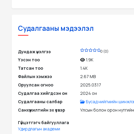
Судалгааны мэдээлэл
PDF
Дундаж үнэлгээ
0 (0)
Үзсэн тоо
1.9K
Татсан тоо
1.4K
Файлын хэмжээ
2.67 MB
Оруулсан огноо
2025.03.17
Судалгаа хийгдсэн он
2024 он
Судалгааны салбар
Бусад нийгмийн шинжлэ
Санхүүжилтийн эх үүсвэр
Улсын болон орон нутгийн
Гүйцэтгэгч байгууллага
Удирдлагын академи