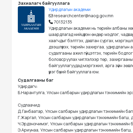
Захиалагч байгууллага
Удирдлагын академи
researchcenter@naog.gov.mn
70132135
Удирдлагын академи нь төрийн албаны х
шаардлагад нийцүүлэн өндөр мэдлэг, чадва
хаагчдыг бэлтгэх, давтан сургах, мэргэшл
дээшлүүлэх, төрийн захиргаа, удирдлагын 
судалгааны ажил гүйцэтгэх, төрийн бодло
боловсруулах чиглэлээр төр, захиргааны
байгууллагуудад мэргэжил, арга зүйн зөвл
үүрэг бүхий байгууллага юм.
Судалгааны баг
Удирдагч:

Б.Нарантулга, Улсын салбарын удирдлагын тэнхимийн эрх
Судлаачид:

Д.Ганбаатар, Улсын салбарын удирдлагын тэнхимийн баг
Г.Жаргал, Улсын салбарын удирдлагын тэнхимийн багш, д
Ч.Эрдэнэчимэг, Улсын салбарын удирдлагын тэнхимийн б
Э.Ариунаа, Улсын салбарын удирдлагын тэнхимийн багш, 