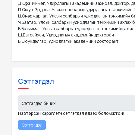
Д.Сүрэнчимэг, Удирдлагын академийн захирал, доктор, д
П.Оюун-Эрдэнэ, Улсын салбарын удирдлагын тэнхимийн б
Ц.Өнөржаргал, Улсын салбарын удирдлагын тэнхимийн ба
Ч.Баатар, Улсын салбарын удирдлагын тэнхимийн ахлах б
Б.Батчимэг, Улсын салбарын удирдлагын тэнхимийн ажилт
Ш.Батсайхан, Удирдлагын академийн докторант

Б.Оюундэлгэр, Удирдлагын академийн докторант
Сэтгэгдэл
Сэтгэгдэл бичих
Нэвтэрсэн хэрэглэгч сэтгэгдэл үлдээх боломжтой!