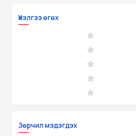
Үнэлгээ өгөх
Зөрчил мэдэгдэх