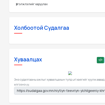
Үргэлжлэлийг харуулах
Холбоотой Судалгаа
Хуваалцах
Энэ судалгааны ажлыг хуваалцахын тулд url хаягийг хуулж аваад
илгээнэ үү.