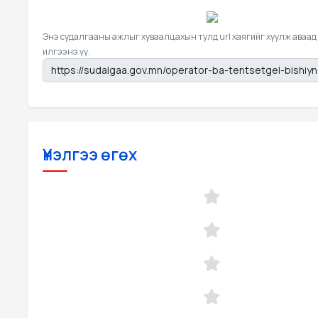
Энэ судалгааны ажлыг хуваалцахын тулд url хаягийг хуулж аваад
илгээнэ үү.
Үнэлгээ өгөх