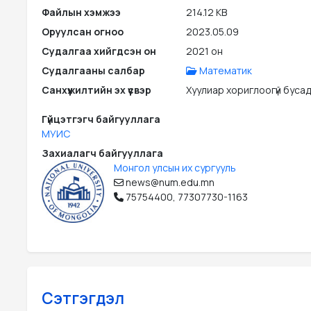
Файлын хэмжээ
214.12 KB
Оруулсан огноо
2023.05.09
Судалгаа хийгдсэн он
2021 он
Судалгааны салбар
Математик
Санхүүжилтийн эх үүсвэр
Хуулиар хориглоогүй бусад э
Гүйцэтгэгч байгууллага
МУИС
Захиалагч байгууллага
Монгол улсын их сургууль
news@num.edu.mn
75754400, 77307730-1163
Сэтгэгдэл