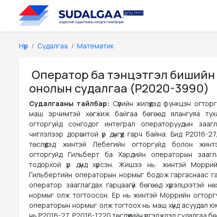
Нүүр
Судалгаа
Математик
Оператор ба тэнцэтгэл бишийн
онолын судалгаа (P2020-3990)
Судалгааны тайлбар:
Сүүлийн жилүүдэд функцэн огтор
маш эрчимтэй хөгжиж байгаа бөгөөд ялангуяа тух
огторгуйд сонгодог интеграл операторуудын заагл
чиглэлээр дорвитой үр дүнгүүд гарч байна. Бид P2016-2
төслүүдэд жинтэй Лебегийн огторгуйд болон жин
огторгуйд Гильберт ба Хардийн операторын заагл
тодорхой үр дүнд хүрсэн. Жишээ нь: жинтэй Морри
Гильбертийн операторын нормыг бодож гаргаснаас г
оператор зааглагдах гарцаагүй бөгөөд хүрэлцээтэй нө
нормыг олж тогтоосон. Ер нь жинтэй Моррийн огторг
операторын нормыг олж тогтоох нь маш хүнд асуудал юм.
нь P2016-27, P2016-1220 төслүүдийн үргэлжлэл судалгаа б