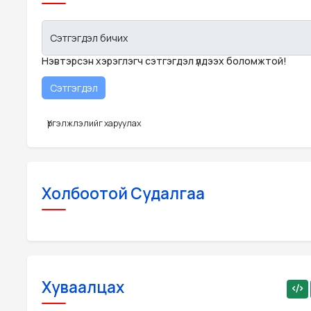
Сэтгэгдэл бичих
Нэвтэрсэн хэрэглэгч сэтгэгдэл үлдээх боломжтой!
Үргэлжлэлийг харуулах
Холбоотой Судалгаа
Хуваалцах