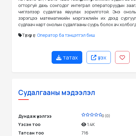
огторгуй дахь сонгодог интеграл операторуудын зааг
чиглэлээр судалгаа явуулах зорилготой. Энэ онол
зэрэгцээ математикийн мэргэжлийн их дээд сургуу
судлаач нарт онолын судалгааны суурь болох ач холбог
Түлхүүр үг:
Оператор ба тэнцэтгэл биш
татах
үзэх
Судалгааны мэдээлэл
PDF
Дундаж үнэлгээ
0 (0)
Үзсэн тоо
1.4K
Татсан тоо
716