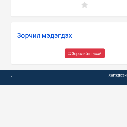
Зөрчил мэдэгдэх
Зөрчлийн тухай
.
Хөгжүүлсэ