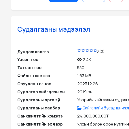
Судалгааны мэдээлэл
PDF
Дундаж үнэлгээ
0 (0)
Үзсэн тоо
2.4K
Татсан тоо
550
Файлын хэмжээ
1.63 MB
Оруулсан огноо
2023.12.26
Судалгаа хийгдсэн он
2019 он
Судалгааны арга зүй
Хээрийн хайгуулын судалг
Судалгааны салбар
Байгалийн бусад шинжл
Санхүүжилтийн хэмжээ
24,000,000.00₮
Санхүүжилтийн эх үүсвэр
Улсын болон орон нутгийн