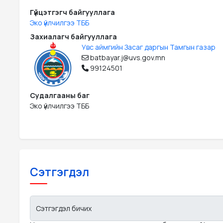
Гүйцэтгэгч байгууллага
Эко үйлчилгээ ТББ
Захиалагч байгууллага
Увс аймгийн Засаг даргын Тамгын газар
batbayar.j@uvs.gov.mn
99124501
Судалгааны баг
Эко үйлчилгээ ТББ
Сэтгэгдэл
Сэтгэгдэл бичих