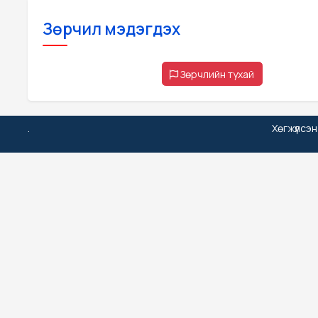
Зөрчил мэдэгдэх
Зөрчлийн тухай
.
Хөгжүүлсэ