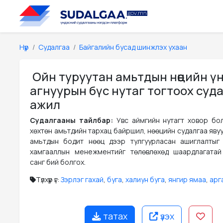
Нүүр
Судалгаа
Байгалийн бусад шинжлэх ухаан
Ойн туруутан амьтдын нөөцийн ү
агнуурын бүс нутаг тогтоох суд
ажил
Судалгааны тайлбар:
Увс аймгийн нутагт ховор бо
хөхтөн амьтдийн тархац байршил, нөөцийн судалгаа яву
амьтдын бодит нөөц дээр тулгуурласан ашиглалтыг
хамгааллын менежментийг төлөвлөхөд шаардлагатай
санг бий болгох.
Түлхүүр үг:
Зэрлэг гахай
,
буга
,
халиун буга
,
янгир ямаа
,
арг
татах
үзэх