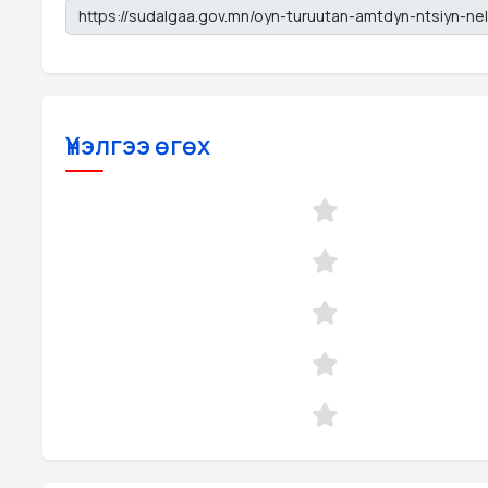
Үнэлгээ өгөх