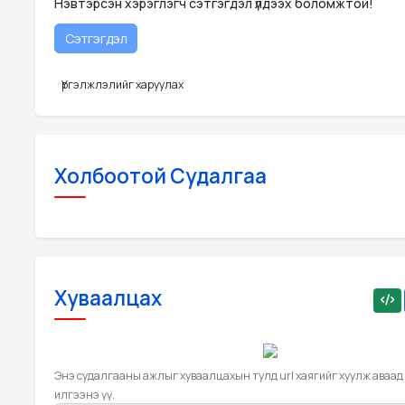
Нэвтэрсэн хэрэглэгч сэтгэгдэл үлдээх боломжтой!
Үргэлжлэлийг харуулах
Холбоотой Судалгаа
Хуваалцах
Энэ судалгааны ажлыг хуваалцахын тулд url хаягийг хуулж аваад
илгээнэ үү.