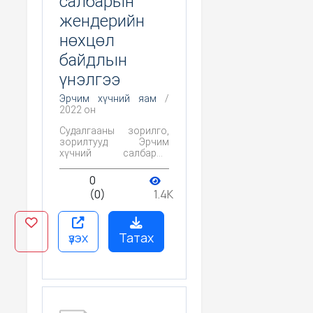
салбарын
жендерийн
нөхцөл
байдлын
үнэлгээ
Эрчим хүчний яам
/
2022 он
Судалгааны зорилго,
зорилтууд Эрчим
хүчний салбарын
жендэрийн нөхцөл
байдлын үнэлгээ нь тус
0
салбарын жендэрийн
(0)
1.4K
стратегийн
төлөвлөгөөг гаргах
хэрэгцээ, тулгамдаж
буй асуудлыг
үзэх
Татах
тодорхойлж, бодлогын
арга хэмжээний
үндсэн чиглэлийг
тодруулах зорилготой.
Үүнд: Нэгдүгээрт,
эрчим хүчний салбар
дахь эрэгтэй, эмэгтэй