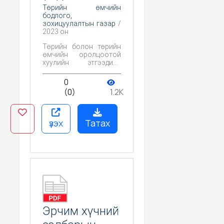
Төрийн өмчийн
бодлого,
зохицуулалтын газар
/
2023 он
Төрийн болон төрийн
өмчийн оролцоотой
хуулийн этгээдийн
2023 оны санхүү, эдийн
засгийн үндсэн
0
үзүүлэлт
(0)
1.2K
үзэх
Татах
Эрчим хүчний