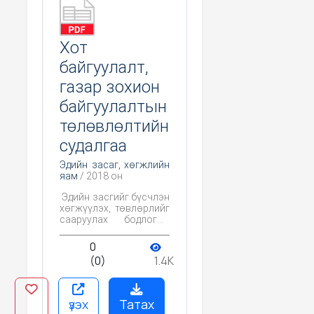
Хот
байгуулалт,
газар зохион
байгуулалтын
төлөвлөлтийн
судалгаа
Эдийн засаг, хөгжлийн
яам
/ 2018 он
Эдийн засгийг бүсчлэн
хөгжүүлэх, төвлөрлийг
сааруулах бодлогын
судалгаа
0
(0)
1.4K
үзэх
Татах