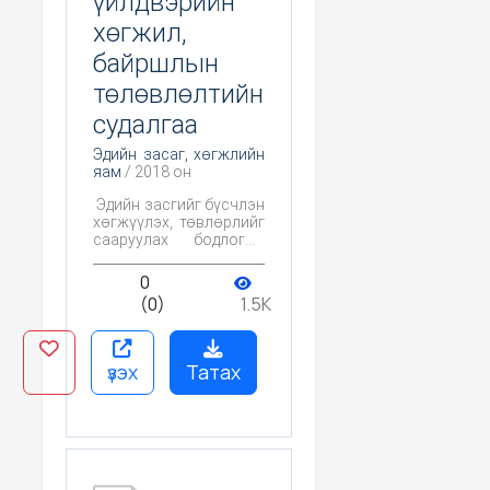
үйлдвэрийн
хөгжил,
байршлын
төлөвлөлтийн
судалгаа
Эдийн засаг, хөгжлийн
яам
/ 2018 он
Эдийн засгийг бүсчлэн
хөгжүүлэх, төвлөрлийг
сааруулах бодлогын
судалгаа
0
(0)
1.5K
үзэх
Татах