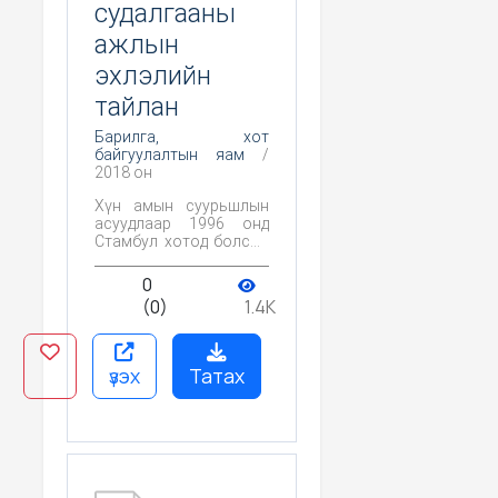
судалгааны
ажлын
эхлэлийн
тайлан
Барилга, хот
байгуулалтын яам
/
2018 он
Хүн амын суурьшлын
асуудлаар 1996 онд
Стамбул хотод болсон
НҮБ-ын II бага хурлаас
нутаг дэвсгэрийн
0
тогтвортой хөгжлийг
(0)
1.4K
хангахад бүс нутгийн
хөгжлийг тууштай
хэрэгжүүлэхийг тухайн
улс орнуудын Засгийн
үзэх
Татах
газруудын хүлээх үүрэг
гэж тодорхойлсон.