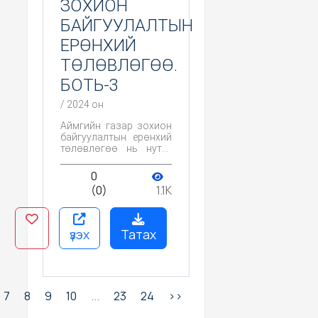
ЗОХИОН
боловсруулж, төрийн
бодлогын түвшинд авч
БАЙГУУЛАЛТЫН
үзэн хэрэгжүүлэх
ЕРӨНХИЙ
зайлшгүй шаардлага
гарсаар байна.
ТӨЛӨВЛӨГӨӨ.
БОТЬ-3
/ 2024 он
Аймгийн газар зохион
байгуулалтын ерөнхий
төлөвлөгөө нь нутаг
дэвсгэрийн хэмжээнд
газрыг зөв зохистой,
0
үр ашигтай, бүрэн
(0)
1.1K
дүүрэн ашиглах,
хамгаалах асуудлыг
төлөвлөлтөөр
дамжуулан
үзэх
Татах
хэрэгжүүлж, газар
нутгийн оновчтой
байршил, хэмжээг
тогтоохын зэрэгцээ
улс орны нийгэм-эдийн
7
8
9
10
...
23
24
>>
засгийн хөгжлийн
хэрэгцээний дагуу