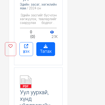
Эдийн засаг, хөгжлийн
яам
/ 2024 он
Эдийн засгийг бүсчлэн
хөгжүүлэх, төвлөрлийг
сааруулах бодлогын
судалгаа
0
(0)
2.1K
үзэх
Татах
Уул уурхай,
хүнд