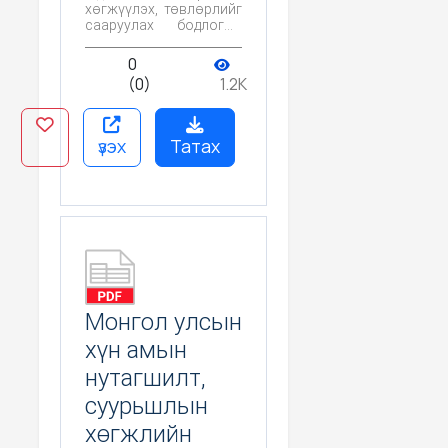
хөгжүүлэх, төвлөрлийг
сааруулах бодлогын
судалгаа
0
(0)
1.2K
үзэх
Татах
Монгол улсын
хүн амын
нутагшилт,
суурьшлын
хөгжлийн