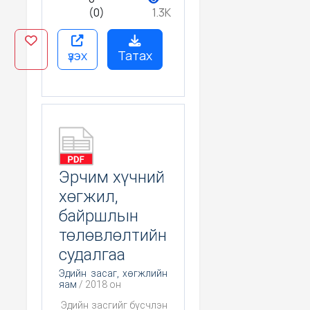
(0)
1.3K
үзэх
Татах
Эрчим хүчний
хөгжил,
байршлын
төлөвлөлтийн
судалгаа
Эдийн засаг, хөгжлийн
яам
/ 2018 он
Эдийн засгийг бүсчлэн