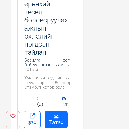
ерөнхий
төсөл
боловсруулах
ажлын
эхлэлийн
нэгдсэн
тайлан
Барилга, хот
байгуулалтын яам
/
2018 он
Хүн амын суурьшлын
асуудлаар 1996 онд
Стамбул хотод болсон
НҮБ-ын II бага хурлаас
нутаг дэвсгэрийн
0
тогтвортой хөгжлийг
(0)
2K
хангахад бүс нутгийн
хөгжлийг тууштай
хэрэгжүүлэхийг тухайн
улс орнуудын Засгийн
үзэх
Татах
газруудын хүлээх үүрэг
гэж тодорхойлсон.