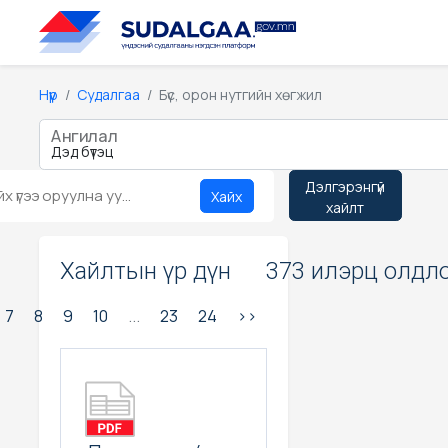
Нүүр
Судалгаа
Бүс, орон нутгийн хөгжил
Ангилал
Дэлгэрэнгүй
Хайх
хайлт
Хайлтын үр дүн
373 илэрц олдло
7
8
9
10
...
23
24
>>