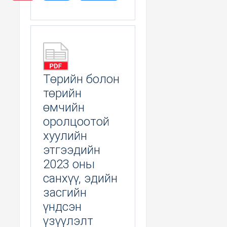
Төрийн болон
төрийн
өмчийн
оролцоотой
хуулийн
этгээдийн
2023 оны
санхүү, эдийн
засгийн
үндсэн
үзүүлэлт