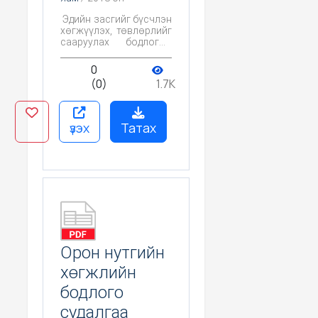
Эдийн засгийг бүсчлэн
хөгжүүлэх, төвлөрлийг
сааруулах бодлогын
судалгаа
0
(0)
1.7K
үзэх
Татах
Орон нутгийн
хөгжлийн
бодлого
судалгаа