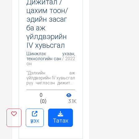
Дижитал /
цахим тоон/
эдийн засаг
ба аж
үйлдвэрийн
IV хувьсгал
Шинжлэх ухаан,
технологийн сан
/ 2022
он
"Дэлхийн аж
үйлдвэрийн IV хувьсгал
рүү чиглэсэн дижитал
шилжилтээс дэлхийн
улс орнуудын нийгэм,
0
эдийн засгийн байдалд
(0)
3.1K
гарч байгаа өөрчлөлт,
дэвшил, ялангуяа
дэлхий үйлдвэрлэл,
хэрэглээ, худалдаа,
үзэх
Татах
бизнест нэвтэрч буй
цахим буюу
шилжилтийн чиг
хандлага, тэдгээрийн