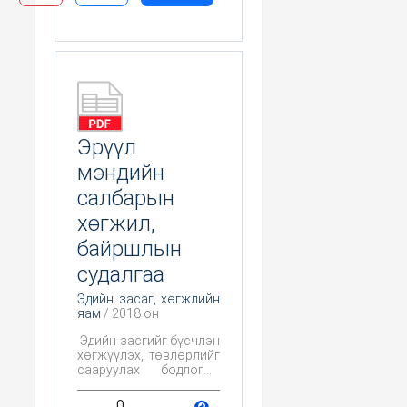
Эрүүл
мэндийн
салбарын
хөгжил,
байршлын
судалгаа
Эдийн засаг, хөгжлийн
яам
/ 2018 он
Эдийн засгийг бүсчлэн
хөгжүүлэх, төвлөрлийг
сааруулах бодлогын
судалгаа
0