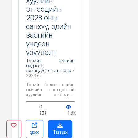
хуулийн
этгээдийн
2023 оны
санхүү, эдийн
засгийн
үндсэн
үзүүлэлт
Төрийн өмчийн
бодлого,
зохицуулалтын газар
/
2023 он
Төрийн болон төрийн
өмчийн оролцоотой
хуулийн этгээдийн
2023 оны санхүү, эдийн
засгийн үндсэн
0
үзүүлэлт
(0)
1.3K
үзэх
Татах