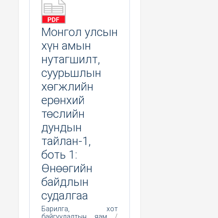
Монгол улсын
хүн амын
нутагшилт,
суурьшлын
хөгжлийн
ерөнхий
төслийн
дундын
тайлан-1,
боть 1:
Өнөөгийн
байдлын
судалгаа
Барилга, хот
байгуулалтын яам
/