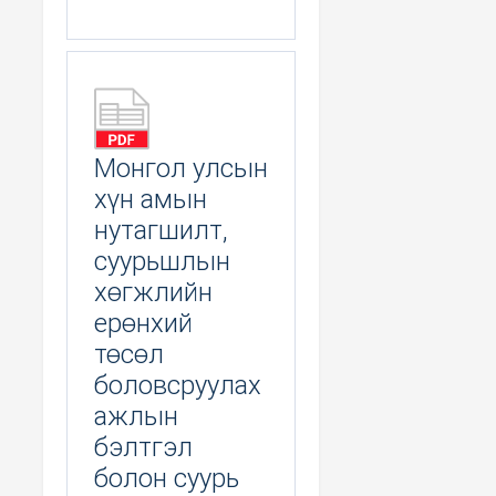
Монгол улсын
хүн амын
нутагшилт,
суурьшлын
хөгжлийн
ерөнхий
төсөл
боловсруулах
ажлын
бэлтгэл
болон суурь