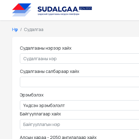
Нүүр
Судалгаа
Судалгааны нэрээр хайх
Судалгааны салбараар хайх
Эрэмбэлэх
Байгууллагаар хайх
Алсын хараа - 2050 ангилалаар хайх