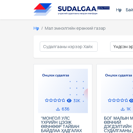
Нүүр
Бай
Нүүр
Мал эмнэлгийн ерөнхий газар
3.1K
636
1K
“МОНГОЛ УЛС
БОГ МАЛЫН 
ҮХРИЙН ЦЭЭЖ
ӨВЧНИЙ
ӨВЧНӨӨР ТАЙВАН
ДЭГДЭЛТИЙН
БАЙДЛАА ХАДГАЛАХ
СУДАЛГААНЫ 