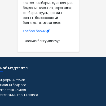
эрхлэх, салбарын хүний нөөцийн
бодлогыг төлөвлөх, хэрэгжүүлэх,
салбарын хууль, эрх зүйн
орчныг боловсронгуй
болгоход дэмжлэг үзүүлэх
Холбоо барих
Харьяа байгууллагууд
най мэдээлэл
атформын тухай
уцлалын бодлого
глалтын нөхцөл
эглэгчийн гарын авлага