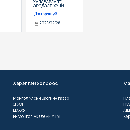
ХАЛДВАРЛАЛТ,
ЭРСДЭЛТ ХҮЧИ ...
Дэлгэрэнгүй
2023/02/28
Хэрэгтэй холбоос
Ма
Монгол Улсын Засгийн газар
Пл
ЗГХЭГ
Ну
ЦХХХЯ
Аши
И-Монгол Академи УТҮГ
Хэр