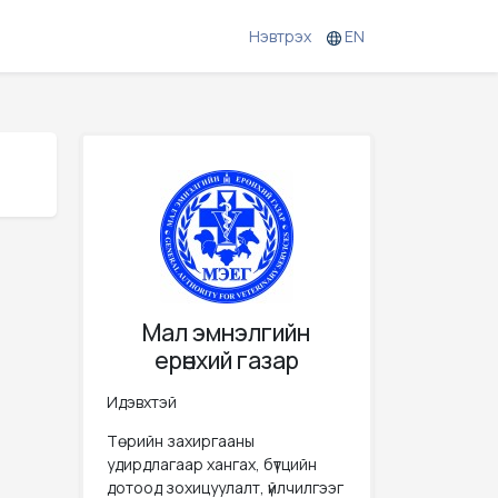
Нэвтрэх
EN
Мал эмнэлгийн
ерөнхий газар
Идэвхтэй
Төрийн захиргааны
удирдлагаар хангах, бүтцийн
дотоод зохицуулалт, үйлчилгээг