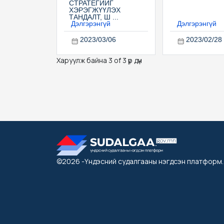
СТРАТЕГИЙГ
ХЭРЭГЖҮҮЛЭХ
ТАНДАЛТ, Ш ...
Дэлгэрэнгүй
Дэлгэрэнгүй
2023/03/06
2023/02/28
Харуулж байна 3 of 3 үр дүн
©2026
-Үндэсний судалгааны нэгдсэн платформ
.