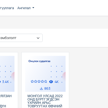
гууллага
Ангилал
3.4K
4K
863
МЯЛЗАН
МОНГОЛ УЛСАД 2022
ОНД БҮРТГЭГДСЭН
ҮХРИЙН АРЬС
ДҮН
ТОВРУУТАХ ӨВЧНИЙ