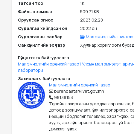
Татсан тоо
1K
Файлын хэмжээ
509.71 KB
Оруулсан огноо
2023.02.28
Судалгаа хийгдсэн он
2022 он
Судалгааны салбар
Мал эмнэлгийн шинжлэх
Санхүүжилтийн эх үүсвэр
Хуулиар хориглоогүй бусад э
Гүйцэтгэгч байгууллага
Мал эмнэлгийн ерөнхий газар1 Улсын мал эмнэлэг, ариун
лаборатори
Захиалагч байгууллага
Мал эмнэлгийн ерөнхий газар
burenbaatar@vet.gov.mn
99139153
Төрийн захиргааны удирдлагаар хангах, б
дотоод зохицуулалт, үйлчилгээг эрхлэх, с
нөөцийн бодлогыг төлөвлөх, хэрэгжүүлэх, 
хууль, эрх зүйн орчныг боловсронгуй бол
дэмжлэг үзүүлэх