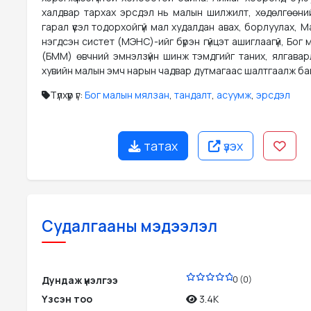
халдвар тархах эрсдэл нь малын шилжилт, хөдөлгөөний
гарал үүсэл тодорхойгүй мал худалдан авах, борлуулах, 
нэгдсэн систет (МЭНС)-ийг бүрэн гүйцэт ашиглаагүй, Бог
(БММ) өвчний эмнэлзүйн шинж тэмдгийг таних, ялгава
хувийн малын эмч нарын чадвар дутмагаас шалтгаалж ба
Түлхүүр үг:
Бог малын мялзан
,
тандалт
,
асуумж
,
эрсдэл
татах
үзэх
Судалгааны мэдээлэл
PDF
Дундаж үнэлгээ
0 (0)
Үзсэн тоо
3.4K