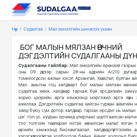
Нүүр
Судалгаа
Мал эмнэлгийн шинжлэх ухаан
БОГ МАЛЫН МЯЛЗАН ӨВЧНИЙ
ДЭГДЭЛТИЙН СУДАЛГААНЫ ДҮ
Судалгааны тайлбар:
Мал эмнэлгийн ерөнхий газрын
оны 09 дүгээр сарын 28-ны өдрийн А/210 дугаа
томилогдсон ажлын хэсэг Архангай, Хөвсгөл, Булган ай
Мал, амьтны гоц халдварт бог малын мялзан өвчни
судалгаа хийж, халдвар тархаж буй эрсдэлийн замуу
хорио цээрийн арга хэмжээнд мэргэжил арга зүйн 
ажиллаа. Дэгдэлтийн судалгаа хийсэн гурван аймгийн н
зайд буюу сум дотор халдвар тархах эрсдэл нь малын 
цэг, гол ус, нуурын орчимд улирлаас шалтгаалсан малч
тоо толгойн төвлөрөл ихтэй, өвчилсөн малыг ялган ту
өрхийн хэмжээнд биохамгаалал, халдваргүйтгэлийн 
хэрэгжүүлээгүйтэй холбоотой байна. Аймаг хооронд бую