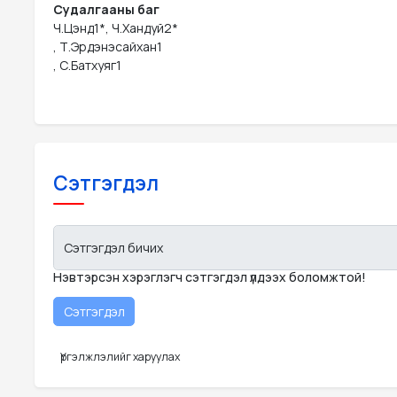
Судалгааны баг
Ч.Цэнд1*, Ч.Хандуй2*

, Т.Эрдэнэсайхан1

, С.Батхуяг1
Сэтгэгдэл
Сэтгэгдэл бичих
Нэвтэрсэн хэрэглэгч сэтгэгдэл үлдээх боломжтой!
Үргэлжлэлийг харуулах