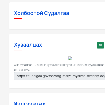
Холбоотой Судалгаа
Хуваалцах
Энэ судалгааны ажлыг хуваалцахын тулд url хаягийг хуулж аваад
илгээнэ үү.
Үнэлгээ өгөх