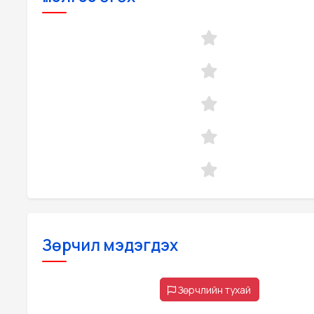
Зөрчил мэдэгдэх
Зөрчлийн тухай