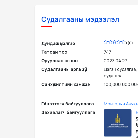
Судалгааны мэдээлэл
PDF
Дундаж үнэлгээ
0 (0)
Татсан тоо
747
Оруулсан огноо
2023.04.27
Судалгааны арга зүй
Цэгэн судалгаа,
судалгаа
Санхүүжилтийн хэмжээ
100,000,000.00
Гүйцэтгэгч байгууллага
Монголын Анчды
Захиалагч байгууллага