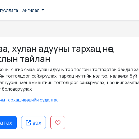
гууллага
Ангилал
а, хулан адууны тархац нөөц
жлын тайлан
онь, янгир ямаа, хулан адууны тоо толгойн тогтвортой байдал х
 тогтолцоог сайжруулах, тархац нутгийн үнэлгээ, нөлөөлж буй х
ы агнуурын менежментийн тогтолцоог сайжруулах, нөөцийг хамгаа
г боловсруулах
уны тархац нөөцийн судалгаа
атах
үзэх