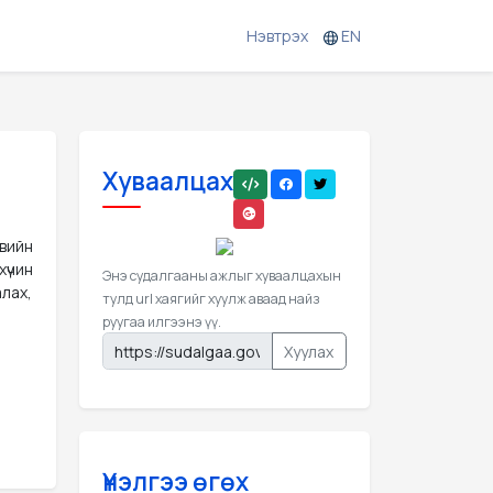
Нэвтрэх
EN
Хуваалцах
эвийн
үчин
Энэ судалгааны ажлыг хуваалцахын
лах,
тулд url хаягийг хуулж аваад найз
руугаа илгээнэ үү.
Хуулах
Үнэлгээ өгөх