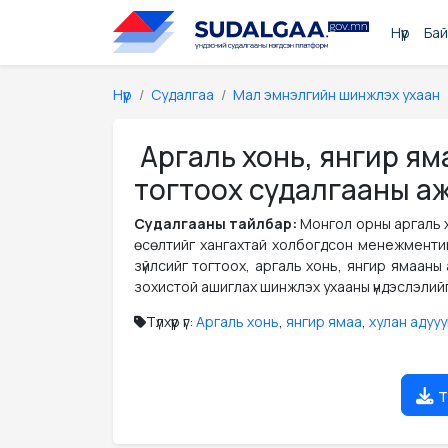
Нүүр
Бай
Нүүр
Судалгаа
Мал эмнэлгийн шинжлэх ухаан
Аргаль хонь, янгир яма
тогтоох судалгааны а
Судалгааны тайлбар:
Монгол орны аргаль х
өсөлтийг хангахтай холбогдсон менежментийн
зүйлсийг тогтоох, аргаль хонь, янгир ямаан
зохистой ашиглах шинжлэх ухааны үндэслэлий
Түлхүүр үг:
Аргаль хонь
,
янгир ямаа
,
хулан адуу
т