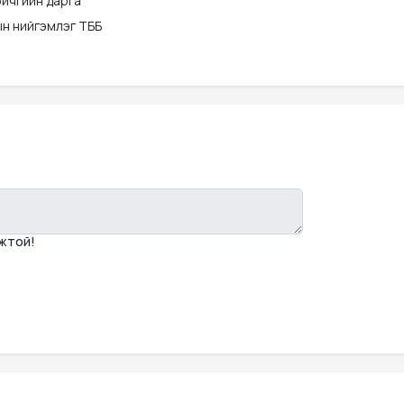
бичгийн дарга
н нийгэмлэг ТББ
мжтой!