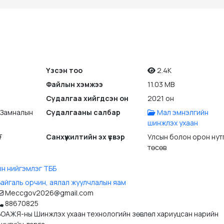
Үзсэн тоо
2.4K
Файлын хэмжээ
11.03 MB
Судалгаа хийгдсэн он
2021 он
 Замналын
Судалгааны салбар
Мал эмнэлгийн
шинжлэх ухаан
₮
Санхүүжилтийн эх үүсвэр
Улсын болон орон нут
төсөв
н нийгэмлэг ТББ
Байгаль орчин, аялал жуулчлалын яам
Meccgov2026@gmail.com
88670825
БОАЖЯ-ны Шинжлэх ухаан технологийн зөвлөл хариуцсан нарийн