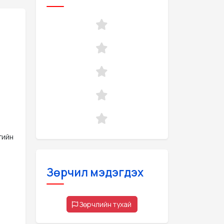
гийн
Зөрчил мэдэгдэх
Зөрчлийн тухай