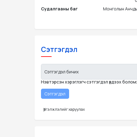
Судалгааны баг
Монголын Анчды
Сэтгэгдэл
Сэтгэгдэл бичих
Нэвтэрсэн хэрэглэгч сэтгэгдэл үлдээх боло
Үргэлжлэлийг харуулах