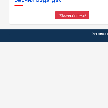
Зөрчлийн тухай
.
Хөгжүүлсэ