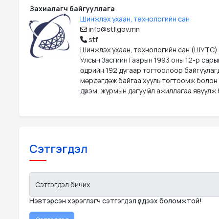
Захиалагч байгууллага
Шинжлэх ухаан, технологийн сан
info@stf.gov.mn
stf
Шинжлэх ухаан, технологийн сан (ШУТС)
Улсын Засгийн Газрын 1993 оны 12-р сары
өдрийн 192 дугаар тогтоолоор байгуулаг
мөрдөгдөж байгаа хууль тогтоомж болон
дүрэм, журмын дагуу үйл ажиллагаа явуулж 
Сэтгэгдэл
Сэтгэгдэл бичих
Нэвтэрсэн хэрэглэгч сэтгэгдэл үлдээх боломжтой!