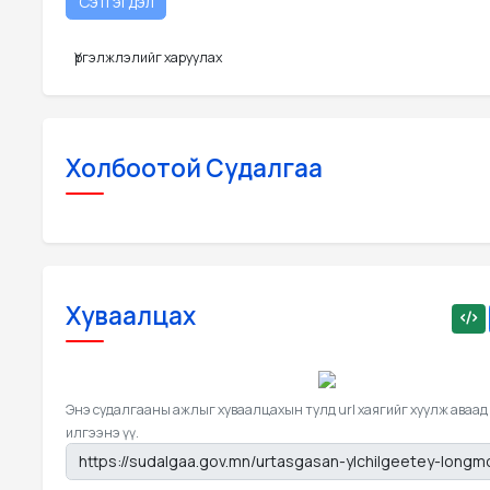
Үргэлжлэлийг харуулах
Холбоотой Судалгаа
Хуваалцах
Энэ судалгааны ажлыг хуваалцахын тулд url хаягийг хуулж аваад
илгээнэ үү.