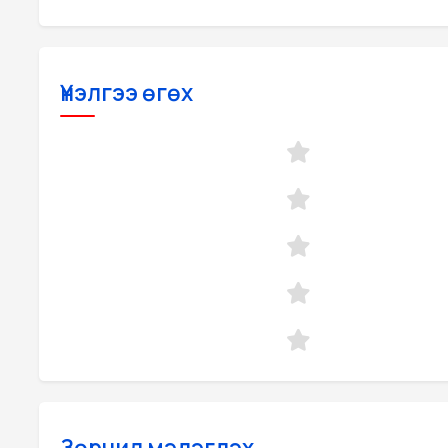
Үнэлгээ өгөх
Зөрчил мэдэгдэх