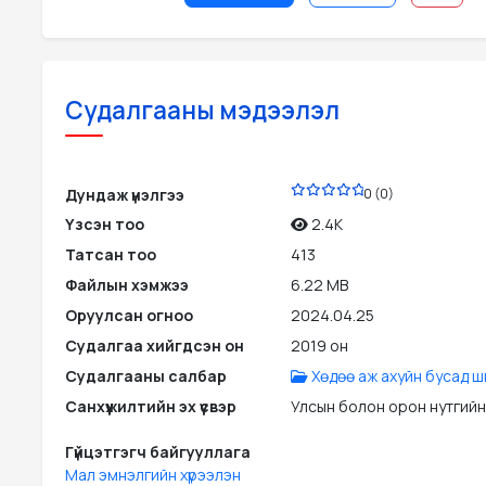
Судалгааны мэдээлэл
PDF
Дундаж үнэлгээ
0 (0)
Үзсэн тоо
2.4K
Татсан тоо
413
Файлын хэмжээ
6.22 MB
Оруулсан огноо
2024.04.25
Судалгаа хийгдсэн он
2019 он
Судалгааны салбар
Хөдөө аж ахуйн бусад ш
Санхүүжилтийн эх үүсвэр
Улсын болон орон нутгийн
Гүйцэтгэгч байгууллага
Мал эмнэлгийн хүрээлэн