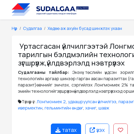
Нүүр
Судалгаа
Хөдөө аж ахуйн бусад шинжлэх ухаан
Уртасгасан үйлчилгээтэй Лонгм
тарилгын бэлдмэлийн технолог
зүгшрүүлж,үйлдвэрлэлд нэвтрүүлэх
Судалгааны тайлбар:
Энэхүү төслийн үндсэн зори
технологийн аргаар шинээр гарган авсан паразиттах (г
паразит)өвчнийг эмчлэх, сэргийлэх Лонгмонмек 2% т
эмийн технологийгзүгшрүүлэнүйлдвэрлэлд нэвтрүүлэхэд орш
Түлхүүр үг:
Лонгмонмек 2
,
удаашруулсан үйлчилгээ
,
парази
ивермектин
,
гельминтийн өндөг
,
хачиг
,
шавж
татах
үзэх