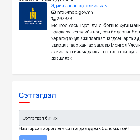
Эдийн засаг, хөгжлийн яам
info@med.gov.mn
263333
Монгол Улсын урт, дунд, богино хугацаан
төлөвлөх, хөгжлийн нэгдсэн бодлогыг бо
хэрэгжүүлэх үйл ажиллагааг нэгдсэн арга зүй
удирдлагаар хангах замаар Монгол Улсын
эдийн засгийн чадавхыг тогтвортой, хүрт
дээшлүүлэх
Сэтгэгдэл
Сэтгэгдэл бичих
Нэвтэрсэн хэрэглэгч сэтгэгдэл үлдээх боломжтой!