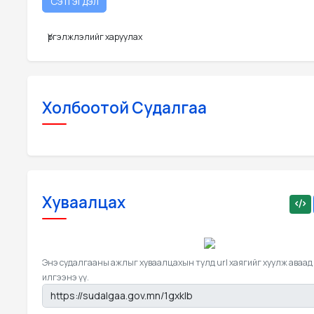
Үргэлжлэлийг харуулах
Холбоотой Судалгаа
Хуваалцах
Энэ судалгааны ажлыг хуваалцахын тулд url хаягийг хуулж аваад
илгээнэ үү.