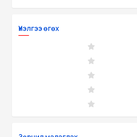
Үнэлгээ өгөх
Зөрчил мэдэгдэх