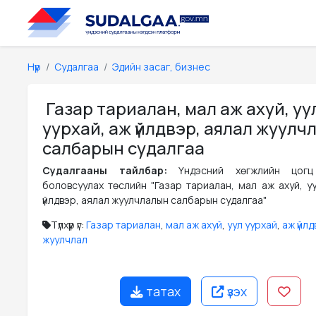
Нүүр
Судалгаа
Эдийн засаг, бизнес
Газар тариалан, мал аж ахуй, уу
уурхай, аж үйлдвэр, аялал жуулч
салбарын судалгаа
Судалгааны тайлбар:
Үндэсний хөгжлийн цогц
боловсуулах төслийн "Газар тариалан, мал аж ахуй, уу
үйлдвэр, аялал жуулчлалын салбарын судалгаа"
Түлхүүр үг:
Газар тариалан
,
мал аж ахуй
,
уул уурхай
,
аж үйл
жуулчлал
татах
үзэх