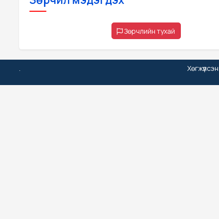
Зөрчлийн тухай
.
Хөгжүүлсэ