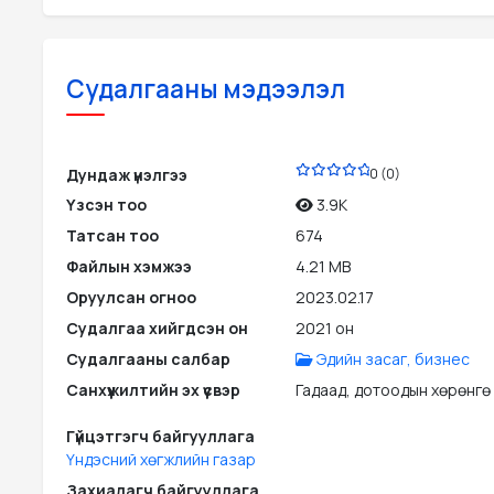
Судалгааны мэдээлэл
PDF
Дундаж үнэлгээ
0 (0)
Үзсэн тоо
3.9K
Татсан тоо
674
Файлын хэмжээ
4.21 MB
Оруулсан огноо
2023.02.17
Судалгаа хийгдсэн он
2021 он
Судалгааны салбар
Эдийн засаг, бизнес
Санхүүжилтийн эх үүсвэр
Гадаад, дотоодын хөрөнгө
Гүйцэтгэгч байгууллага
Үндэсний хөгжлийн газар
Захиалагч байгууллага