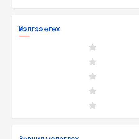
Үнэлгээ өгөх
Зөрчил мэдэгдэх