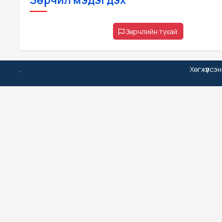
Зөрчлийн тухай
.
Хөгжүүлсэ