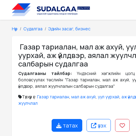
Нүүр
Судалгаа
Эдийн засаг, бизнес
Газар тариалан, мал аж ахуй, уу
уурхай, аж үйлдвэр, аялал жуулч
салбарын судалгаа
Судалгааны тайлбар:
Үндэсний хөгжлийн цогц
боловсуулах төслийн "Газар тариалан, мал аж ахуй, уу
үйлдвэр, аялал жуулчлалын салбарын судалгаа"
Түлхүүр үг:
Газар тариалан
,
мал аж ахуй
,
уул уурхай
,
аж үйл
жуулчлал
татах
үзэх