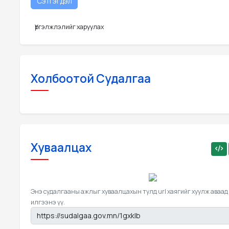
Үргэлжлэлийг харуулах
Холбоотой Судалгаа
Хуваалцах
Энэ судалгааны ажлыг хуваалцахын тулд url хаягийг хуулж аваад
илгээнэ үү.