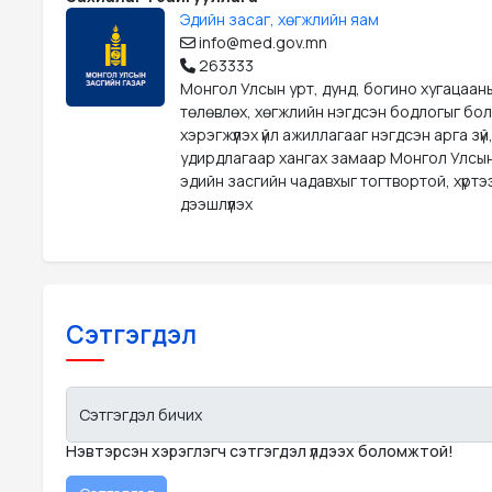
Эдийн засаг, хөгжлийн яам
info@med.gov.mn
263333
Монгол Улсын урт, дунд, богино хугацаан
төлөвлөх, хөгжлийн нэгдсэн бодлогыг бо
хэрэгжүүлэх үйл ажиллагааг нэгдсэн арга зүй
удирдлагаар хангах замаар Монгол Улсын
эдийн засгийн чадавхыг тогтвортой, хүрт
дээшлүүлэх
Сэтгэгдэл
Сэтгэгдэл бичих
Нэвтэрсэн хэрэглэгч сэтгэгдэл үлдээх боломжтой!