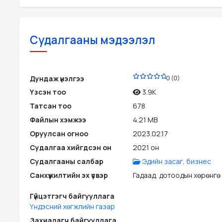
Судалгааны мэдээлэл
PDF
Дундаж үнэлгээ
0 (0)
Үзсэн тоо
3.9K
Татсан тоо
678
Файлын хэмжээ
4.21 MB
Оруулсан огноо
2023.02.17
Судалгаа хийгдсэн он
2021 он
Судалгааны салбар
Эдийн засаг, бизнес
Санхүүжилтийн эх үүсвэр
Гадаад, дотоодын хөрөнгө
Гүйцэтгэгч байгууллага
Үндэсний хөгжлийн газар
Захиалагч байгууллага