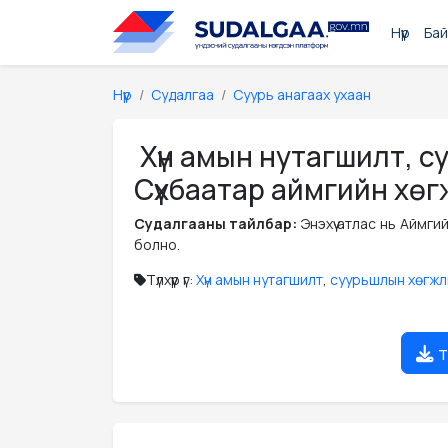
Нүүр
Бай
Нүүр
Судалгаа
Суурь анагаах ухаан
Хүн амын нутагшилт, 
Сүхбаатар аймгийн хө
Судалгааны тайлбар:
Энэхүү атлас нь Аймг
болно.
Түлхүүр үг:
Хүн амын нутагшилт
,
суурьшлын хөгжл
т