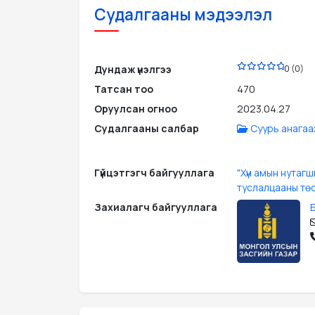
Судалгааны мэдээлэл
PDF
Дундаж үнэлгээ
0 (0)
Татсан тоо
470
Оруулсан огноо
2023.04.27
Судалгааны салбар
Суурь анагаа
Гүйцэтгэгч байгууллага
"Хүн амын нутаг
туслалцааны тө
Захиалагч байгууллага
Б