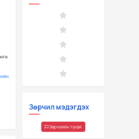
өнгө
кийн
Зөрчил мэдэгдэх
Зөрчлийн тухай