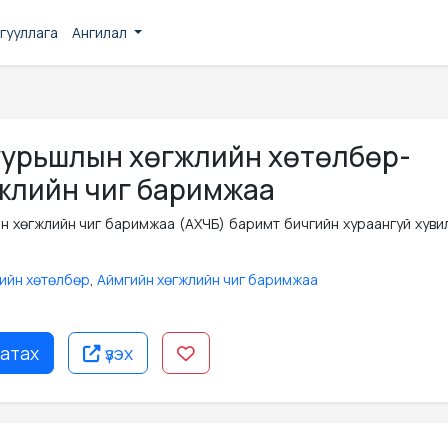
гууллага
Ангилал
суурьшлын хөгжлийн хөтөлбөр-
гжлийн чиг баримжаа
ийн хөгжлийн чиг баримжаа (АХЧБ) баримт бичгийн хураангуй хув
ийн хөтөлбөр
,
Аймгийн хөгжлийн чиг баримжаа
атах
үзэх