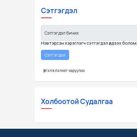
Сэтгэгдэл
Сэтгэгдэл бичих
Нэвтэрсэн хэрэглэгч сэтгэгдэл үлдээх боло
Үргэлжлэлийг харуулах
Холбоотой Судалгаа