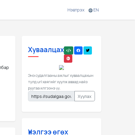
Нэвтрэх
EN
Хуваалцах
илбар
Энэ судалгааны ажлыг хуваалцахын
тулд url хаягийг хуулж аваад найз
руугаа илгээнэ үү.
Хуулах
Үнэлгээ өгөх