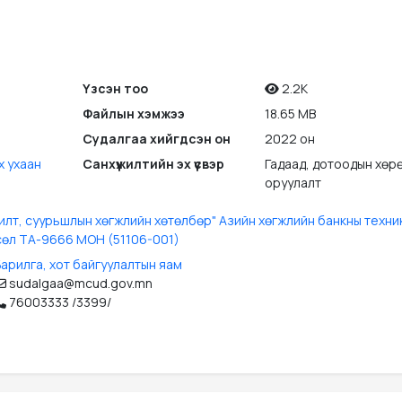
Үзсэн тоо
2.2K
Файлын хэмжээ
18.65 MB
Судалгаа хийгдсэн он
2022 он
х ухаан
Санхүүжилтийн эх үүсвэр
Гадаад, дотоодын хөр
оруулалт
шилт, суурьшлын хөгжлийн хөтөлбөр" Азийн хөгжлийн банкны техни
сөл ТА-9666 МОН (51106-001)
арилга, хот байгуулалтын яам
sudalgaa@mcud.gov.mn
76003333 /3399/